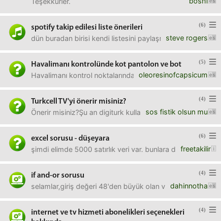
boshi
Teşekkürler.
(6)
spotify takip edilesi liste önerileri
steve rogers
dün buradan birisi kendi listesini paylaşmıştı. hoşuma gi
(5)
Havalimanı kontrolünde kot pantolon ve bot
oleoresinofcapsicum
Havalimanı kontrol noktalarında kot pantolonun fermuar/d
(4)
Turkcell TV'yi önerir misiniz?
sos fistik olsun mu
Önerir misiniz?Şu an digiturk kullanıyorum. film, dizi, bel
(6)
excel sorusu - düşeyara
freetakilir
şimdi elimde 5000 satırlık veri var. bunlara düşeyara yaz
(4)
if and-or sorusu
dahinnotha
selamlar,giriş değeri 48'den büyük olan ve 57'den büyük ol
(4)
internet ve tv hizmeti abonelikleri seçenekleri