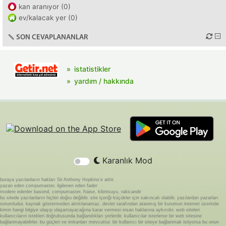
kan aranıyor (0)
ev/kalacak yer (0)
SON CEVAPLANANLAR
istatistikler
yardım / hakkında
Karanlık Mod
buraya yazılanların hakları Sir Anthony Hopkins'e aittir.
yazan eden compumaster, ilgilenen eden fader
modere edenler basond, compumaster, fraise, kibritsuyu, rakicandir
bu sitede yazılanların hiçbiri doğru değildir. site içeriği küçükler için sakıncalı olabilir. yazılardan yazarları
sorumludur. kaynak göstermeden alıntılanamaz. devlet tarafından atanmış bir kurumun internet üzerinde
kimin hangi bilgiye ulaşıp ulaşamayacağına karar vermesi insan haklarına aykırıdır. web siteleri
kullanıcıların istekleri doğrultusunda bağlandıkları yerlerdir. kullanıcılar isterlerse bir web sitesine
bağlanmayabilirler. bu güçleri ve imkanları mevcuttur. bir kullanıcı bir siteye bağlanmak istiyorsa bu onun