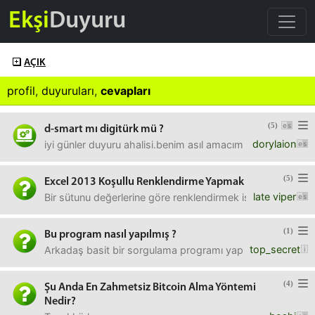
Ekşi
Duyuru
AÇIK
profil
,
duyuruları
,
cevapları
(5)
d-smart mı digitürk mü ?
dorylaion
iyi günler duyuru ahalisi.benim asıl amacım eurosport 1-2 v
(5)
Excel 2013 Koşullu Renklendirme Yapmak
late viper
Bir sütunu değerlerine göre renklendirmek istiyorum. Koş
(1)
Bu program nasıl yapılmış ?
top_secret
Arkadaş basit bir sorgulama programı yapmış ama çok zor ol
(4)
Şu Anda En Zahmetsiz Bitcoin Alma Yöntemi
Nedir?