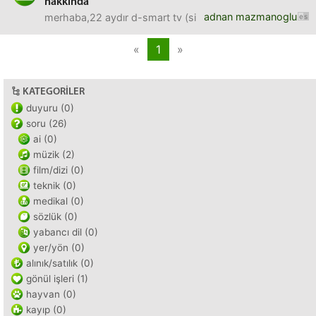
hakkında
adnan mazmanoglu
merhaba,22 aydır d-smart tv (sinema paketi) ve internet
«
1
»
KATEGORILER
duyuru (0)
soru (26)
ai (0)
müzik (2)
film/dizi (0)
teknik (0)
medikal (0)
sözlük (0)
yabancı dil (0)
yer/yön (0)
alınık/satılık (0)
gönül işleri (1)
hayvan (0)
kayıp (0)