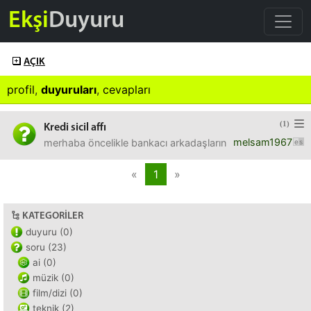
Ekşi
Duyuru
AÇIK
profil
,
duyuruları
,
cevapları
(1)
Kredi sicil affı
melsam1967
merhaba öncelikle bankacı arkadaşların bilgisi vardır diy
«
1
»
KATEGORILER
duyuru (0)
soru (23)
ai (0)
müzik (0)
film/dizi (0)
teknik (2)