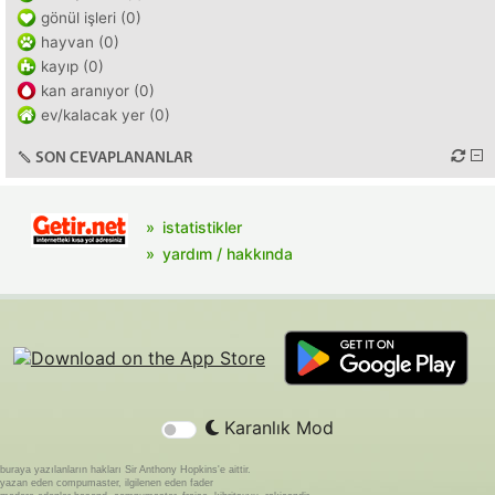
gönül işleri (0)
hayvan (0)
kayıp (0)
kan aranıyor (0)
ev/kalacak yer (0)
SON CEVAPLANANLAR
istatistikler
yardım / hakkında
Karanlık Mod
buraya yazılanların hakları Sir Anthony Hopkins'e aittir.
yazan eden compumaster, ilgilenen eden fader