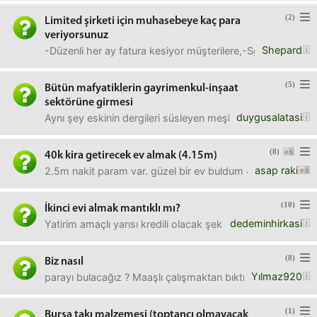
(2)
Limited şirketi için muhasebeye kaç para
veriyorsunuz
Shepard
-Düzenli her ay fatura kesiyor müşterilere,-Sgk'sı olan 1
(5)
Bütün mafyatiklerin gayrimenkul-inşaat
sektörüne girmesi
duygusalatasi
Aynı şey eskinin dergileri süsleyen meşhur kadın mankenler
(8)
40k kira getirecek ev almak (4.15m)
asap raki
2.5m nakit param var. güzel bir ev buldum 4.15m istiyor. k
(10)
İkinci evi almak mantıklı mı?
dedeminhirkasi
Yatirim amaçlı yarısı kredili olacak şekilde almak mantıklı
(8)
Biz nasıl
Yılmaz920
parayı bulacağız ? Maaşlı çalışmaktan bıktım.
(1)
Bursa takı malzemesi (toptancı olmayacak