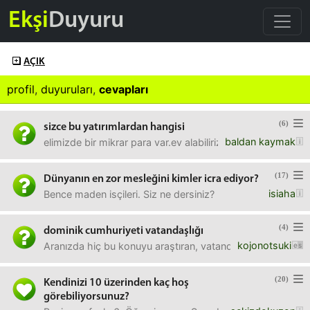
Ekşi
Duyuru
AÇIK
profil
,
duyuruları
,
cevapları
(6)
sizce bu yatırımlardan hangisi
baldan kaymak
elimizde bir mikrar para var.ev alabiliriz. aylık maliyeti 
(17)
Dünyanın en zor mesleğini kimler icra ediyor?
isiaha
Bence maden isçileri. Siz ne dersiniz?
(4)
dominik cumhuriyeti vatandaşlığı
kojonotsuki
Aranızda hiç bu konuyu araştıran, vatandaşlığı başvuran ve
(20)
Kendinizi 10 üzerinden kaç hoş
görebiliyorsunuz?