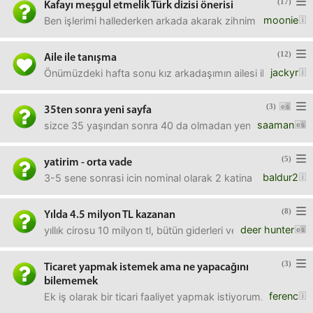
(17)
Kafayı meşgul etmelik Türk dizisi önerisi
moonie
Ben işlerimi hallederken arkada akarak zihnimi oyalayacak,
(12)
Aile ile tanışma
jackyr
Önümüzdeki hafta sonu kız arkadaşımın ailesi ile tanışacağ
(3)
35ten sonra yeni sayfa
saaman
sizce 35 yaşından sonra 40 da olmadan yeni bir hayat k
(5)
yatirim - orta vade
baldur2
3-5 sene sonrasi icin nominal olarak 2 katina ne cikabilir
(8)
Yılda 4.5 milyon TL kazanan
deer hunter
yıllık cirosu 10 milyon tl, bütün giderleri ve ürün maliyetl
(3)
Ticaret yapmak istemek ama ne yapacağını
bilememek
ferenc
Ek iş olarak bir ticari faaliyet yapmak istiyorum. Ama ne 