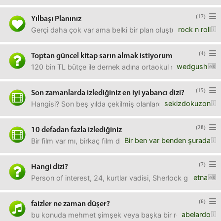
(17)
Yılbaşı Planınız
rock n roll
Gerçi daha çok var ama belki bir plan oluşturmuşsunuzdur.
(4)
Toptan güncel kitap sarın almak istiyorum
wedgush
120 bin TL bütçe ile dernek adına ortaokul seviyesine uyg
(15)
Son zamanlarda izlediğiniz en iyi yabancı dizi?
sekizdokuzon
Hangisi? Son beş yılda çekilmiş olanlardan.Teşekkür eder
(28)
10 defadan fazla izlediğiniz
Bir ben var benden şurada
Bir film var mı, birkaç film de olabilir.
(7)
Hangi dizi?
etna
Person of interest, 24, kurtlar vadisi, Sherlock gibi dizileri
(6)
faizler ne zaman düşer?
abelardo
bu konuda mehmet şimşek veya başka bir resmi ağızdan her