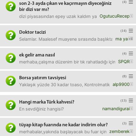
(4)
son 2-3 ayda çıkan ve kaçırmayın diyeceğiniz
bir dizi var mı?
OgutucuRecep
dizi piyasasından epey uzak kaldım ya.bilimkurgu, fantasti
(14)
Doktor tacizi
ma ya
Selamlar. Maalesef muayene sırasında başlıktaki gibi bi
(4)
ek gelir ama nasıl
SPQR
merhaba,çalışma düzenim bir tık rahatladığı için günde 2-4
(8)
Borsa yatırım tavsiyesi
alp9900
Yaklaşık yüzde 30 kadar toaso, Kontrolmatik, kale seramik
(13)
Hangi marka Türk kahvesi?
namandigurai
En sevdiğiniz hangisi?
(3)
tüyap kitap fuarında ne kadar indirim olur?
zemberek
merhabalar,yakında başlayacak bu fuar için sözlüğü okudum