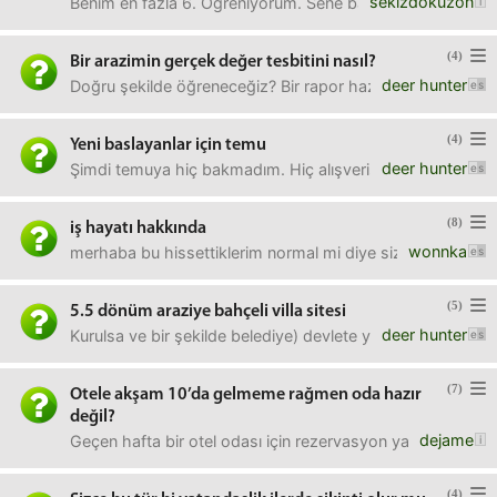
sekizdokuzon
Benim en fazla 6. Öğreniyorum. Sene başında 2-3 falandı.
(4)
Bir arazimin gerçek değer tesbitini nasıl?
deer hunter
Doğru şekilde öğreneceğiz? Bir rapor hazirladi emlakçı. 10 
(4)
Yeni baslayanlar için temu
deer hunter
Şimdi temuya hiç bakmadım. Hiç alışveriş yapmadım. Bijute
(8)
iş hayatı hakkında
wonnka
merhaba bu hissettiklerim normal mi diye size de sormak 
(5)
5.5 dönüm araziye bahçeli villa sitesi
deer hunter
Kurulsa ve bir şekilde belediye) devlete yeşil alan yol payı
(7)
Otele akşam 10’da gelmeme rağmen oda hazır
değil?
dejame
Geçen hafta bir otel odası için rezervasyon yaptım. Bugü
(4)