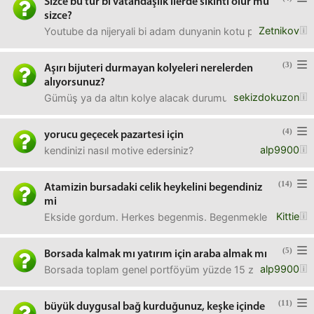
Sizce bu tür bi vatandaşlik ilerde sikinti olur mu
sizce?
Zetnikov
Youtube da nijeryali bi adam dunyanin kotu pasaportlarinda
(3)
Aşırı bijuteri durmayan kolyeleri nerelerden
alıyorsunuz?
sekizdokuzon
Gümüş ya da altın kolye alacak durumumuz yok, . Çok d
(4)
yorucu geçecek pazartesi için
alp9900
kendinizi nasıl motive edersiniz?
(14)
Atamizin bursadaki celik heykelini begendiniz
mi
Kittie
Ekside gordum. Herkes begenmis. Begenmekle kalmamis ne 
(5)
Borsada kalmak mı yatırım için araba almak mı
alp9900
Borsada toplam genel portföyüm yüzde 15 zararda şuan bir
(11)
büyük duygusal bağ kurduğunuz, keşke içinde