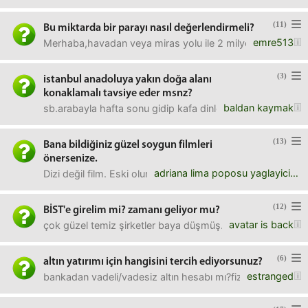
(11)
Bu miktarda bir parayı nasıl değerlendirmeli?
emre513
Merhaba,havadan veya miras yolu ile 2 milyon gibi bir para g
(3)
istanbul anadoluya yakın doğa alanı
konaklamalı tavsiye eder msnz?
baldan kaymak
sb.arabayla hafta sonu gidip kafa dinlemelik, biraz yürüyü
(13)
Bana bildiğiniz güzel soygun filmleri
önersenize.
adriana lima poposu yaglayicisi
Dizi değil film. Eski olur yeni olur, banka soymalı, zengin bir
(12)
BİST'e girelim mi? zamanı geliyor mu?
avatar is back
çok güzel temiz şirketler baya düşmüş. avantajlar:- dolar 
(6)
altın yatırımı için hangisini tercih ediyorsunuz?
estranged
bankadan vadeli/vadesiz altın hesabı mı?fiziksel altın mı?alt