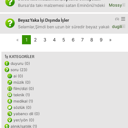
Mossy
Bursa'da takı malzemesi satan Eminönü'ndeki gibi pasajlar 
(5)
Beyaz Yaka İşi Dışında İşler
dugili
Selamlar,Şimdi ben uzun bir süredir beyaz yakalı olarak
«
1
2
3
4
5
6
7
8
9
»
KATEGORILER
duyuru (0)
soru (23)
ai (0)
müzik (0)
film/dizi (0)
teknik (1)
medikal (1)
sözlük (0)
yabancı dil (0)
yer/yön (0)
alınık/satılık (1)