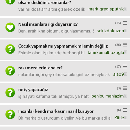
olsam dediğiniz romanlar?
mark greg sputnik
var mı dostlar? altını çizerek özellikle söylüyorum: çok s
(15)
Nasıl insanlara ilgi duyarsınız?
sekizdokuzon
Ben, artık ikna oldum, olgunlaşmamış, öfkeli, duygusal, ir
(26)
Çocuk yapmak mı yapmamak mi emin değiliz
tahirkemalbozoglu
Eşimle olan ilişkimizde herhangi bir sorun yok; mutlu, hu
(17)
rakı mezeleriniz neler?
ala09
selamlarhiçbi şey olmasa bile girit ezmesiyle akar gider di
(3)
ne iş yapacağız
benibulmanlazim
iş hayatı kafama tak etmiştir. ya haftasonları ek iş olarak
(6)
Insanlar kendi markasini nasil kuruyor
Kittie
Bir marka olusturdum diyelim.Ve bu marka adi altinda sir