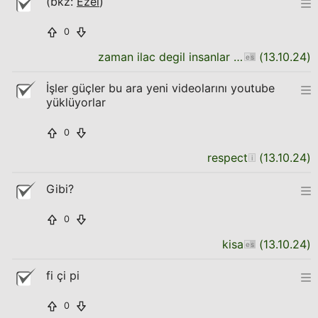
(bkz:
Ezel
)
0
zaman ilac degil insanlar unutkan
(
13.10.24
)
İşler güçler bu ara yeni videolarını youtube
yüklüyorlar
0
respect
(
13.10.24
)
Gibi?
0
kisa
(
13.10.24
)
fi çi pi
0