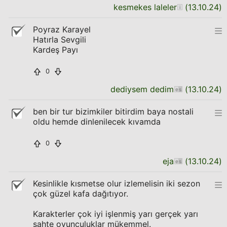
kesmekes laleler
(
13.10.24
)
Poyraz Karayel
Hatırla Sevgili
Kardeş Payı
0
dediysem dedim
(
13.10.24
)
ben bir tur bizimkiler bitirdim baya nostali
oldu hemde dinlenilecek kıvamda
0
eja
(
13.10.24
)
Kesinlikle kısmetse olur izlemelisin iki sezon
çok güzel kafa dağıtıyor.
Karakterler çok iyi işlenmiş yarı gerçek yarı
sahte oyunculuklar mükemmel.