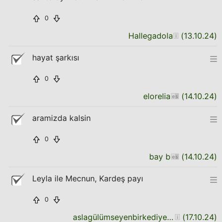
0
Hallegadola
(
13.10.24
)
hayat şarkısı
0
elorelia
(
14.10.24
)
aramizda kalsin
0
bay b
(
14.10.24
)
Leyla ile Mecnun, Kardeş payı
0
aslagülümseyenbirkediyegüvenme
(
17.10.24
)