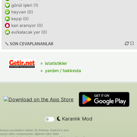
gönül işleri (1)
hayvan (0)
kayıp (0)
kan aranıyor (0)
ev/kalacak yer (0)
SON CEVAPLANANLAR
istatistikler
yardım / hakkında
Karanlık Mod
buraya yazılanların hakları Sir Anthony Hopkins'e aittir.
yazan eden compumaster, ilgilenen eden fader