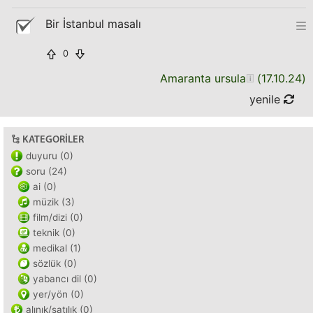
Bir İstanbul masalı
0
Amaranta ursula
(
17.10.24
)
yenile
KATEGORILER
duyuru (0)
soru (24)
ai (0)
müzik (3)
film/dizi (0)
teknik (0)
medikal (1)
sözlük (0)
yabancı dil (0)
yer/yön (0)
alınık/satılık (0)