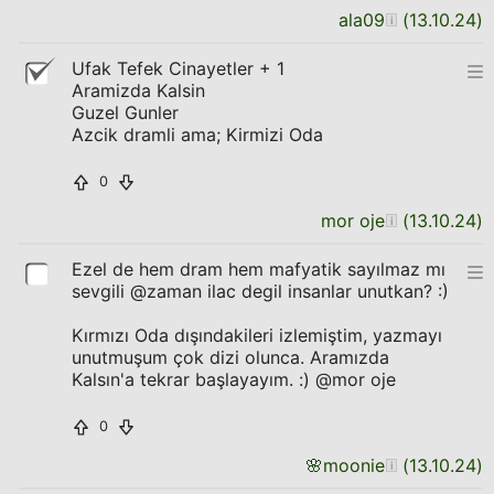
ala09
(
13.10.24
)
Ufak Tefek Cinayetler + 1
Aramizda Kalsin
Guzel Gunler
Azcik dramli ama; Kirmizi Oda
0
mor oje
(
13.10.24
)
Ezel de hem dram hem mafyatik sayılmaz mı
sevgili @zaman ilac degil insanlar unutkan? :)
Kırmızı Oda dışındakileri izlemiştim, yazmayı
unutmuşum çok dizi olunca. Aramızda
Kalsın'a tekrar başlayayım. :) @mor oje
0
🌸
moonie
(
13.10.24
)