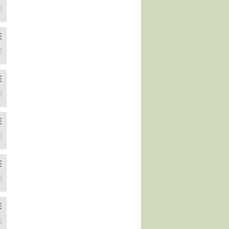
eye bu ikisine düşebildik ama son kararı henüz veremedik. Artık körlü
 bir bölüm. Üretmekten keyif alıyorum kesinlikle ama artık yorucu bi
edi sahiplenmeye, evlat sahibi olmaya, evlenmeye, boşanmaya, isted
şlamıştık ama ortada bırakıldım, en sevdiğim en yakınım ve beni en 
iyorduk?