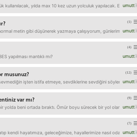
umutt
ünlük kullanılacak, yılda max 10 kez uzun yolculuk yapılacak. Eleye el
(1)
ır?
umutt
normal metin gibi düşünerek yazmaya çalışıyorum, günlerimi alıyor tek
(4)
umutt
 BES yapılması mantıklı mı?
(12)
yor musunuz?
umutt
evmediğin işten istifa etmeye, sevdiklerine sevdiğini söylemeye, k
(9)
ntiniz var mı?
umutt
z bir yolda beni ortada bıraktı. Ömür boyu sürecek bir yol olarak ba
(7)
umutt
atıp kendi hayatımıza, geleceğimize, hayallerimize nasıl odaklanabil