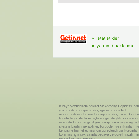
istatistikler
yardım / hakkında
buraya yazılanların hakları Sir Anthony Hopkins'e aitti
yazan eden compumaster, ilgilenen eden fader
modere edenler basond, compumaster, fraise, kibritsu
bu sitede yazılanların hiçbiri doğru değildir. site içe
üzerinde kimin hangi bilgiye ulaşıp ulaşamayacağına kar
sitesine bağlanmayabilirler. bu güçleri ve imkanları me
kendisine hizmet etmesi için görevlendirdiği kurumlar
koruması için çok sayıda bedava ve ücretli yazılım me
yerine koyması yasaktır.