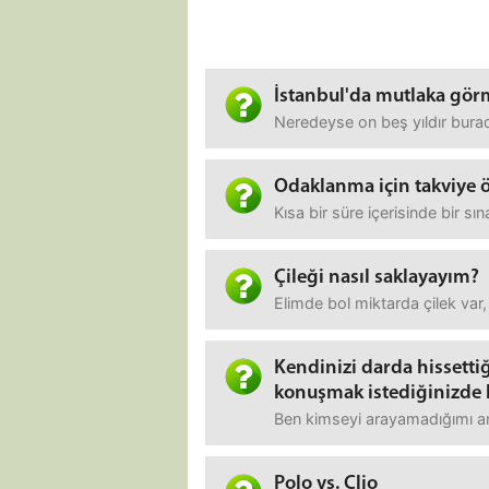
İstanbul'da mutlaka görm
Neredeyse on beş yıldır burad
Odaklanma için takviye ö
Kısa bir süre içerisinde bir 
Çileği nasıl saklayayım?
Elimde bol miktarda çilek var
Kendinizi darda hissettiğ
konuşmak istediğinizde k
Ben kimseyi arayamadığımı anl
Polo vs. Clio