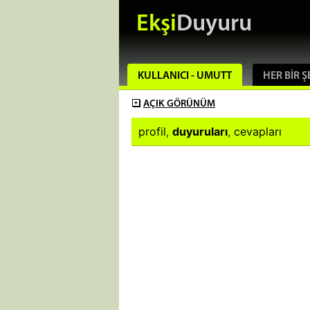
Ekşi
Duyuru
KULLANICI - UMUTT
HER BIR Ş
AÇIK
GÖRÜNÜM
profil
,
duyuruları
,
cevapları