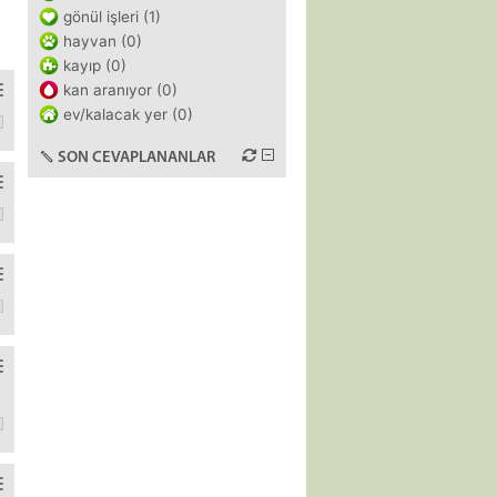
gönül işleri (1)
hayvan (0)
kayıp (0)
kan aranıyor (0)
ev/kalacak yer (0)
 Beşiktaş taraflarında görülmesi gereken müze, cami, kilise, sergi 
SON CEVAPLANANLAR
a sıkıntı yaşıyorum. Demirim eksik onu biliyorum, d vitamini alıyoru
aya başlamış bazıları. Çilek reçeli yapmak istemiyorum var elimde b
kendimi kandırıyormuşum yalnız değilim diye. Aslında telefonun ucund