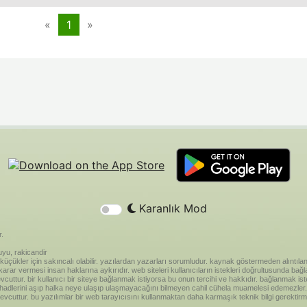
«
1
»
Karanlık Mod
r.
yu, rakicandir
riği küçükler için sakıncalı olabilir. yazılardan yazarları sorumludur. kaynak göstermeden alınt
ar vermesi insan haklarına aykırıdır. web siteleri kullanıcıların istekleri doğrultusunda bağland
vcuttur. bir kullanıcı bir siteye bağlanmak istiyorsa bu onun tercihi ve hakkıdır. bağlanmak is
 hadlerini aşıp halka neye ulaşıp ulaşmayacağını bilmeyen cahil cühela muamelesi edemezler. 
vcuttur. bu yazılımlar bir web tarayıcısını kullanmaktan daha karmaşık teknik bilgi gerektirm