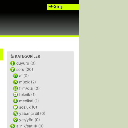
Giriş
KATEGORILER
duyuru (0)
soru (20)
ai (0)
müzik (2)
film/dizi (0)
teknik (1)
medikal (1)
sözlük (0)
yabancı dil (0)
yer/yön (0)
alınık/satılık (0)