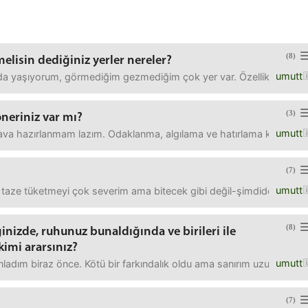
(8)
elisin dediğiniz yerler nereler?
umutt
a yaşıyorum, görmediğim gezmediğim çok yer var. Özellikle İstiklal,
(3)
neriniz var mı?
umutt
sınava hazırlanmam lazım. Odaklanma, algılama ve hatırlama konusund
(7)
umutt
, taze tüketmeyi çok severim ama bitecek gibi değil-şimdiden bozulm
(8)
inizde, ruhunuz bunaldığında ve birileri ile
imi ararsınız?
umutt
adım biraz önce. Kötü bir farkındalık oldu ama sanırım uzun süredir 
(7)