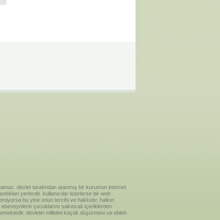
ılanamaz. devlet tarafından atanmış bir kurumun internet
ıkları yerlerdir. kullanıcılar isterlerse bir web
temiyorsa bu yine onun tercihi ve hakkıdır. halkın
ebeveynlerin çocuklarını sakıncalı içeriklerden
emektedir. devletin milletini küçük düşürmesi ve ebleh