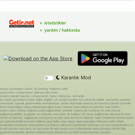
istatistikler
yardım / hakkında
Karanlık Mod
buraya yazılanların hakları Sir Anthony Hopkins'e aittir.
yazan eden compumaster, ilgilenen eden fader
modere edenler basond, compumaster, fraise, kibritsuyu, rakicandir
bu sitede yazılanların hiçbiri doğru değildir. site içeriği küçükler için sakıncalı olabilir. yazılardan yazarları
sorumludur. kaynak göstermeden alıntılanamaz. devlet tarafından atanmış bir kurumun internet üzerinde
kimin hangi bilgiye ulaşıp ulaşamayacağına karar vermesi insan haklarına aykırıdır. web siteleri
kullanıcıların istekleri doğrultusunda bağlandıkları yerlerdir. kullanıcılar isterlerse bir web sitesine
bağlanmayabilirler. bu güçleri ve imkanları mevcuttur. bir kullanıcı bir siteye bağlanmak istiyorsa bu onun
tercihi ve hakkıdır. bağlanmak istemiyorsa bu yine onun tercihi ve hakkıdır. halkın kendisine hizmet etmesi
için görevlendirdiği kurumlar hadlerini aşıp halka neye ulaşıp ulaşmayacağını bilmeyen cahil cühela
muamelesi edemezler. ebeveynlerin çocuklarını sakıncalı içeriklerden koruması için çok sayıda bedava ve
ücretli yazılım mevcuttur. bu yazılımlar bir web tarayıcısını kullanmaktan daha karmaşık teknik bilgi
gerektirmemektedir. devletin milletini küçük düşürmesi ve ebleh yerine koyması yasaktır.