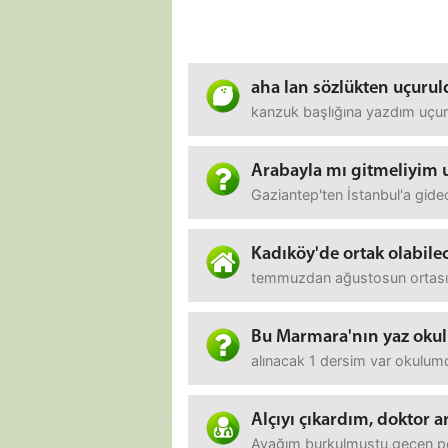
aha lan sözlükten uçuru
kanzuk başlığına yazdım uçurd
Arabayla mı gitmeliyim 
Gaziantep'ten İstanbul'a gid
Kadıköy'de ortak olabile
temmuzdan ağustosun ortasına
Bu Marmara'nın yaz okul
alınacak 1 dersim var okulumda
Alçıyı çıkardım, doktor a
Ayağım burkulmuştu,gecen per