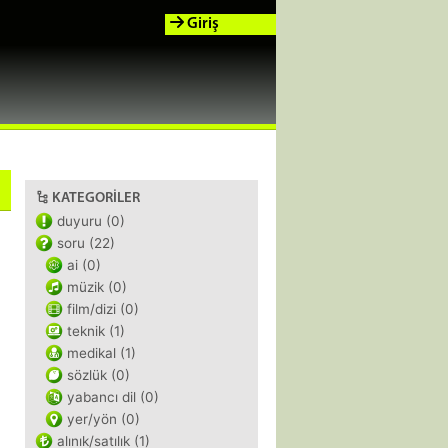
Giriş
KATEGORILER
duyuru (0)
soru (22)
ai (0)
müzik (0)
film/dizi (0)
teknik (1)
medikal (1)
sözlük (0)
yabancı dil (0)
yer/yön (0)
alınık/satılık (1)