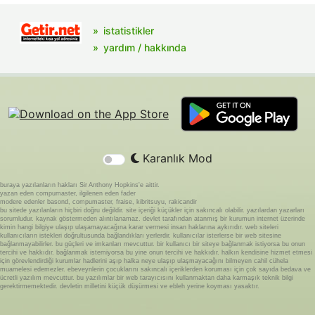
istatistikler
yardım / hakkında
Karanlık Mod
buraya yazılanların hakları Sir Anthony Hopkins'e aittir.
yazan eden compumaster, ilgilenen eden fader
modere edenler basond, compumaster, fraise, kibritsuyu, rakicandir
bu sitede yazılanların hiçbiri doğru değildir. site içeriği küçükler için sakıncalı olabilir. yazılardan yazarları
sorumludur. kaynak göstermeden alıntılanamaz. devlet tarafından atanmış bir kurumun internet üzerinde
kimin hangi bilgiye ulaşıp ulaşamayacağına karar vermesi insan haklarına aykırıdır. web siteleri
kullanıcıların istekleri doğrultusunda bağlandıkları yerlerdir. kullanıcılar isterlerse bir web sitesine
bağlanmayabilirler. bu güçleri ve imkanları mevcuttur. bir kullanıcı bir siteye bağlanmak istiyorsa bu onun
tercihi ve hakkıdır. bağlanmak istemiyorsa bu yine onun tercihi ve hakkıdır. halkın kendisine hizmet etmesi
için görevlendirdiği kurumlar hadlerini aşıp halka neye ulaşıp ulaşmayacağını bilmeyen cahil cühela
muamelesi edemezler. ebeveynlerin çocuklarını sakıncalı içeriklerden koruması için çok sayıda bedava ve
ücretli yazılım mevcuttur. bu yazılımlar bir web tarayıcısını kullanmaktan daha karmaşık teknik bilgi
gerektirmemektedir. devletin milletini küçük düşürmesi ve ebleh yerine koyması yasaktır.