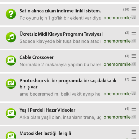
(10)
Satın alınca çıkan indirme linkli sistem.
onemoremile
Pc oyunu için 1 gb'lık bir eklenti var diyelim.Bunu insanl
(2)
Ücretsiz Midi Klavye Programı Tavsiyesi
onemoremile
Sadece klavyede bir tuşa basınca atadığımız sesi çalma öze
(3)
Cable Crossover
onemoremile
Normalde 2 makarayla yapılan bu hareketin tek makarayla y
(2)
Photoshop vb. bir programda birkaç dakikalık
bir iş var
onemoremile
ama beceremedim. belki vakit ayırıp halledebilen çıkar.birin
(4)
Yeşil Perdeli Hazır Videolar
onemoremile
Arka planı yeşil olan, insanların trene, uçağa, inip bindikleri
Motosiklet lastiği ile igili