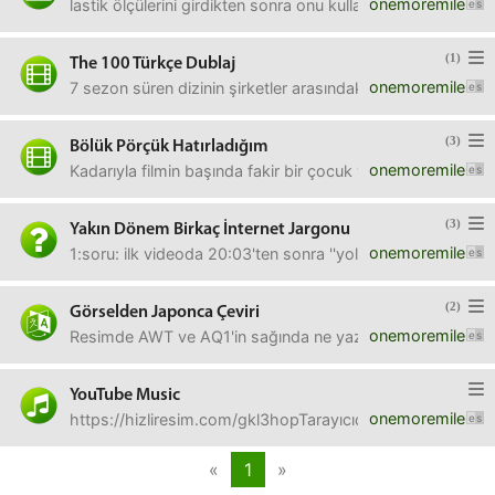
onemoremile
lastik ölçülerini girdikten sonra onu kullanan motor mark
(1)
The 100 Türkçe Dublaj
onemoremile
7 sezon süren dizinin şirketler arasındaki anlaşmazlık seb
(3)
Bölük Pörçük Hatırladığım
onemoremile
Kadarıyla filmin başında fakir bir çocuk var. aynı mahallede
(3)
Yakın Dönem Birkaç İnternet Jargonu
onemoremile
1:soru: ilk videoda 20:03'ten sonra ''yol bitmiyorduuuğ'' v
(2)
Görselden Japonca Çeviri
onemoremile
Resimde AWT ve AQ1'in sağında ne yazıyor olabilir. Not: Ü
YouTube Music
onemoremile
https://hizliresim.com/gkl3hopTarayıcıdan dinlerken anlık
«
1
»