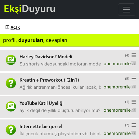
Ekşi
Duyuru
AÇIK
profil
,
duyuruları
,
cevapları
(4)
Harley Davidson? Modeli
onemoremile
Şu shorts videosundaki motorun modelini bilen var mı.
(9)
Kreatin + Preworkout (2in1)
onemoremile
Ağırlık antrenmanı öncesi kullanılacak, biraz araştırdım
(1)
YouTube Katıl Üyeliği
onemoremile
aylık değil de yıllık oluşturulabiliyor mu? Veya süresiz, s
(2)
İnternette bir görsel
onemoremile
İki çocuk oturmuş playstation vb. bir platformda kablolu 