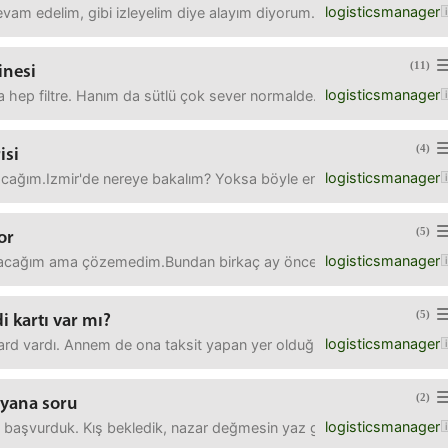
logisticsmanager
vam edelim, gibi izleyelim diye alayım diyorum.Ama asıl olay İngiliz
(11)
inesi
logisticsmanager
 hep filtre. Hanım da sütlü çok sever normalde.Dedim bir tane tam 
(4)
isi
logisticsmanager
acağım.Izmir'de nereye bakalım? Yoksa böyle enza home, zart zurt 
(5)
or
logisticsmanager
acağım ama çözemedim.Bundan birkaç ay önce sorun yaşadık ama onda 
(5)
i kartı var mı?
logisticsmanager
 vardı. Annem de ona taksit yapan yer olduğunda onu kullanırdı. Şimd
(2)
ayana soru
logisticsmanager
 başvurduk. Kış bekledik, nazar değmesin yaz geçiyor.Ing ve qnb sig