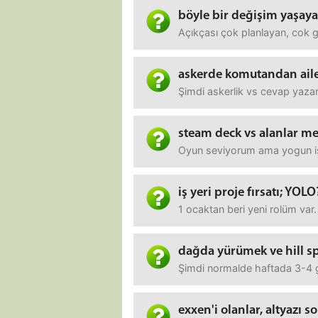
böyle bir değişim yaşay
Açıkçası çok planlayan, cok 
askerde komutandan ail
Şimdi askerlik vs cevap yazar
steam deck vs alanlar 
Oyun seviyorum ama yogun is 
iş yeri proje fırsatı; YOLO
1 ocaktan beri yeni rolüm var
dağda yürümek ve hill sp
Şimdi normalde haftada 3-4 gü
exxen'i olanlar, altyazı s