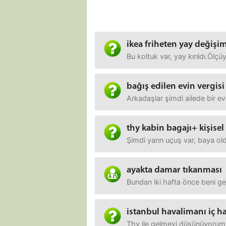
ikea friheten yay değişi
Bu koltuk var, yay kırıldı.Öl
bağış edilen evin vergisi
Arkadaşlar şimdi ailede bir ev
thy kabin bagajı+ kişisel
Şimdi yarın uçuş var, baya old
ayakta damar tıkanması
Bundan iki hafta önce beni ge
istanbul havalimanı iç ha
Thy ile gelmeyi düşünüyorum a