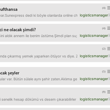
(4)
lufthansa
logisticsmanager
ar.Sunexpress dedi ki böyle olanlarda online checkin yok, havalima
(4)
ci ne olacak şimdi?
logisticsmanager
ni aldık annem ile benim üstüme.Şimdi plan su; yarin bütün bankalara
(2)
logisticsmanager
da çıkarmış yemek yaparken ötüyor vs diye. Zaten en az 10 senelikt
(5)
acak şeyler
logisticsmanager
ar var. Bütün sülale aynı şehir zaten.Aklıma gelen iki şey var;Bir
(9)
logisticsmanager
 senelik hesap dökümü vs desem çıkarabilirler mi?Işin içinden çıkam