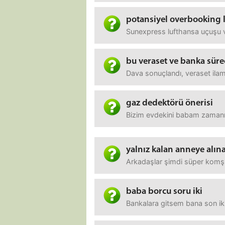
potansiyel overbooking 
Sunexpress lufthansa uçuşu v
bu veraset ve banka süre
Dava sonuçlandı, veraset ilami
gaz dedektörü önerisi
Bizim evdekini babam zamanın
yalnız kalan anneye alın
Arkadaşlar şimdi süper komşul
baba borcu soru iki
Bankalara gitsem bana son iki