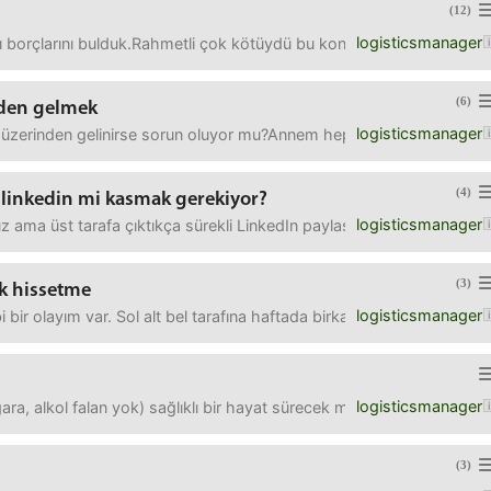
(12)
logisticsmanager
ı borçlarını bulduk.Rahmetli çok kötüydü bu konuda, o yüzden bekliy
(6)
nden gelmek
logisticsmanager
üzerinden gelinirse sorun oluyor mu?Annem hep pegasus ile aktarma
(4)
 linkedin mi kasmak gerekiyor?
logisticsmanager
z ama üst tarafa çıktıkça sürekli LinkedIn paylaşan, 3 ay babalik iz
(3)
uk hissetme
logisticsmanager
ibi bir olayım var. Sol alt bel tarafına haftada birkaç kere ağrı 
logisticsmanager
sigara, alkol falan yok) sağlıklı bir hayat sürecek mutfak masrafı ne ol
(3)