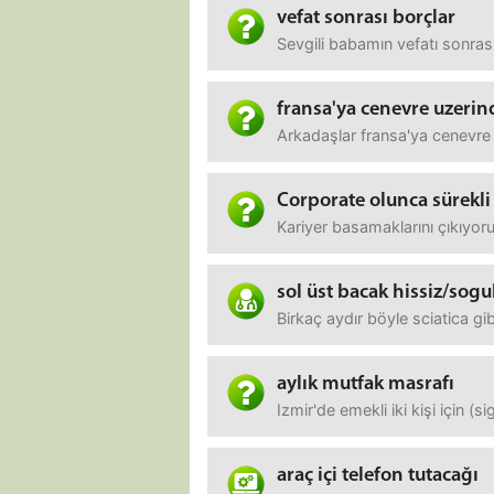
vefat sonrası borçlar
Sevgili babamın vefatı sonras
fransa'ya cenevre uzeri
Arkadaşlar fransa'ya cenevre 
Corporate olunca sürekli
Kariyer basamaklarını çıkıyoru
sol üst bacak hissiz/sog
Birkaç aydır böyle sciatica g
aylık mutfak masrafı
Izmir'de emekli iki kişi için (
araç içi telefon tutacağı