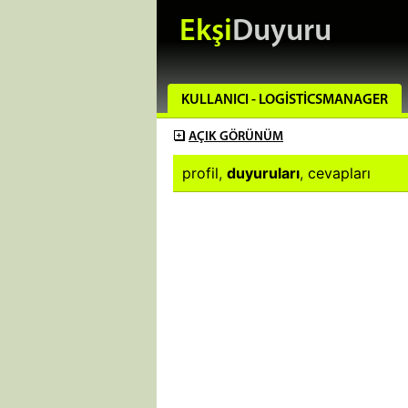
Ekşi
Duyuru
KULLANICI - LOGISTICSMANAGER
AÇIK
GÖRÜNÜM
profil
,
duyuruları
,
cevapları