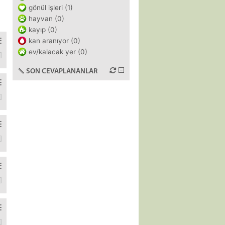
gönül işleri (1)
hayvan (0)
kayıp (0)
kan aranıyor (0)
ev/kalacak yer (0)
pay zekaya sordum 65 al diyor. Bir yapay zekaya sordum 70 al diyor,
SON CEVAPLANANLAR
se onlar da bir belge yazmış x vergi dairesine işte bu ev bağış edild
r tane 8 kg var o tamam, normal kabin bagajı. Ben bir de sırt çantası 
i ve şişlik de baya inmişti ama hala biraz vardi. Ben zaten spor sa
u yürümek.Şimdi baktım yurtdışı uçağı ile yurtiçi uçağı arasında 1 