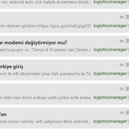
logisticsmanager
 var, android auto yok haliyle.Annemlere böyle alalım bari maps fa
(9)
logisticsmanager
yim derken gördüm;https://gss.gs/i/AeB.jpg4318 yani 2018 ekim üreti
(6)
ılar modemi değiştirmiyor mu?
logisticsmanager
ekli kopuyor vs. (Temiz 8-9 senesi var).Dedim değiştirelim çünkü 
(4)
ürkiye giriş
logisticsmanager
t ile AB ülkesinden çıkıp türk pasaportu ile Türkiye'ye giriş mi yap
(2)
logisticsmanager
 elde olan ikinci arabayı satti çünkü artık araba zor kullanır (zaten
(4)
fon
logisticsmanager
da sorun varmis, wifi çalışmıyor.Bize android, çok pahali olmayacak (