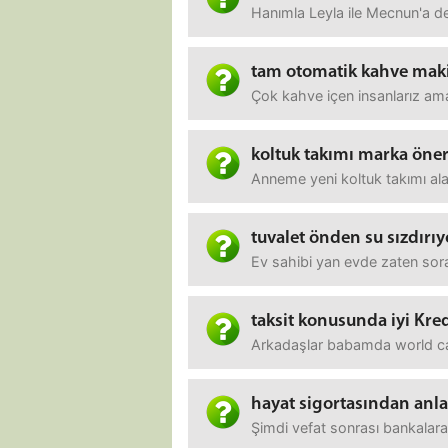
Hanımla Leyla ile Mecnun'a de
tam otomatik kahve mak
Çok kahve içen insanlarız ama
koltuk takımı marka öner
Anneme yeni koltuk takımı al
tuvalet önden su sızdırıy
Ev sahibi yan evde zaten sor
taksit konusunda iyi Kred
Arkadaşlar babamda world card
hayat sigortasından anl
Şimdi vefat sonrası bankalara