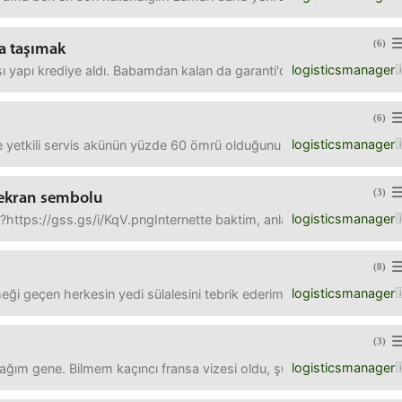
(6)
a taşımak
logisticsmanager
 yapı krediye aldı. Babamdan kalan da garanti'de kısacası ingde hiçb
(6)
logisticsmanager
tkili servis akünün yüzde 60 ömrü olduğunu yazmış. Değiştir vs de
(3)
 ekran sembolu
logisticsmanager
i?https://gss.gs/i/KqV.pngInternette baktim, anladığım bu makinede
(8)
logisticsmanager
eği geçen herkesin yedi sülalesini tebrik ederim.Iphone denedim "üz
(3)
logisticsmanager
ağım gene. Bilmem kaçıncı fransa vizesi oldu, şu lanet cascade hiç i