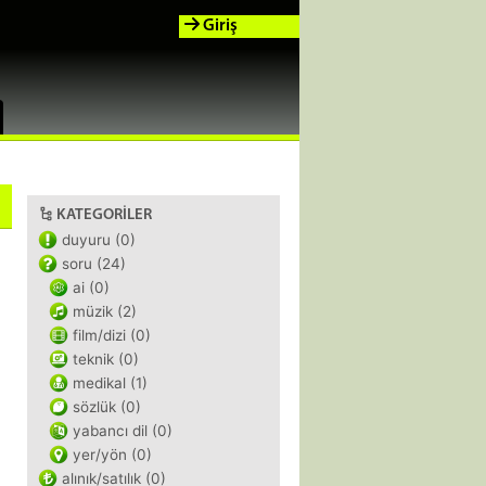
Giriş
KATEGORILER
duyuru (0)
soru (24)
ai (0)
müzik (2)
film/dizi (0)
teknik (0)
medikal (1)
sözlük (0)
yabancı dil (0)
yer/yön (0)
alınık/satılık (0)