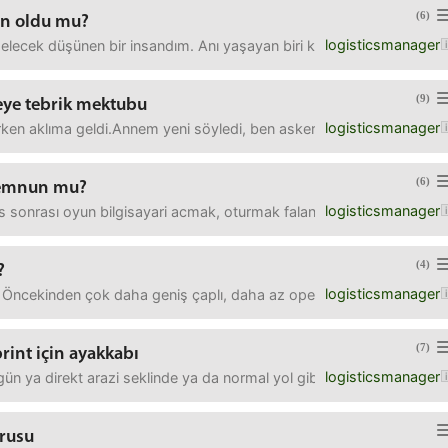
(6)
an oldu mu?
logisticsmanager
gelecek düşünen bir insandım. Anı yaşayan biri kesinlikle değildim
(9)
eye tebrik mektubu
logisticsmanager
ken aklıma geldi.Annem yeni söyledi, ben askerken bölük komutanından
(6)
memnun mu?
logisticsmanager
sonrası oyun bilgisayari acmak, oturmak falan acayip zor geliyor. 
(4)
?
logisticsmanager
. Öncekinden çok daha geniş çaplı, daha az operasyonel çok daha st
(7)
rint için ayakkabı
logisticsmanager
n ya direkt arazi seklinde ya da normal yol gibi yürüyorum. Şu an 
orusu