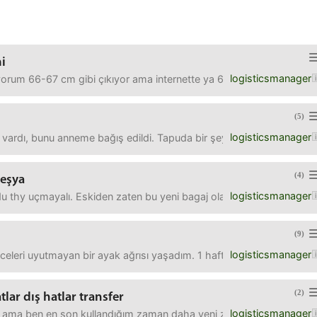
mi
logisticsmanager
çüyorum 66-67 cm gibi çıkıyor ama internette ya 65 var ya 70.Bir ya
(5)
logisticsmanager
 vardı, bunu anneme bağış edildi. Tapuda bir şeyler ödemiş annem ney
(4)
 eşya
logisticsmanager
u thy uçmayalı. Eskiden zaten bu yeni bagaj olayları yoktu, rahattı.Bi
(9)
logisticsmanager
celeri uyutmayan bir ayak ağrısı yaşadım. 1 haftadir falan normald
(2)
tlar dış hatlar transfer
logisticsmanager
ma ben en son kullandığım zaman daha yeni zamanlarıydı, biraz zulumd