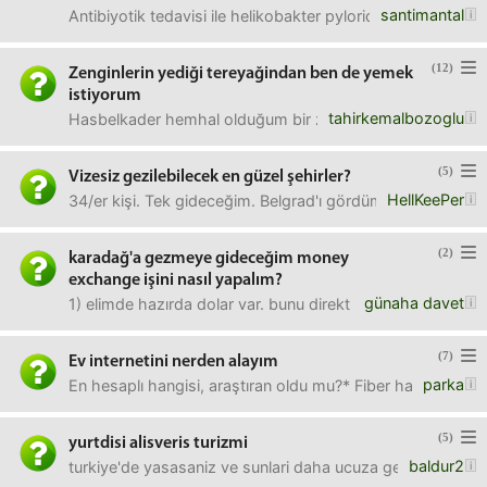
santimantal
Antibiyotik tedavisi ile helikobakter pyloriden kurtuldum
(12)
Zenginlerin yediği tereyağindan ben de yemek
istiyorum
tahirkemalbozoglu
Hasbelkader hemhal olduğum bir zengin dayı var. Bodrum’dan
(5)
Vizesiz gezilebilecek en güzel şehirler?
HellKeePer
34/er kişi. Tek gideceğim. Belgrad'ı gördüm. Pasaport mevcu
(2)
karadağ'a gezmeye gideceğim money
exchange işini nasıl yapalım?
günaha davet
1) elimde hazırda dolar var. bunu direkt euroya mı çevirey
(7)
Ev internetini nerden alayım
parka
En hesaplı hangisi, araştıran oldu mu?* Fiber hariç.
(5)
yurtdisi alisveris turizmi
baldur2
turkiye'de yasasaniz ve sunlari daha ucuza getirmek icin y