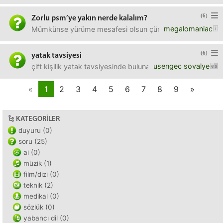
(6)
Zorlu psm’ye yakın nerde kalalım?
megalomaniac
Mümkünse yürüme mesafesi olsun çünkü konser çıkışı geç sa
(6)
yatak tavsiyesi
usengec sovalye
çift kişilik yatak tavsiyesinde bulunabilir misiniz?
«
1
2
3
4
5
6
7
8
9
»
KATEGORILER
duyuru (0)
soru (25)
ai (0)
müzik (1)
film/dizi (0)
teknik (2)
medikal (0)
sözlük (0)
yabancı dil (0)