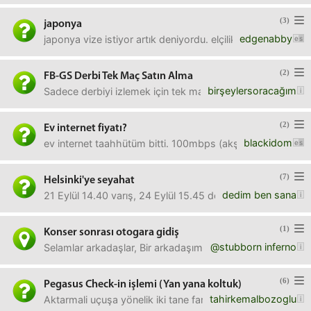
(3)
japonya
edgenabby
japonya vize istiyor artık deniyordu. elçilik sitesi gerek
(2)
FB-GS Derbi Tek Maç Satın Alma
birşeylersoracağım
Sadece derbiyi izlemek için tek maç satın alabiliyor muyuz
(2)
Ev internet fiyatı?
blackidom
ev internet taahhütüm bitti. 100mbps (akşam 20-24 arası 
(7)
Helsinki'ye seyahat
dedim ben sana
21 Eylül 14.40 varış, 24 Eylül 15.45 dönüş Helsinki uçak b
(1)
Konser sonrası otogara gidiş
@stubborn inferno
Selamlar arkadaşlar, Bir arkadaşım opeth konseri sonrası 
(6)
Pegasus Check-in işlemi (Yan yana koltuk)
tahirkemalbozoglu
Aktarmali uçuşa yönelik iki tane farklı pnr numaralı bilet