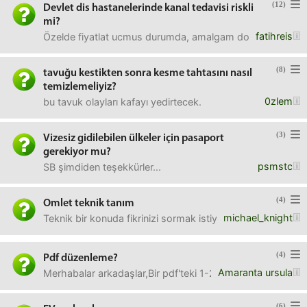
(12)
Devlet dis hastanelerinde kanal tedavisi riskli
mi?
fatihreis
Özelde fiyatlat ucmus durumda, amalgam dolgu kaldirilaca
(8)
tavuğu kestikten sonra kesme tahtasını nasıl
temizlemeliyiz?
0zlem
bu tavuk olayları kafayı yedirtecek.
(3)
Vizesiz gidilebilen ülkeler için pasaport
gerekiyor mu?
psmstc
SB şimdiden teşekkürler...
(4)
Omlet teknik tanım
michael_knight
Teknik bir konuda fikrinizi sormak istiyorum. İki fikirden 
(4)
Pdf düzenleme?
Amaranta ursula
Merhabalar arkadaşlar,Bir pdf'teki 1-2 kelimeyi değiştir
(6)