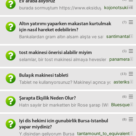
EV araba alıyoruz
kojonotsuki
burada sormuştum https://www.eksiduyuru.com/duyuru/160178
(7)
Altın yatırımı yaparken makastan kurtulmak
için nasıl hareket edebilirim?
santimantal
Bankalardan gram altın alsam alışta ve satıştaki fark top
(5)
tost makinesi önerisi alabilir miyim
panamera
selamlar, bir tost makinesi almaya heveslendim.grill amaçl
(13)
Bulaşık makinesi tableti
asteriks
Tablet ne kullanıyorsunuz? Makineyi açınca yoğun koku olu
(6)
Şarapta Ekşilik Neden Olur?
Bluesque
Hatrı sayılır bir marketten bir Rose şarap (Whispering Ang
(8)
Iyi dis hekimi icin gunubirlik Bursa-Istanbul
yapar miydiniz?
tantamount_to_equivalent
Y.disindan geliyorum Bursa'ya, gelmisken disciye de gider