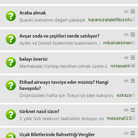
(2)
Araba almak
kararsızataletfilozofu
Şuanki arabamın değeri yaklaşık 500.000 TLT-roc yada mega
(3)
Avşar soda ve çeşitleri nerde satılıyor?
mikahakkinen
Aydın ve Denizli ilçelerinde bulamadım. Bimde sadece sades
(4)
balayı önerisi
notasaint
Merhabalar,Yurtdışı tercihen olmak üzere ülke dışı veya içi
(4)
Etihad airways tavsiye eder misiniz? Hangi
havayolu?
ezkaza
Önümüzdeki hafta için Tokyo’ya bilet bakıyorum. Thy veya 
(8)
türknet nasıl sizce?
messina123
2 yıllık türk telekom taahütüm doluyor. evimde 200 mbit fi
(2)
Uçak Biletlerinde Bahsettiği Vergiler