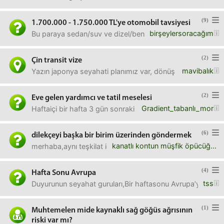
(9)
1.700.000 - 1.750.000 TL'ye otomobil tavsiyesi
birşeylersoracağım
Bu paraya sedan/suv ve dizel/benzin sıfır/ikinci el ne alırd
(2)
Çin transit vize
mavibalık
Yazın japonya seyahati planımız var, dönüş çin aktarmalı 
(2)
Eve gelen yardımcı ve tatil meselesi
Gradient_tabanlı_mor
Haftaiçi bir hafta 3 gün sonraki 4 gün olacak şekilde yardı
(6)
dilekçeyi başka bir birim üzerinden göndermek
kanatlı kontun müşfik öpücüğü
merhaba,aynı teşkilat içerisinde örneğin elazığ milli eğiti
(4)
Hafta Sonu Avrupa
tss
Duyurunun seyahat guruları,Bir haftasonu Avrupa’ya gitmek
(1)
Muhtemelen mide kaynaklı sağ göğüs ağrısının
riski var mı?