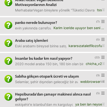
Anket Ricası: Vegan Beslenme
Motivasyonlarının Analizi
tss
MerhabalarVegan bireylere yönelik “Tüketici Davranışları P
(7)
panko nerede bulunuyor?
Karim iceride uyuyor ben seni dusunuyorum
evin yakınında carrefour var. umarım carrefour'da vardır.
(1)
Araba satış işlemleri
kararsızataletfilozofu
Eski arabamı bireysel birine satıyorum ne evraklar lazım, 
(22)
İnsanlar bu kadar km nasıl yapıyor?
chicha_v2
2020 model araba 150 bin, 180 bin olan bir sürü ilan var. T
(3)
Sabiha gökçen otopark ücreti ve ulaşım
webbrowser
Selamlar, şehir dışından geleceğiz bir avrupa turu için, sa
(5)
Hepsiburada'dan çamaşır makinesi alınca nasıl
geliyor?
ya ben lan neyse
eskişehir'e istanbul'dan mı kargoluyorlar? buradan makine 