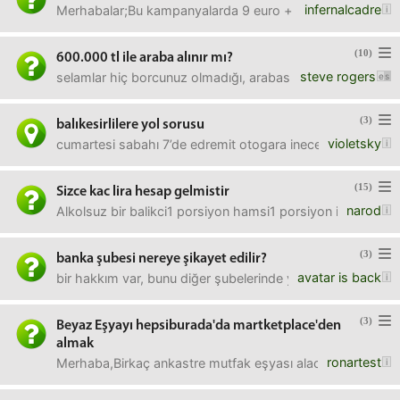
infernalcadre
Merhabalar;Bu kampanyalarda 9 euro + vergiler, 1 euro + ve
(10)
600.000 tl ile araba alınır mı?
steve rogers
selamlar hiç borcunuz olmadığı, arabasız olduğunuz bir s
(3)
balıkesirlilere yol sorusu
violetsky
cumartesi sabahı 7’de edremit otogara ineceğim. gömeç’tek
(15)
Sizce kac lira hesap gelmistir
narod
Alkolsuz bir balikci1 porsiyon hamsi1 porsiyon istavrit1 
(3)
banka şubesi nereye şikayet edilir?
avatar is back
bir hakkım var, bunu diğer şubelerinde ya da diğer bankala
(3)
Beyaz Eşyayı hepsiburada'da martketplace'den
almak
ronartest
Merhaba,Birkaç ankastre mutfak eşyası alacağım bosch'un ke