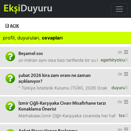
Ekşi
Duyuru
AÇIK
profil
,
duyuruları
,
cevapları
(2)
Beşamel sos
egerbiryolcu
un miktarı aynı olsa bazı tariflerde bir su bardağı süt ba
(3)
şubat 2026 kira zam oranı ne zaman
açıklanıyor?
duyuru
" Türkiye İstatistik Kurumu (TÜİK), 2026 Ocak enflasyon 
(5)
İzmir Çiğli-Karşıyaka Civarı Misafirhane tarzı
Konaklama Önerisi
tss
Merhabalar,İzmir Çiğli-Karşıyaka civarında her hafta 1 ve
(1)