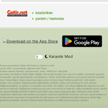
istatistikler
yardım / hakkında
Karanlık Mod
buraya yazılanların hakları Sir Anthony Hopkins'e aittir.
yazan eden compumaster, ilgilenen eden fader
modere edenler basond, compumaster, fraise, kibritsuyu, rakicandir
bu sitede yazılanların hiçbiri doğru değildir. site içeriği küçükler için sakıncalı olabilir. yazılardan yazarları
sorumludur. kaynak göstermeden alıntılanamaz. devlet tarafından atanmış bir kurumun internet üzerinde
kimin hangi bilgiye ulaşıp ulaşamayacağına karar vermesi insan haklarına aykırıdır. web siteleri
kullanıcıların istekleri doğrultusunda bağlandıkları yerlerdir. kullanıcılar isterlerse bir web sitesine
bağlanmayabilirler. bu güçleri ve imkanları mevcuttur. bir kullanıcı bir siteye bağlanmak istiyorsa bu onun
tercihi ve hakkıdır. bağlanmak istemiyorsa bu yine onun tercihi ve hakkıdır. halkın kendisine hizmet etmesi
için görevlendirdiği kurumlar hadlerini aşıp halka neye ulaşıp ulaşmayacağını bilmeyen cahil cühela
muamelesi edemezler. ebeveynlerin çocuklarını sakıncalı içeriklerden koruması için çok sayıda bedava ve
ücretli yazılım mevcuttur. bu yazılımlar bir web tarayıcısını kullanmaktan daha karmaşık teknik bilgi
gerektirmemektedir. devletin milletini küçük düşürmesi ve ebleh yerine koyması yasaktır.