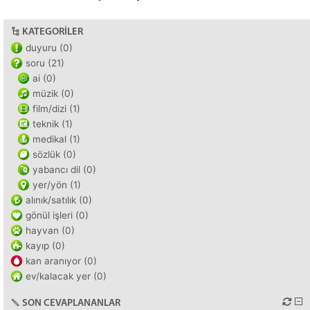
KATEGORILER
duyuru (0)
soru (21)
ai (0)
müzik (0)
film/dizi (1)
teknik (1)
medikal (1)
sözlük (0)
yabancı dil (0)
yer/yön (1)
alınık/satılık (0)
gönül işleri (0)
hayvan (0)
kayıp (0)
kan aranıyor (0)
ev/kalacak yer (0)
SON CEVAPLANANLAR