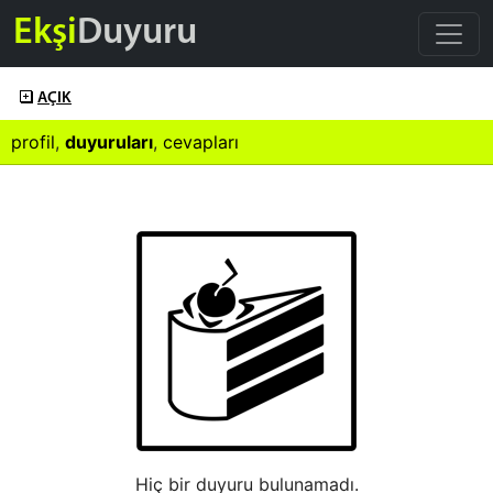
Ekşi
Duyuru
AÇIK
profil
,
duyuruları
,
cevapları
Hiç bir duyuru bulunamadı.