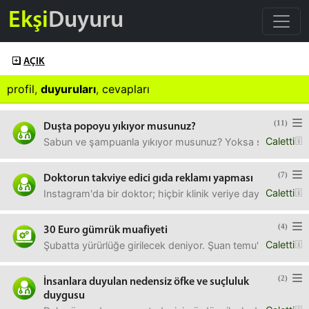
Ekşi
Duyuru
AÇIK
profil
,
duyuruları
,
cevapları
(11)
Duşta popoyu yıkıyor musunuz?
Caletti
Sabun ve şampuanla yıkıyor musunuz? Yoksa sadece suyla m
(7)
Doktorun takviye edici gıda reklamı yapması
Caletti
Instagram'da bir doktor; hiçbir klinik veriye dayanmadan
(4)
30 Euro gümrük muafiyeti
Caletti
Şubatta yürürlüğe girilecek deniyor. Şuan temu'dan alışver
(2)
İnsanlara duyulan nedensiz öfke ve suçluluk
duygusu