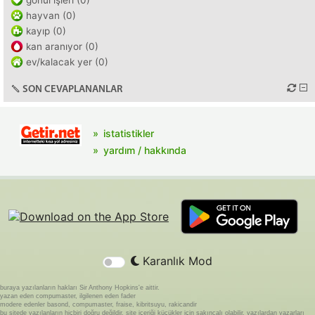
gönül işleri (0)
hayvan (0)
kayıp (0)
kan aranıyor (0)
ev/kalacak yer (0)
SON CEVAPLANANLAR
istatistikler
yardım / hakkında
Karanlık Mod
buraya yazılanların hakları Sir Anthony Hopkins'e aittir.
yazan eden compumaster, ilgilenen eden fader
modere edenler basond, compumaster, fraise, kibritsuyu, rakicandir
bu sitede yazılanların hiçbiri doğru değildir. site içeriği küçükler için sakıncalı olabilir. yazılardan yazarları