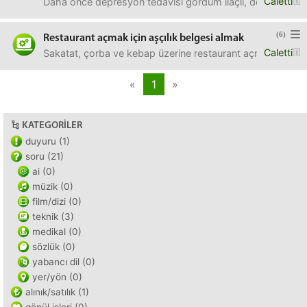
Caletti
Daha önce depresyon tedavisi gördüm ilaçlı, depresyonu yend
(6)
Restaurant açmak için aşçılık belgesi almak
Caletti
Sakatat, çorba ve kebap üzerine restaurant açmak istiyorum
«
1
»
KATEGORILER
duyuru (1)
soru (21)
ai (0)
müzik (0)
film/dizi (0)
teknik (3)
medikal (0)
sözlük (0)
yabancı dil (0)
yer/yön (0)
alınık/satılık (1)