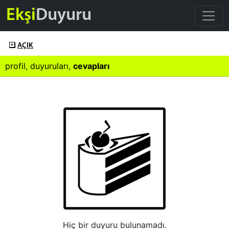
Ekşi
Duyuru
AÇIK
profil
,
duyuruları
,
cevapları
Hiç bir duyuru bulunamadı.