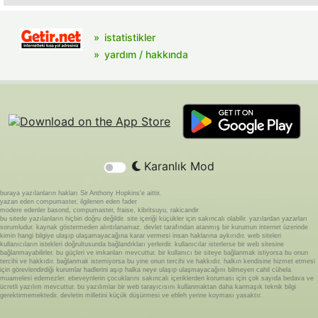
istatistikler
yardım / hakkında
Karanlık Mod
buraya yazılanların hakları Sir Anthony Hopkins'e aittir.
yazan eden compumaster, ilgilenen eden fader
modere edenler basond, compumaster, fraise, kibritsuyu, rakicandir
bu sitede yazılanların hiçbiri doğru değildir. site içeriği küçükler için sakıncalı olabilir. yazılardan yazarları
sorumludur. kaynak göstermeden alıntılanamaz. devlet tarafından atanmış bir kurumun internet üzerinde
kimin hangi bilgiye ulaşıp ulaşamayacağına karar vermesi insan haklarına aykırıdır. web siteleri
kullanıcıların istekleri doğrultusunda bağlandıkları yerlerdir. kullanıcılar isterlerse bir web sitesine
bağlanmayabilirler. bu güçleri ve imkanları mevcuttur. bir kullanıcı bir siteye bağlanmak istiyorsa bu onun
tercihi ve hakkıdır. bağlanmak istemiyorsa bu yine onun tercihi ve hakkıdır. halkın kendisine hizmet etmesi
için görevlendirdiği kurumlar hadlerini aşıp halka neye ulaşıp ulaşmayacağını bilmeyen cahil cühela
muamelesi edemezler. ebeveynlerin çocuklarını sakıncalı içeriklerden koruması için çok sayıda bedava ve
ücretli yazılım mevcuttur. bu yazılımlar bir web tarayıcısını kullanmaktan daha karmaşık teknik bilgi
gerektirmemektedir. devletin milletini küçük düşürmesi ve ebleh yerine koyması yasaktır.