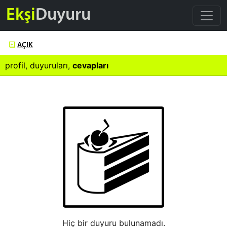
Ekşi
Duyuru
AÇIK
profil
,
duyuruları
,
cevapları
Hiç bir duyuru bulunamadı.