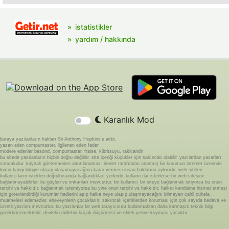
istatistikler
yardım / hakkında
Karanlık Mod
buraya yazılanların hakları Sir Anthony Hopkins'e aittir.
yazan eden compumaster, ilgilenen eden fader
modere edenler basond, compumaster, fraise, kibritsuyu, rakicandir
bu sitede yazılanların hiçbiri doğru değildir. site içeriği küçükler için sakıncalı olabilir. yazılardan yazarları
sorumludur. kaynak göstermeden alıntılanamaz. devlet tarafından atanmış bir kurumun internet üzerinde
kimin hangi bilgiye ulaşıp ulaşamayacağına karar vermesi insan haklarına aykırıdır. web siteleri
kullanıcıların istekleri doğrultusunda bağlandıkları yerlerdir. kullanıcılar isterlerse bir web sitesine
bağlanmayabilirler. bu güçleri ve imkanları mevcuttur. bir kullanıcı bir siteye bağlanmak istiyorsa bu onun
tercihi ve hakkıdır. bağlanmak istemiyorsa bu yine onun tercihi ve hakkıdır. halkın kendisine hizmet etmesi
için görevlendirdiği kurumlar hadlerini aşıp halka neye ulaşıp ulaşmayacağını bilmeyen cahil cühela
muamelesi edemezler. ebeveynlerin çocuklarını sakıncalı içeriklerden koruması için çok sayıda bedava ve
ücretli yazılım mevcuttur. bu yazılımlar bir web tarayıcısını kullanmaktan daha karmaşık teknik bilgi
gerektirmemektedir. devletin milletini küçük düşürmesi ve ebleh yerine koyması yasaktır.