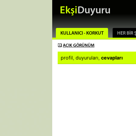
Ekşi
Duyuru
KULLANICI - KORKUT
HER BIR 
AÇIK
GÖRÜNÜM
profil
,
duyuruları
,
cevapları