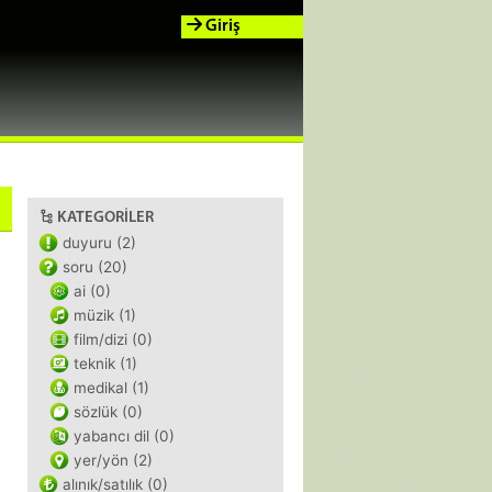
Giriş
KATEGORILER
duyuru (2)
soru (20)
ai (0)
müzik (1)
film/dizi (0)
teknik (1)
medikal (1)
sözlük (0)
yabancı dil (0)
yer/yön (2)
alınık/satılık (0)