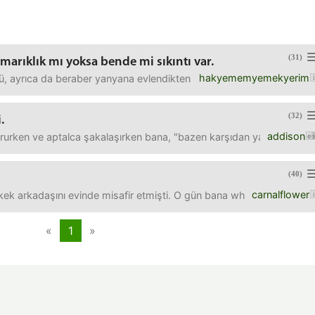
(31)
marıklık mı yoksa bende mi sıkıntı var.
hakyememyemekyerim
ayrıca da beraber yanyana evlendikten sonra kutladığımız ilk doğum
(32)
.
addison
tururken ve aptalca şakalaşırken bana, "bazen karşıdan yakışıklı b
(40)
carnalflower
rkek arkadaşını evinde misafir etmişti. O gün bana whatsapp'tan pek 
«
1
»