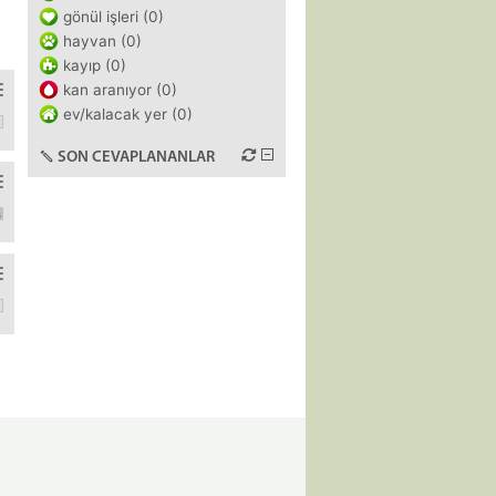
gönül işleri (0)
hayvan (0)
kayıp (0)
kan aranıyor (0)
ev/kalacak yer (0)
 günü olacaktı evlenmeden önce de 3-4 yıl çıkmıştık, ben o dönemle
SON CEVAPLANANLAR
ir adam görürsem beni domaltıp sikse keşke diye düşünüyorum." ded
fazla ilgi göstermemesinden yola çıkarak duruma ayıkmıştım ve sonra