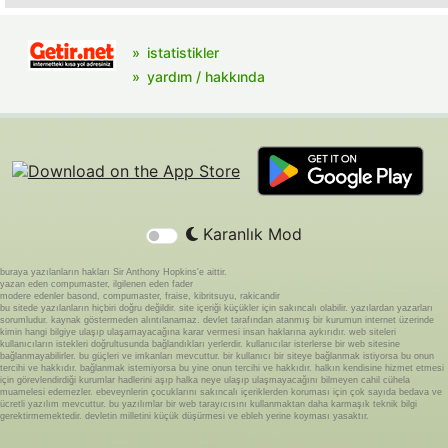
istatistikler
yardım / hakkında
Karanlık Mod
buraya yazılanların hakları Sir Anthony Hopkins'e aittir.
yazan eden compumaster, ilgilenen eden fader
modere edenler basond, compumaster, fraise, kibritsuyu, rakicandir
bu sitede yazılanların hiçbiri doğru değildir. site içeriği küçükler için sakıncalı olabilir. yazılardan yazarları
sorumludur. kaynak göstermeden alıntılanamaz. devlet tarafından atanmış bir kurumun internet üzerinde
kimin hangi bilgiye ulaşıp ulaşamayacağına karar vermesi insan haklarına aykırıdır. web siteleri
kullanıcıların istekleri doğrultusunda bağlandıkları yerlerdir. kullanıcılar isterlerse bir web sitesine
bağlanmayabilirler. bu güçleri ve imkanları mevcuttur. bir kullanıcı bir siteye bağlanmak istiyorsa bu onun
tercihi ve hakkıdır. bağlanmak istemiyorsa bu yine onun tercihi ve hakkıdır. halkın kendisine hizmet etmesi
için görevlendirdiği kurumlar hadlerini aşıp halka neye ulaşıp ulaşmayacağını bilmeyen cahil cühela
muamelesi edemezler. ebeveynlerin çocuklarını sakıncalı içeriklerden koruması için çok sayıda bedava ve
ücretli yazılım mevcuttur. bu yazılımlar bir web tarayıcısını kullanmaktan daha karmaşık teknik bilgi
gerektirmemektedir. devletin milletini küçük düşürmesi ve ebleh yerine koyması yasaktır.