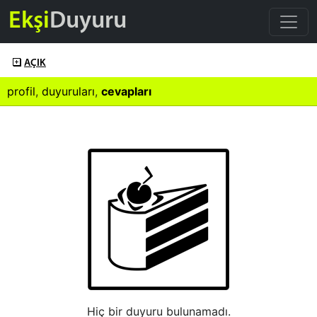
Ekşi
Duyuru
AÇIK
profil
,
duyuruları
,
cevapları
Hiç bir duyuru bulunamadı.