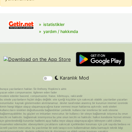
istatistikler
yardım / hakkında
Karanlık Mod
buraya yazılanların hakları Sir Anthony Hopkins'e aittir.
yazan eden compumaster, ilgilenen eden fader
modere edenler basond, compumaster, fraise, kibritsuyu, rakicandir
bu sitede yazılanların hiçbiri doğru değildir. site içeriği küçükler için sakıncalı olabilir. yazılardan yazarları
sorumludur. kaynak göstermeden alıntılanamaz. devlet tarafından atanmış bir kurumun internet üzerinde
kimin hangi bilgiye ulaşıp ulaşamayacağına karar vermesi insan haklarına aykırıdır. web siteleri
kullanıcıların istekleri doğrultusunda bağlandıkları yerlerdir. kullanıcılar isterlerse bir web sitesine
bağlanmayabilirler. bu güçleri ve imkanları mevcuttur. bir kullanıcı bir siteye bağlanmak istiyorsa bu onun
tercihi ve hakkıdır. bağlanmak istemiyorsa bu yine onun tercihi ve hakkıdır. halkın kendisine hizmet etmesi
için görevlendirdiği kurumlar hadlerini aşıp halka neye ulaşıp ulaşmayacağını bilmeyen cahil cühela
muamelesi edemezler. ebeveynlerin çocuklarını sakıncalı içeriklerden koruması için çok sayıda bedava ve
ücretli yazılım mevcuttur. bu yazılımlar bir web tarayıcısını kullanmaktan daha karmaşık teknik bilgi
gerektirmemektedir. devletin milletini küçük düşürmesi ve ebleh yerine koyması yasaktır.