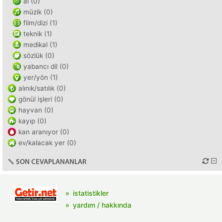
ai (0)
müzik (0)
film/dizi (1)
teknik (1)
medikal (1)
sözlük (0)
yabancı dil (0)
yer/yön (1)
alınık/satılık (0)
gönül işleri (0)
hayvan (0)
kayıp (0)
kan aranıyor (0)
ev/kalacak yer (0)
SON CEVAPLANANLAR
istatistikler
yardım / hakkında