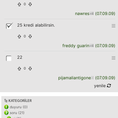
0
nawres
(
07.09.09
)
25 kredi alabilirsin.
0
freddy guarin
(
07.09.09
)
22
0
pijamaliantigone
(
07.09.09
)
yenile
KATEGORILER
duyuru (0)
soru (21)