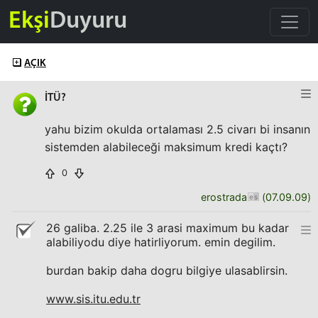
Ekşi
Duyuru
AÇIK
İTÜ?
yahu bizim okulda ortalaması 2.5 civarı bi insanın
sistemden alabileceği maksimum kredi kaçtı?
0
erostrada
(
07.09.09
)
26 galiba. 2.25 ile 3 arasi maximum bu kadar
alabiliyodu diye hatirliyorum. emin degilim.
burdan bakip daha dogru bilgiye ulasablirsin.
www.sis.itu.edu.tr