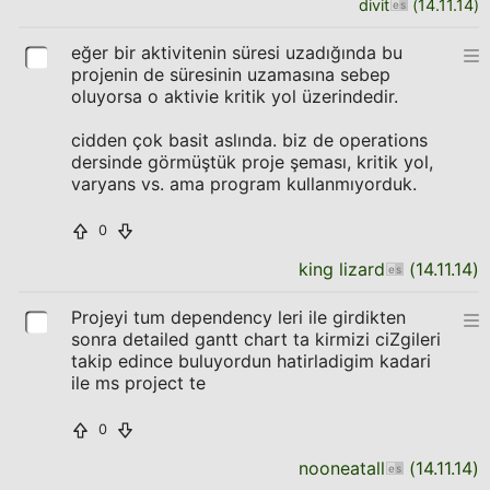
divit
(
14.11.14
)
eğer bir aktivitenin süresi uzadığında bu
projenin de süresinin uzamasına sebep
oluyorsa o aktivie kritik yol üzerindedir.
cidden çok basit aslında. biz de operations
dersinde görmüştük proje şeması, kritik yol,
varyans vs. ama program kullanmıyorduk.
0
king lizard
(
14.11.14
)
Projeyi tum dependency leri ile girdikten
sonra detailed gantt chart ta kirmizi ciZgileri
takip edince buluyordun hatirladigim kadari
ile ms project te
0
nooneatall
(
14.11.14
)