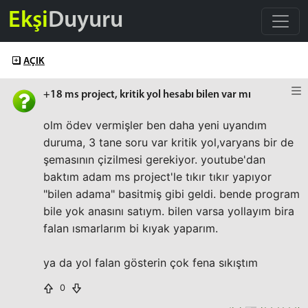
Ekşi
Duyuru
AÇIK
+18 ms project, kritik yol hesabı bilen var mı
olm ödev vermişler ben daha yeni uyandım
duruma, 3 tane soru var kritik yol,varyans bir de
şemasının çizilmesi gerekiyor. youtube'dan
baktım adam ms project'le tıkır tıkır yapıyor
"bilen adama" basitmiş gibi geldi. bende program
bile yok anasını satıym. bilen varsa yollayım bira
falan ısmarlarım bi kıyak yaparım.
ya da yol falan gösterin çok fena sıkıştım
0