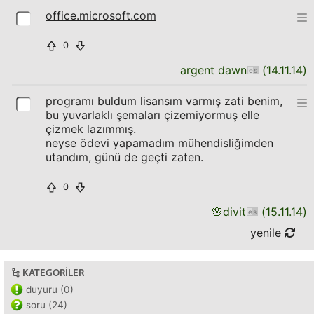
office.microsoft.com
0
argent dawn
(
14.11.14
)
programı buldum lisansım varmış zati benim,
bu yuvarlaklı şemaları çizemiyormuş elle
çizmek lazımmış.
neyse ödevi yapamadım mühendisliğimden
utandım, günü de geçti zaten.
0
🌸
divit
(
15.11.14
)
yenile
KATEGORILER
duyuru (0)
soru (24)