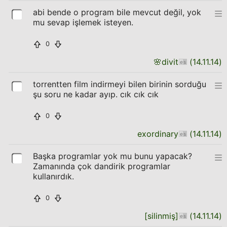
abi bende o program bile mevcut değil, yok
mu sevap işlemek isteyen.
0
🌸
divit
(
14.11.14
)
torrentten film indirmeyi bilen birinin sorduğu
şu soru ne kadar ayıp. cık cık cık
0
exordinary
(
14.11.14
)
Başka programlar yok mu bunu yapacak?
Zamanında çok dandirik programlar
kullanırdık.
0
[silinmiş]
(
14.11.14
)