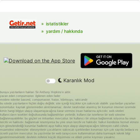
istatistikler
yardım / hakkında
Karanlık Mod
buraya yazılanların hakları Sir Anthony Hopkins'e aittir.
yazan eden compumaster, ilgilenen eden fader
modere edenler basond, compumaster, fraise, kibritsuyu, rakicandir
bu sitede yazılanların hiçbiri doğru değildir. site içeriği küçükler için sakıncalı olabilir. yazılardan yazarları
sorumludur. kaynak göstermeden alıntılanamaz. devlet tarafından atanmış bir kurumun internet üzerinde
kimin hangi bilgiye ulaşıp ulaşamayacağına karar vermesi insan haklarına aykırıdır. web siteleri
kullanıcıların istekleri doğrultusunda bağlandıkları yerlerdir. kullanıcılar isterlerse bir web sitesine
bağlanmayabilirler. bu güçleri ve imkanları mevcuttur. bir kullanıcı bir siteye bağlanmak istiyorsa bu onun
tercihi ve hakkıdır. bağlanmak istemiyorsa bu yine onun tercihi ve hakkıdır. halkın kendisine hizmet etmesi
için görevlendirdiği kurumlar hadlerini aşıp halka neye ulaşıp ulaşmayacağını bilmeyen cahil cühela
muamelesi edemezler. ebeveynlerin çocuklarını sakıncalı içeriklerden koruması için çok sayıda bedava ve
ücretli yazılım mevcuttur. bu yazılımlar bir web tarayıcısını kullanmaktan daha karmaşık teknik bilgi
gerektirmemektedir. devletin milletini küçük düşürmesi ve ebleh yerine koyması yasaktır.