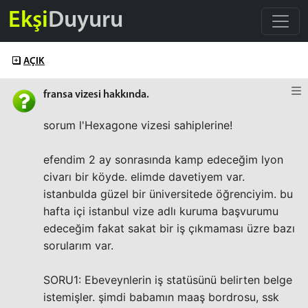
Ekşi
Duyuru
AÇIK
fransa vizesi hakkında.
sorum l'Hexagone vizesi sahiplerine!
efendim 2 ay sonrasında kamp edeceğim lyon
civarı bir köyde. elimde davetiyem var.
istanbulda güzel bir üniversitede öğrenciyim. bu
hafta içi istanbul vize adlı kuruma başvurumu
edeceğim fakat sakat bir iş çıkmaması üzre bazı
sorularım var.
SORU1: Ebeveynlerin iş statüsünü belirten belge
istemişler. şimdi babamın maaş bordrosu, ssk