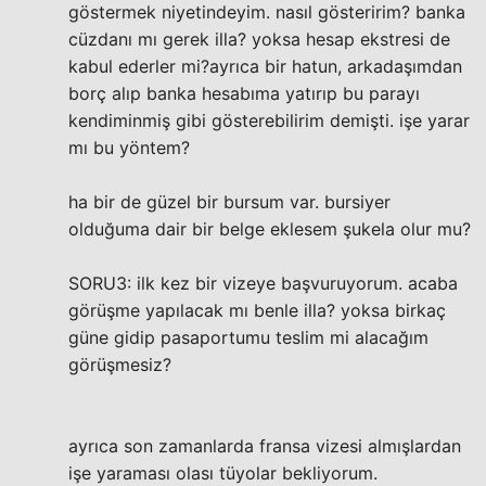
göstermek niyetindeyim. nasıl gösteririm? banka
cüzdanı mı gerek illa? yoksa hesap ekstresi de
kabul ederler mi?ayrıca bir hatun, arkadaşımdan
borç alıp banka hesabıma yatırıp bu parayı
kendiminmiş gibi gösterebilirim demişti. işe yarar
mı bu yöntem?
ha bir de güzel bir bursum var. bursiyer
olduğuma dair bir belge eklesem şukela olur mu?
SORU3: ilk kez bir vizeye başvuruyorum. acaba
görüşme yapılacak mı benle illa? yoksa birkaç
güne gidip pasaportumu teslim mi alacağım
görüşmesiz?
ayrıca son zamanlarda fransa vizesi almışlardan
işe yaraması olası tüyolar bekliyorum.