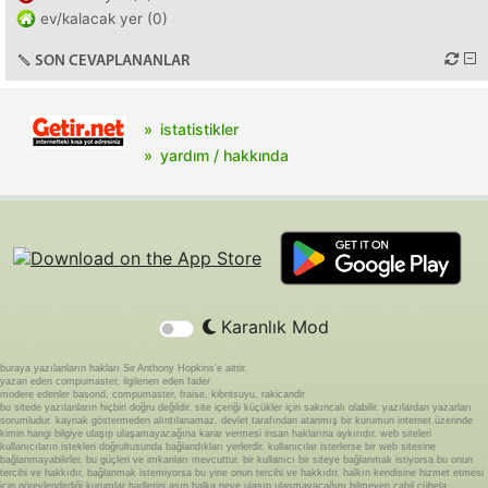
ev/kalacak yer (0)
SON CEVAPLANANLAR
istatistikler
yardım / hakkında
Karanlık Mod
buraya yazılanların hakları Sir Anthony Hopkins'e aittir.
yazan eden compumaster, ilgilenen eden fader
modere edenler basond, compumaster, fraise, kibritsuyu, rakicandir
bu sitede yazılanların hiçbiri doğru değildir. site içeriği küçükler için sakıncalı olabilir. yazılardan yazarları
sorumludur. kaynak göstermeden alıntılanamaz. devlet tarafından atanmış bir kurumun internet üzerinde
kimin hangi bilgiye ulaşıp ulaşamayacağına karar vermesi insan haklarına aykırıdır. web siteleri
kullanıcıların istekleri doğrultusunda bağlandıkları yerlerdir. kullanıcılar isterlerse bir web sitesine
bağlanmayabilirler. bu güçleri ve imkanları mevcuttur. bir kullanıcı bir siteye bağlanmak istiyorsa bu onun
tercihi ve hakkıdır. bağlanmak istemiyorsa bu yine onun tercihi ve hakkıdır. halkın kendisine hizmet etmesi
için görevlendirdiği kurumlar hadlerini aşıp halka neye ulaşıp ulaşmayacağını bilmeyen cahil cühela