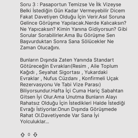
Soru 3 : Pasaportun Temizse Ve İlk Vizeyse
Belki İstediğin Gün Kadar Vermeyebilir Dicem
Fakat Davetiyen Olduğu İçin Verir.Asıl Soruna
Gelince Görüşme Yapılacak.Nerde Kalıcaksın?
Ne Yapıcaksın? Kimin Yanına Gidiyorsun? Gibi
Sorular Sorabilirler.Ama Bu Görüşme Sen
Başvurduktan Sonra Sana Sölücekler Ne
Zaman Olucağını.
Bunların Dışında Zaten Yanında Standart
Götüreceğin Evrakları(Resim , Aile Toplum
Kağıdı , Seyahat Sigortası , Yukardaki
Evraklar , Nufus Cüzdanı , Konfirmeli Uçak
Rezervasyonu Ve Tabi Vize Parası)
Biliyorsundur.Hafta İçi Cuma Hariç Sabahtan
Gitsen İyi Olur.Ama Unutma Bunların Alayı
Rahatsız Olduğu İçin İstedikleri Halde İstediği
Evrağı İstiyorlar.Onun Dışında Görüşmede
Rahat Ol.Davetiyende Var Sana İyi
Yolculuklar...
0