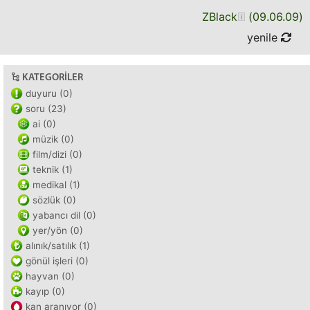
ZBlack
(
09.06.09
)
yenile
KATEGORILER
duyuru (0)
soru (23)
ai (0)
müzik (0)
film/dizi (0)
teknik (1)
medikal (1)
sözlük (0)
yabancı dil (0)
yer/yön (0)
alınık/satılık (1)
gönül işleri (0)
hayvan (0)
kayıp (0)
kan aranıyor (0)