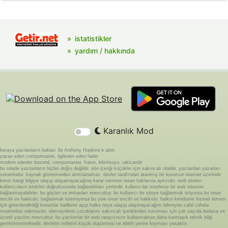
istatistikler
yardım / hakkında
Karanlık Mod
buraya yazılanların hakları Sir Anthony Hopkins'e aittir.
yazan eden compumaster, ilgilenen eden fader
modere edenler basond, compumaster, fraise, kibritsuyu, rakicandir
bu sitede yazılanların hiçbiri doğru değildir. site içeriği küçükler için sakıncalı olabilir. yazılardan yazarları
sorumludur. kaynak göstermeden alıntılanamaz. devlet tarafından atanmış bir kurumun internet üzerinde
kimin hangi bilgiye ulaşıp ulaşamayacağına karar vermesi insan haklarına aykırıdır. web siteleri
kullanıcıların istekleri doğrultusunda bağlandıkları yerlerdir. kullanıcılar isterlerse bir web sitesine
bağlanmayabilirler. bu güçleri ve imkanları mevcuttur. bir kullanıcı bir siteye bağlanmak istiyorsa bu onun
tercihi ve hakkıdır. bağlanmak istemiyorsa bu yine onun tercihi ve hakkıdır. halkın kendisine hizmet etmesi
için görevlendirdiği kurumlar hadlerini aşıp halka neye ulaşıp ulaşmayacağını bilmeyen cahil cühela
muamelesi edemezler. ebeveynlerin çocuklarını sakıncalı içeriklerden koruması için çok sayıda bedava ve
ücretli yazılım mevcuttur. bu yazılımlar bir web tarayıcısını kullanmaktan daha karmaşık teknik bilgi
gerektirmemektedir. devletin milletini küçük düşürmesi ve ebleh yerine koyması yasaktır.