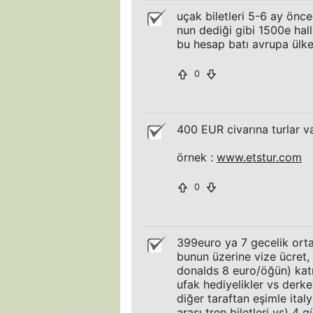
uçak biletleri 5-6 ay önce
nun dediği gibi 1500e halle
bu hesap batı avrupa ülkele
0
400 EUR civarına turlar v
örnek :
www.etstur.com
0
399euro ya 7 gecelik orta
bunun üzerine vize ücret
donalds 8 euro/öğün) katıl
ufak hediyelikler vs derke
diğer taraftan eşimle ital
arası tren biletleri vs) 4