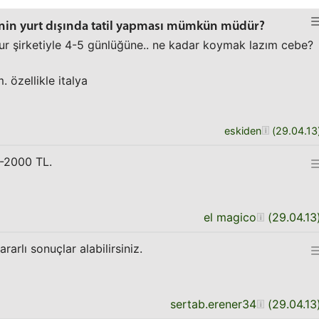
ailenin yurt dışında tatil yapması mümkün müdür?
 tur şirketiyle 4-5 günlüğüne.. ne kadar koymak lazım cebe?
 özellikle italya
eskiden
(
29.04.13
0-2000 TL.
el magico
(
29.04.13
rarlı sonuçlar alabilirsiniz.
sertab.erener34
(
29.04.13