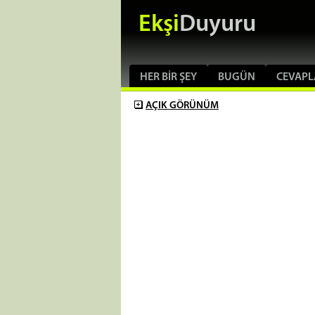
Ekşi
Duyuru
HER BIR ŞEY
BUGÜN
CEVAPL
AÇIK
GÖRÜNÜM