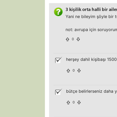
3 kişilik orta halli bir 
Yani ne bileyim şöyle bir
not: avrupa için soruyorum.
0
herşey dahil kişibaşı 150
0
bütçe belirlerseniz daha ya
0