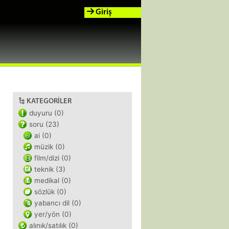
Giriş
KATEGORILER
duyuru (0)
soru (23)
ai (0)
müzik (0)
film/dizi (0)
teknik (3)
medikal (0)
sözlük (0)
yabancı dil (0)
yer/yön (0)
alınık/satılık (0)