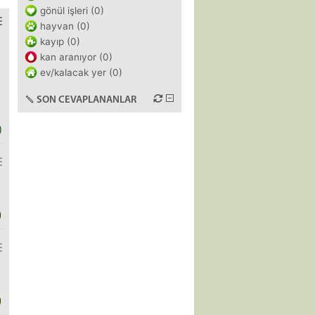
gönül işleri (0)
hayvan (0)
kayıp (0)
kan aranıyor (0)
ev/kalacak yer (0)
SON CEVAPLANANLAR
)
)
)