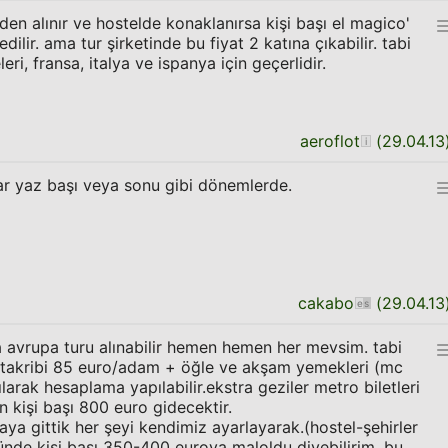
den alınır ve hostelde konaklanırsa kişi başı el magico'
dilir. ama tur şirketinde bu fiyat 2 katına çıkabilir. tabi
ri, fransa, italya ve ispanya için geçerlidir.
aeroflot
(
29.04.13
ar yaz başı veya sonu gibi dönemlerde.
cakabo
(
29.04.13
 avrupa turu alınabilir hemen hemen her mevsim. tabi
, takribi 85 euro/adam + öğle ve akşam yemekleri (mc
arak hesaplama yapılabilir.ekstra geziler metro biletleri
n kişi başı 800 euro gidecektir.
yaya gittik her şeyi kendimiz ayarlayarak.(hostel-şehirler
 günde kişi başı 350-400 euroya maloldu diyebilirim. bu