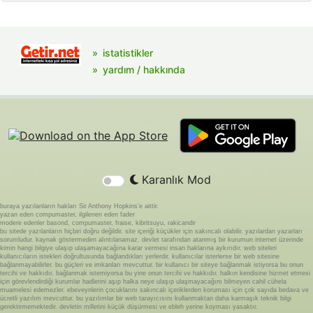
istatistikler
yardım / hakkında
Karanlık Mod
buraya yazılanların hakları Sir Anthony Hopkins'e aittir.
yazan eden compumaster, ilgilenen eden fader
modere edenler basond, compumaster, fraise, kibritsuyu, rakicandir
bu sitede yazılanların hiçbiri doğru değildir. site içeriği küçükler için sakıncalı olabilir. yazılardan yazarları
sorumludur. kaynak göstermeden alıntılanamaz. devlet tarafından atanmış bir kurumun internet üzerinde
kimin hangi bilgiye ulaşıp ulaşamayacağına karar vermesi insan haklarına aykırıdır. web siteleri
kullanıcıların istekleri doğrultusunda bağlandıkları yerlerdir. kullanıcılar isterlerse bir web sitesine
bağlanmayabilirler. bu güçleri ve imkanları mevcuttur. bir kullanıcı bir siteye bağlanmak istiyorsa bu onun
tercihi ve hakkıdır. bağlanmak istemiyorsa bu yine onun tercihi ve hakkıdır. halkın kendisine hizmet etmesi
için görevlendirdiği kurumlar hadlerini aşıp halka neye ulaşıp ulaşmayacağını bilmeyen cahil cühela
muamelesi edemezler. ebeveynlerin çocuklarını sakıncalı içeriklerden koruması için çok sayıda bedava ve
ücretli yazılım mevcuttur. bu yazılımlar bir web tarayıcısını kullanmaktan daha karmaşık teknik bilgi
gerektirmemektedir. devletin milletini küçük düşürmesi ve ebleh yerine koyması yasaktır.