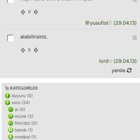
0
🌸
yusufist
(
29.04.13
)
alabilirsiniz.
0
lord
(
29.04.13
)
yenile
KATEGORILER
duyuru (0)
soru (24)
ai (0)
müzik (3)
film/dizi (0)
teknik (1)
medikal (1)