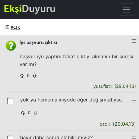
Ekşi
Duyuru
AÇIK
lys başvuru çıktısı
başvuruyu yaptım fakat çıktıyı almanın bir süresi
var mı?
0
yusufist
(
29.04.13
)
yok ya hemen alınıyodu eğer değişmediyse.
0
lord
(
29.04.13
)
hayır daha sonra alabilir miyiz?