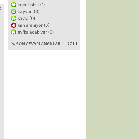
gönül işleri (1)
hayvan (0)
kayıp (0)
kan aranıyor (0)
ev/kalacak yer (0)
SON CEVAPLANANLAR