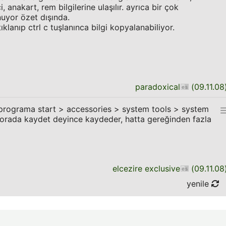
 anakart, rem bilgilerine ulaşılır. ayrıca bir çok
nuyor özet dışında.
ıklanıp ctrl c tuşlanınca bilgi kopyalanabiliyor.
paradoxical
(
09.11.08
i programa start > accessories > system tools > system
r. orada kaydet deyince kaydeder, hatta gereğinden fazla
elcezire exclusive
(
09.11.08
yenile