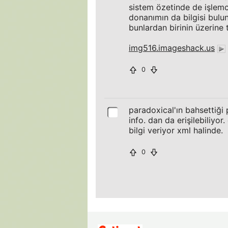
sistem özetinde de işlemci,
donanımın da bilgisi bulu
bunlardan birinin üzerine t
img516.imageshack.us
0
paradoxical'ın bahsettiğ
info. dan da erişilebiliyo
bilgi veriyor xml halinde.
0