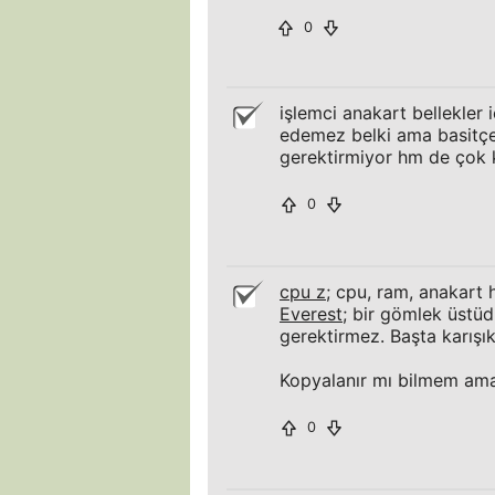
0
işlemci anakart bellekler 
edemez belki ama basitçe
gerektirmiyor hm de çok k
0
cpu z
; cpu, ram, anakart 
Everest
; bir gömlek üstüd
gerektirmez. Başta karışık 
Kopyalanır mı bilmem a
0