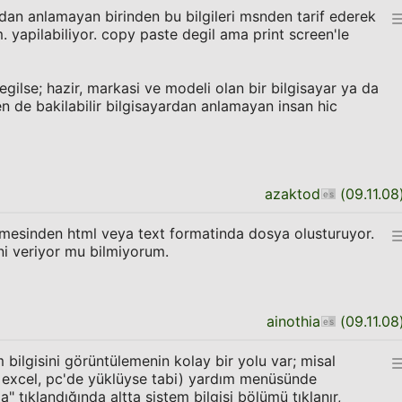
dan anlamayan birinden bu bilgileri msnden tarif ederek
 yapilabiliyor. copy paste degil ama print screen'le
gilse; hazir, markasi ve modeli olan bir bilgisayar ya da
en de bakilabilir bilgisayardan anlamayan insan hic
azaktod
(
09.11.08
ekmesinden html veya text formatinda dosya olusturuyor.
rini veriyor mu bilmiyorum.
ainothia
(
09.11.08
bilgisini görüntülemenin kolay bir yolu var; misal
 excel, pc'de yüklüyse tabi) yardım menüsünde
 tıklandığında altta sistem bilgisi bölümü tıklanır,