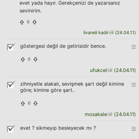
evet yada hayır. Gerekçenizi de yazarsanız
sevinirim.
0
livaneli kadir
(
24.04.11
)
göstergesi değil de getirisidir bence.
0
ufukcel
(
24.04.11
)
zihniyetle alakalı, sevişmek şart değil kimine
göre; kimine göre şart..
0
mosakale
(
24.04.11
)
evet ? sikmeyıp besleyecek mı ?