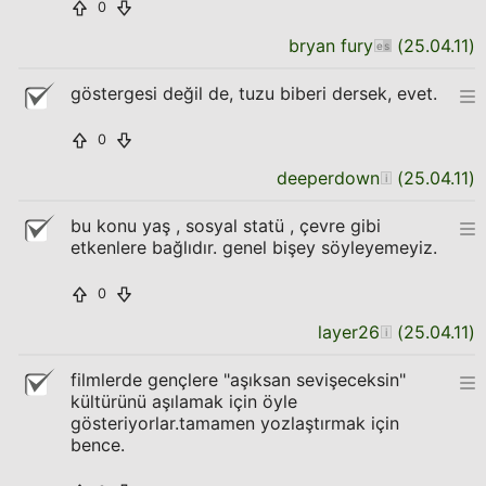
0
bryan fury
(
25.04.11
)
göstergesi değil de, tuzu biberi dersek, evet.
0
deeperdown
(
25.04.11
)
bu konu yaş , sosyal statü , çevre gibi
etkenlere bağlıdır. genel bişey söyleyemeyiz.
0
layer26
(
25.04.11
)
filmlerde gençlere "aşıksan sevişeceksin"
kültürünü aşılamak için öyle
gösteriyorlar.tamamen yozlaştırmak için
bence.