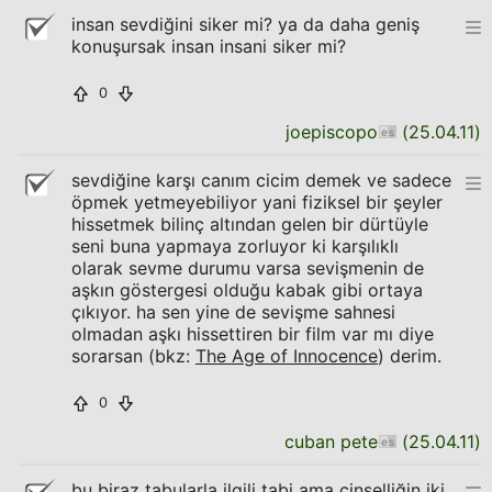
insan sevdiğini siker mi? ya da daha geniş
konuşursak insan insani siker mi?
0
joepiscopo
(
25.04.11
)
sevdiğine karşı canım cicim demek ve sadece
öpmek yetmeyebiliyor yani fiziksel bir şeyler
hissetmek bilinç altından gelen bir dürtüyle
seni buna yapmaya zorluyor ki karşılıklı
olarak sevme durumu varsa sevişmenin de
aşkın göstergesi olduğu kabak gibi ortaya
çıkıyor. ha sen yine de sevişme sahnesi
olmadan aşkı hissettiren bir film var mı diye
sorarsan (bkz:
The Age of Innocence
) derim.
0
cuban pete
(
25.04.11
)
bu biraz tabularla ilgili tabi ama cinselliğin iki