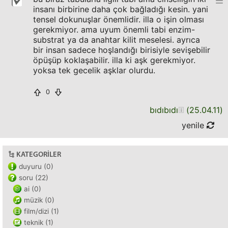
insanı birbirine daha çok bağladığı kesin. yani
tensel dokunuşlar önemlidir. illa o işin olması
gerekmiyor. ama uyum önemli tabi enzim-
substrat ya da anahtar kilit meselesi. ayrıca
bir insan sadece hoşlandığı birisiyle sevişebilir
öpüşüp koklaşabilir. illa ki aşk gerekmiyor.
yoksa tek gecelik aşklar olurdu.
0
bıdıbıdı
(
25.04.11
)
yenile
KATEGORILER
duyuru (0)
soru (22)
ai (0)
müzik (0)
film/dizi (1)
teknik (1)