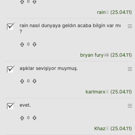
0
rain
(
25.04.11
)
rain nasıl dunyaya geldın acaba bilgin var mı
?
0
bryan fury
(
25.04.11
)
aşıklar sevişiyor muymuş.
0
karlmarx
(
25.04.11
)
evet.
0
Khaz
(
25.04.11
)