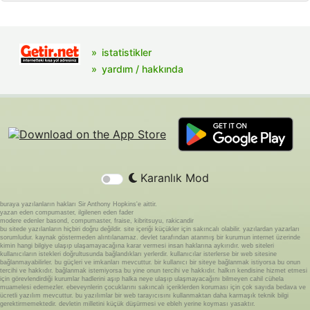
istatistikler
yardım / hakkında
Karanlık Mod
buraya yazılanların hakları Sir Anthony Hopkins'e aittir.
yazan eden compumaster, ilgilenen eden fader
modere edenler basond, compumaster, fraise, kibritsuyu, rakicandir
bu sitede yazılanların hiçbiri doğru değildir. site içeriği küçükler için sakıncalı olabilir. yazılardan yazarları
sorumludur. kaynak göstermeden alıntılanamaz. devlet tarafından atanmış bir kurumun internet üzerinde
kimin hangi bilgiye ulaşıp ulaşamayacağına karar vermesi insan haklarına aykırıdır. web siteleri
kullanıcıların istekleri doğrultusunda bağlandıkları yerlerdir. kullanıcılar isterlerse bir web sitesine
bağlanmayabilirler. bu güçleri ve imkanları mevcuttur. bir kullanıcı bir siteye bağlanmak istiyorsa bu onun
tercihi ve hakkıdır. bağlanmak istemiyorsa bu yine onun tercihi ve hakkıdır. halkın kendisine hizmet etmesi
için görevlendirdiği kurumlar hadlerini aşıp halka neye ulaşıp ulaşmayacağını bilmeyen cahil cühela
muamelesi edemezler. ebeveynlerin çocuklarını sakıncalı içeriklerden koruması için çok sayıda bedava ve
ücretli yazılım mevcuttur. bu yazılımlar bir web tarayıcısını kullanmaktan daha karmaşık teknik bilgi
gerektirmemektedir. devletin milletini küçük düşürmesi ve ebleh yerine koyması yasaktır.