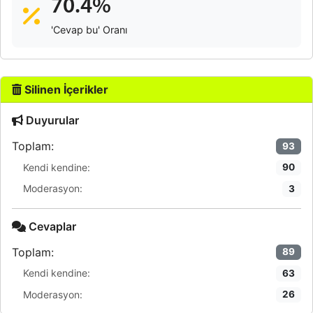
70.4%
'Cevap bu' Oranı
Silinen İçerikler
Duyurular
Toplam:
93
Kendi kendine:
90
Moderasyon:
3
Cevaplar
Toplam:
89
Kendi kendine:
63
Moderasyon:
26