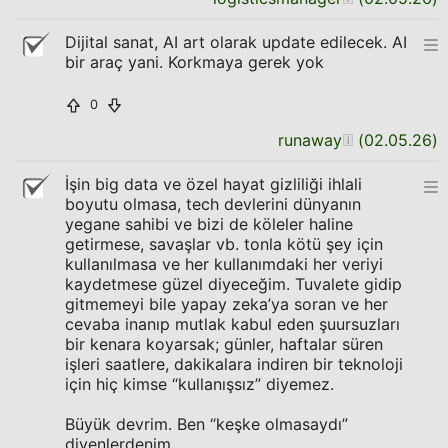
Dijital sanat, AI art olarak update edilecek. AI
bir araç yani. Korkmaya gerek yok
0
runaway
(
02.05.26
)
İşin big data ve özel hayat gizliliği ihlali
boyutu olmasa, tech devlerini dünyanın
yegane sahibi ve bizi de köleler haline
getirmese, savaşlar vb. tonla kötü şey için
kullanılmasa ve her kullanımdaki her veriyi
kaydetmese güzel diyeceğim. Tuvalete gidip
gitmemeyi bile yapay zeka’ya soran ve her
cevaba inanıp mutlak kabul eden şuursuzları
bir kenara koyarsak; günler, haftalar süren
işleri saatlere, dakikalara indiren bir teknoloji
için hiç kimse “kullanışsız” diyemez.
Büyük devrim. Ben “keşke olmasaydı”
diyenlerdenim.