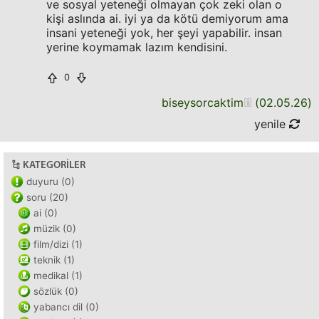
ve sosyal yeteneği olmayan çok zeki olan o
kişi aslında ai. iyi ya da kötü demiyorum ama
insani yeteneği yok, her şeyi yapabilir. insan
yerine koymamak lazım kendisini.
0
biseysorcaktim
(
02.05.26
)
yenile
KATEGORILER
duyuru (0)
soru (20)
ai (0)
müzik (0)
film/dizi (1)
teknik (1)
medikal (1)
sözlük (0)
yabancı dil (0)