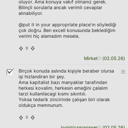
oluyor. Ama konuya vakıf olmanız gerek.
Bilinçli sorularla ancak verimli cevaplar
alınabiliyor.
@put it in your appropriate place'ın söylediği
çok doğru. Ben excell konusunda beklediğim
verimi hiç alamadım mesela.
0
Mirket
(
02.05.26
)
Birçok konuda aslında kişiyle beraber olursa
işi hizlandiran bir şey.
Ama kapitalist bazı manyaklar tarafından
herkesi kovalim, herkesin emeğini çalalım
tarzi kullanilacagi kısmı sıkıntılı.
Yoksa tedarik zincirinde çalışan biri olarak
oldukça memnunum.
0
logisticsmanager
(
02.05.26
)