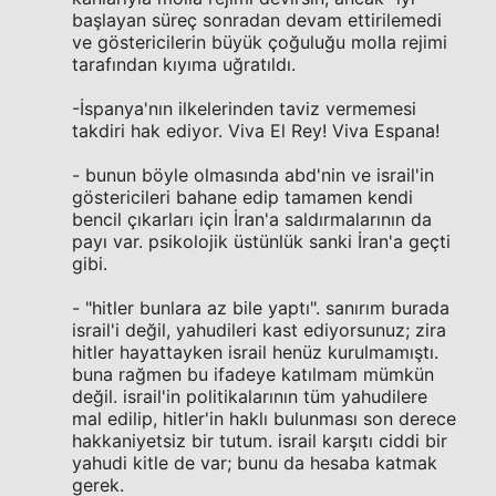
başlayan süreç sonradan devam ettirilemedi
ve göstericilerin büyük çoğuluğu molla rejimi
tarafından kıyıma uğratıldı.
-İspanya'nın ilkelerinden taviz vermemesi
takdiri hak ediyor. Viva El Rey! Viva Espana!
- bunun böyle olmasında abd'nin ve israil'in
göstericileri bahane edip tamamen kendi
bencil çıkarları için İran'a saldırmalarının da
payı var. psikolojik üstünlük sanki İran'a geçti
gibi.
- "hitler bunlara az bile yaptı". sanırım burada
israil'i değil, yahudileri kast ediyorsunuz; zira
hitler hayattayken israil henüz kurulmamıştı.
buna rağmen bu ifadeye katılmam mümkün
değil. israil'in politikalarının tüm yahudilere
mal edilip, hitler'in haklı bulunması son derece
hakkaniyetsiz bir tutum. israil karşıtı ciddi bir
yahudi kitle de var; bunu da hesaba katmak
gerek.