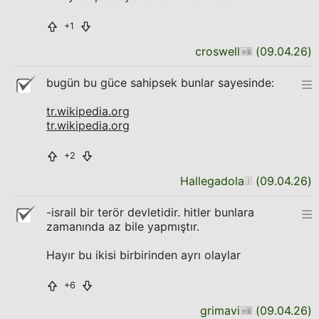
+1
croswell
(
09.04.26
)
bugün bu güce sahipsek bunlar sayesinde:
tr.wikipedia.org
tr.wikipedia.org
+2
Hallegadola
(
09.04.26
)
-israil bir terör devletidir. hitler bunlara
zamanında az bile yapmıştır.
Hayır bu ikisi birbirinden ayrı olaylar
+6
grimavi
(
09.04.26
)