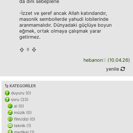
da dini sebeplerle
-İzzet ve şeref ancak Allah katındandır,
masonik sembollerde yahudi lobilerinde
aranmamalıdır. Dünyadaki güçlüye boyun
eğmek, ortak olmaya çalışmak yarar
getirmez.
0
hebanon
(
10.04.26
)
yenile
KATEGORILER
duyuru (0)
soru (23)
ai (0)
müzik (0)
film/dizi (0)
teknik (1)
medikal (1)