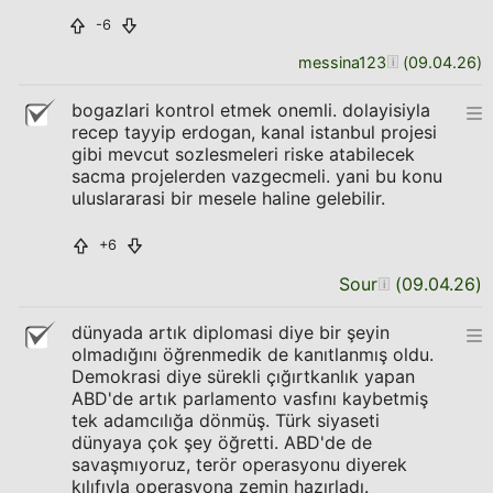
-6
messina123
(
09.04.26
)
bogazlari kontrol etmek onemli. dolayisiyla
recep tayyip erdogan, kanal istanbul projesi
gibi mevcut sozlesmeleri riske atabilecek
sacma projelerden vazgecmeli. yani bu konu
uluslararasi bir mesele haline gelebilir.
+6
Sour
(
09.04.26
)
dünyada artık diplomasi diye bir şeyin
olmadığını öğrenmedik de kanıtlanmış oldu.
Demokrasi diye sürekli çığırtkanlık yapan
ABD'de artık parlamento vasfını kaybetmiş
tek adamcılığa dönmüş. Türk siyaseti
dünyaya çok şey öğretti. ABD'de de
savaşmıyoruz, terör operasyonu diyerek
kılıfıyla operasyona zemin hazırladı.