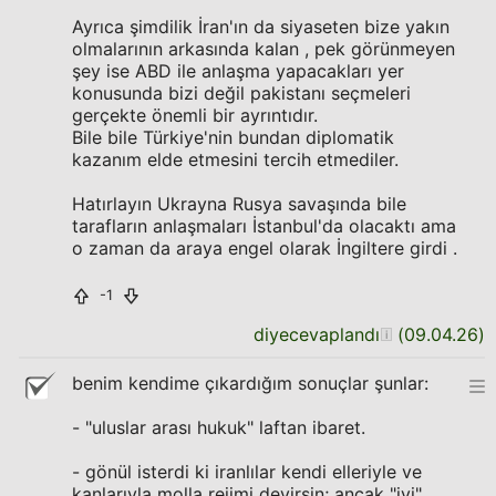
Ayrıca şimdilik İran'ın da siyaseten bize yakın
olmalarının arkasında kalan , pek görünmeyen
şey ise ABD ile anlaşma yapacakları yer
konusunda bizi değil pakistanı seçmeleri
gerçekte önemli bir ayrıntıdır.
Bile bile Türkiye'nin bundan diplomatik
kazanım elde etmesini tercih etmediler.
Hatırlayın Ukrayna Rusya savaşında bile
tarafların anlaşmaları İstanbul'da olacaktı ama
o zaman da araya engel olarak İngiltere girdi .
-1
diyecevaplandı
(
09.04.26
)
benim kendime çıkardığım sonuçlar şunlar:
- "uluslar arası hukuk" laftan ibaret.
- gönül isterdi ki iranlılar kendi elleriyle ve
kanlarıyla molla rejimi devirsin; ancak "iyi"