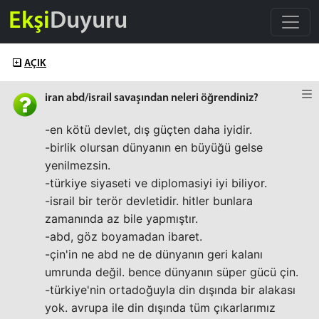
Ekşi
Duyuru
AÇIK
iran abd/israil savaşından neleri öğrendiniz?
-en kötü devlet, dış güçten daha iyidir.
-birlik olursan dünyanın en büyüğü gelse
yenilmezsin.
-türkiye siyaseti ve diplomasiyi iyi biliyor.
-israil bir terör devletidir. hitler bunlara
zamanında az bile yapmıştır.
-abd, göz boyamadan ibaret.
-çin'in ne abd ne de dünyanın geri kalanı
umrunda değil. bence dünyanın süper gücü çin.
-türkiye'nin ortadoğuyla din dışında bir alakası
yok. avrupa ile din dışında tüm çıkarlarımız