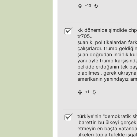
-13
kk dönemide şimdide chpn
tr705..
şuan ki politikalardan far
çalışırlardı. trump geldiğ
şuan doğrudan incirlik kull
yani öyle trump karşısınd
belkide erdoğanın tek baş
olabilmesi. gerek ukrayn
amerikanın yanındayız ama
+1
türkiye'nin "demokratik si
ibarettir. bu ülkeyi gerçe
etmeyin en başta vatandaş
ülkeleri topla tüfekle iş