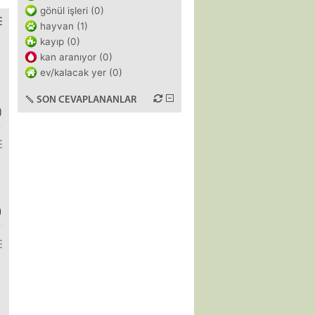
gönül işleri (0)
hayvan (1)
kayıp (0)
kan aranıyor (0)
ev/kalacak yer (0)
SON CEVAPLANANLAR
)
)