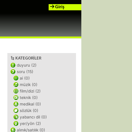
Giriş
KATEGORILER
duyuru (2)
soru (15)
ai (0)
müzik (0)
film/dizi (2)
teknik (0)
medikal (0)
sözlük (0)
yabancı dil (0)
yer/yön (2)
alınık/satılık (0)