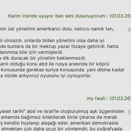
Karim iceride uyuyor ben seni dusunuyorum
(
01.03.26
in üst yönetimi amerikancı dolu. natocu namık tan,
klı olmazdı. onlarda biden yönetimi olsa daha iyi
inde bunlara da bir mektup yazar hizaya getirirdi. hatta
anımına bile izin vermişlerdi.
a dik duracak bir yönetim beklenmezdi.
arılı olduğu konu abd ile rusya arasında bir köprü
a konusunda gerekse suriye konusunda. yani dibine kadar
 sizide anlıyoruz oyununu iyi oynuyorlar.
my fault
(
01.03.26
yaset tarihi" abd ve israil'le oluşturulmuş aşk üçgeninden
k anlamda bağımsız kılabilecek birisi çıkarsa da merak
 kendisi huylanıp alaşağı eder. amerikan demokrasisi
gal etmekten çok daha ucuz bir yöntemdir, bu coğrafyada