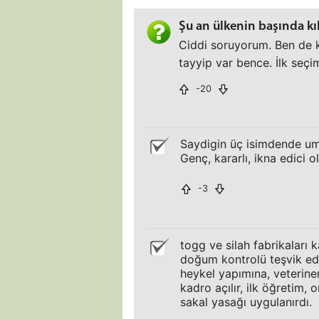
Şu an ülkenin başında kı
Ciddi soruyorum. Ben de kı
tayyip var bence. İlk seçi
-20
Saydigin üç isimdende um
Genç, kararlı, ikna edici 
-3
togg ve silah fabrikaları ka
doğum kontrolü teşvik edi
heykel yapımına, veteriner k
kadro açılır, ilk öğretim,
sakal yasağı uygulanırdı.