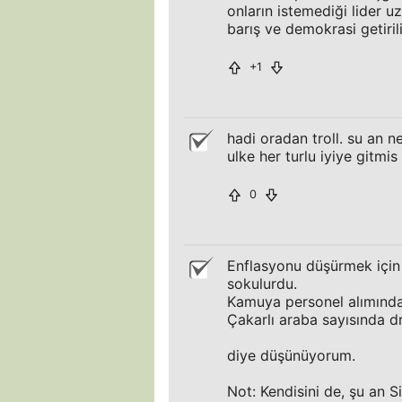
onların istemediği lider u
barış ve demokrasi getiri
+1
hadi oradan troll. su an n
ulke her turlu iyiye gitmis
0
Enflasyonu düşürmek için 
sokulurdu.
Kamuya personel alımında 
Çakarlı araba sayısında d
diye düşünüyorum.
Not: Kendisini de, şu an S