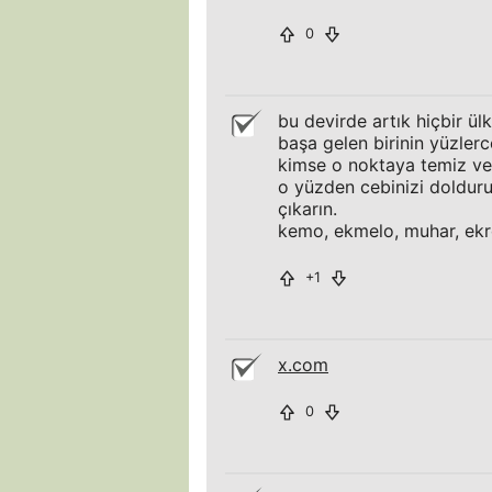
0
bu devirde artık hiçbir ül
başa gelen birinin yüzlerc
kimse o noktaya temiz ve
o yüzden cebinizi dolduru
çıkarın.
kemo, ekmelo, muhar, ekro
+1
x.com
0