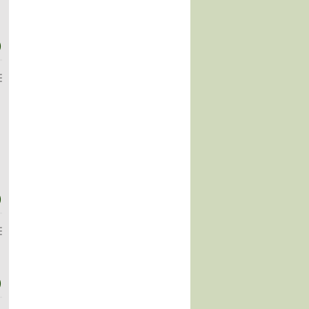
)
)
)