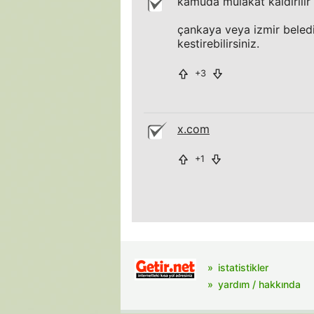
kamuda mülakat kaldırılır 
çankaya veya izmir beledi
kestirebilirsiniz.
+3
x.com
+1
istatistikler
yardım / hakkında