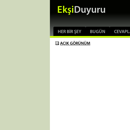
Ekşi
Duyuru
HER BIR ŞEY
BUGÜN
CEVAPL
AÇIK
GÖRÜNÜM