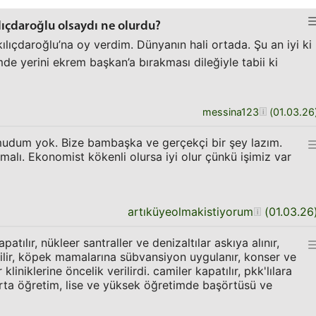
lıçdaroğlu olsaydı ne olurdu?
lıçdaroğlu’na oy verdim. Dünyanın hali ortada. Şu an iyi ki
mde yerini ekrem başkan’a bırakması dileğiyle tabii ki
messina123
(
01.03.26
udum yok. Bize bambaşka ve gerçekçi bir şey lazım.
olmalı. Ekonomist kökenli olursa iyi olur çünkü işimiz var
artıküyeolmakistiyorum
(
01.03.26
patılır, nükleer santraller ve denizaltılar askıya alınır,
lir, köpek mamalarına sübvansiyon uygulanır, konser ve
liniklerine öncelik verilirdi. camiler kapatılır, pkk'lılara
 orta öğretim, lise ve yüksek öğretimde başörtüsü ve