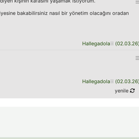
diyen kişinin kafasını yaşamak istiyorum.
yesine bakabilirsiniz nasıl bir yönetim olacağını oradan
Hallegadola
(
02.03.26
Hallegadola
(
02.03.26
yenile