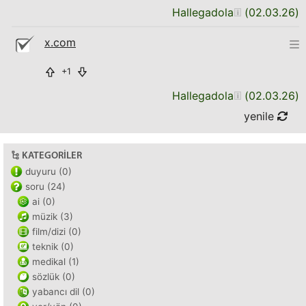
Hallegadola
(
02.03.26
)
x.com
+1
Hallegadola
(
02.03.26
)
yenile
KATEGORILER
duyuru (0)
soru (24)
ai (0)
müzik (3)
film/dizi (0)
teknik (0)
medikal (1)
sözlük (0)
yabancı dil (0)