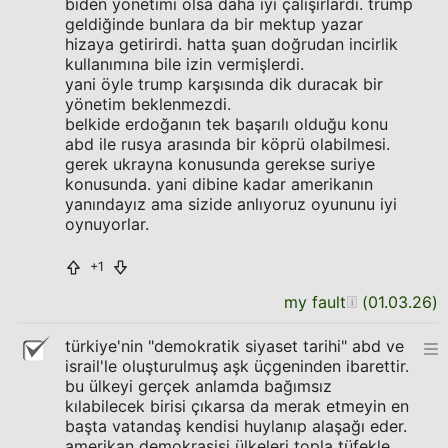
biden yönetimi olsa daha iyi çalışırlardı. trump
geldiğinde bunlara da bir mektup yazar
hizaya getirirdi. hatta şuan doğrudan incirlik
kullanımına bile izin vermişlerdi.
yani öyle trump karşısında dik duracak bir
yönetim beklenmezdi.
belkide erdoğanın tek başarılı olduğu konu
abd ile rusya arasında bir köprü olabilmesi.
gerek ukrayna konusunda gerekse suriye
konusunda. yani dibine kadar amerikanın
yanındayız ama sizide anlıyoruz oyununu iyi
oynuyorlar.
+1
my fault
(
01.03.26
)
türkiye'nin "demokratik siyaset tarihi" abd ve
israil'le oluşturulmuş aşk üçgeninden ibarettir.
bu ülkeyi gerçek anlamda bağımsız
kılabilecek birisi çıkarsa da merak etmeyin en
başta vatandaş kendisi huylanıp alaşağı eder.
amerikan demokrasisi ülkeleri topla tüfekle