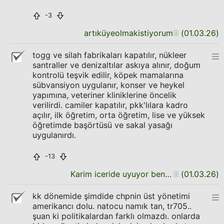
-3
artıküyeolmakistiyorum
(
01.03.26
)
togg ve silah fabrikaları kapatılır, nükleer
santraller ve denizaltılar askıya alınır, doğum
kontrolü teşvik edilir, köpek mamalarına
sübvansiyon uygulanır, konser ve heykel
yapımına, veteriner kliniklerine öncelik
verilirdi. camiler kapatılır, pkk'lılara kadro
açılır, ilk öğretim, orta öğretim, lise ve yüksek
öğretimde başörtüsü ve sakal yasağı
uygulanırdı.
-13
Karim iceride uyuyor ben seni dusunuyorum
(
01.03.26
)
kk dönemide şimdide chpnin üst yönetimi
amerikancı dolu. natocu namık tan, tr705..
şuan ki politikalardan farklı olmazdı. onlarda