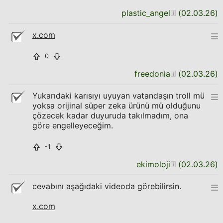
plastic_angel
(
02.03.26
)
x.com
0
freedonia
(
02.03.26
)
Yukarıdaki karısıyı uyuyan vatandaşın troll mü
yoksa orijinal süper zeka ürünü mü olduğunu
çözecek kadar duyuruda takılmadım, ona
göre engelleyeceğim.
-1
ekimoloji
(
02.03.26
)
cevabını aşağıdaki videoda görebilirsin.
x.com