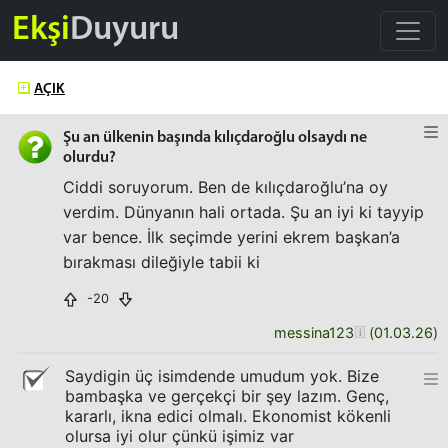
Ekşi
Duyuru
AÇIK
Şu an ülkenin başında kılıçdaroğlu olsaydı ne
olurdu?
Ciddi soruyorum. Ben de kılıçdaroğlu’na oy
verdim. Dünyanın hali ortada. Şu an iyi ki tayyip
var bence. İlk seçimde yerini ekrem başkan’a
bırakması dileğiyle tabii ki
-20
messina123
(
01.03.26
)
Saydigin üç isimdende umudum yok. Bize
bambaşka ve gerçekçi bir şey lazım. Genç,
kararlı, ikna edici olmalı. Ekonomist kökenli
olursa iyi olur çünkü işimiz var