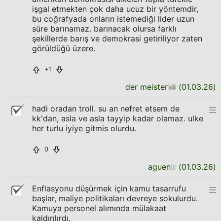
işgal etmekten çok daha ucuz bir yöntemdir,
bu coğrafyada onların istemediği lider uzun
süre barınamaz. barınacak olursa farklı
şekillerde barış ve demokrasi getiriliyor zaten
görüldüğü üzere.
+1
der meister
(
01.03.26
)
hadi oradan troll. su an nefret etsem de
kk'dan, asla ve asla tayyip kadar olamaz. ulke
her turlu iyiye gitmis olurdu.
0
aguen
(
01.03.26
)
Enflasyonu düşürmek için kamu tasarrufu
başlar, maliye politikaları devreye sokulurdu.
Kamuya personel alımında mülakaat
kaldırılırdı.