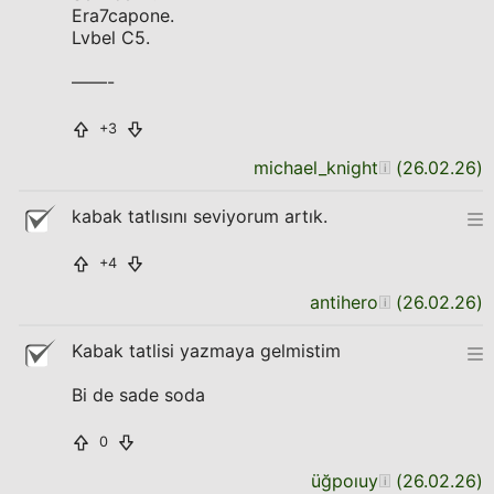
Era7capone.
Lvbel C5.
——-
+3
michael_knight
(
26.02.26
)
kabak tatlısını seviyorum artık.
+4
antihero
(
26.02.26
)
Kabak tatlisi yazmaya gelmistim
Bi de sade soda
0
üğpoıuy
(
26.02.26
)