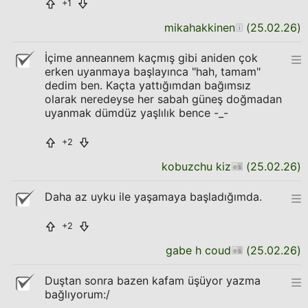
+1
mikahakkinen
(
25.02.26
)
İçime anneannem kaçmış gibi aniden çok
erken uyanmaya başlayınca "hah, tamam"
dedim ben. Kaçta yattığımdan bağımsız
olarak neredeyse her sabah güneş doğmadan
uyanmak dümdüz yaşlılık bence -_-
+2
kobuzchu kiz
(
25.02.26
)
Daha az uyku ile yaşamaya başladığımda.
+2
gabe h coud
(
25.02.26
)
Duştan sonra bazen kafam üşüyor yazma
bağlıyorum:/