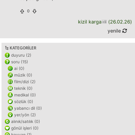
0
kizil karga
(
26.02.26
)
yenile
KATEGORILER
duyuru (2)
soru (15)
ai (0)
müzik (0)
film/dizi (2)
teknik (0)
medikal (0)
sözlük (0)
yabancı dil (0)
yer/yön (2)
alınık/satılık (0)
gönül işleri (0)
hayvan (1)