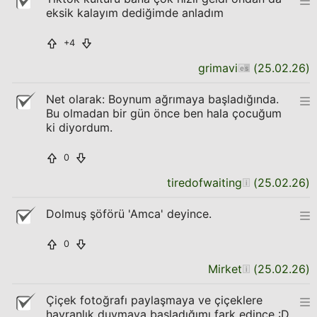
eksik kalayım dediğimde anladım
+4
grimavi
(
25.02.26
)
Net olarak: Boynum ağrımaya başladığında.
Bu olmadan bir gün önce ben hala çocuğum
ki diyordum.
0
tiredofwaiting
(
25.02.26
)
Dolmuş şöförü 'Amca' deyince.
0
Mirket
(
25.02.26
)
Çiçek fotoğrafı paylaşmaya ve çiçeklere
hayranlık duymaya başladığımı fark edince :D