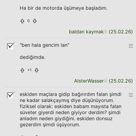
Ha bir de motorda üşümeye başladım.
0
baldan kaymak
(
25.02.26
)
"ben hala gencim lan"
dediğimde.
+1
AlsterWasser
(
25.02.26
)
eskiden maçlara gidip bağırırdım falan şimdi
ne kadar salakçaymış diye düşünüyorum.
fiziksel olarak: eskiden babam mayısta falan
süveter giyerdi neden giyiyor derdim? şimdi
anladım neden giydiğini. eskiden donsuz
gezerdim şimdi üşüyorum.