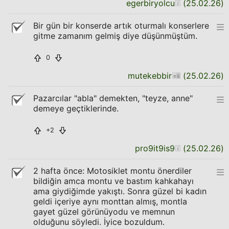
egerbiryolcu
(
25.02.26
)
Bir gün bir konserde artık oturmalı konserlere
gitme zamanım gelmiş diye düşünmüştüm.
0
mutekebbir
(
25.02.26
)
Pazarcılar "abla" demekten, "teyze, anne"
demeye geçtiklerinde.
+2
pro9it9is9
(
25.02.26
)
2 hafta önce: Motosiklet montu önerdiler
bildiğin amca montu ve bastım kahkahayı
ama giydiğimde yakıştı. Sonra güzel bi kadın
geldi içeriye aynı monttan almış, montla
gayet güzel görünüyodu ve memnun
olduğunu söyledi. İyice bozuldum.