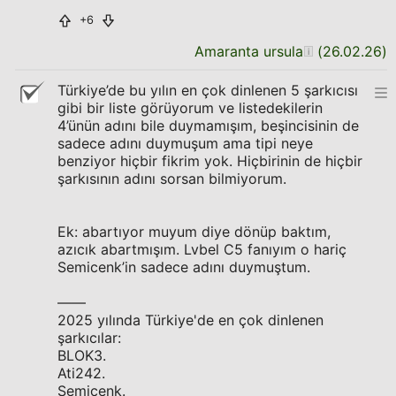
+6
Amaranta ursula
(
26.02.26
)
Türkiye’de bu yılın en çok dinlenen 5 şarkıcısı
gibi bir liste görüyorum ve listedekilerin
4’ünün adını bile duymamışım, beşincisinin de
sadece adını duymuşum ama tipi neye
benziyor hiçbir fikrim yok. Hiçbirinin de hiçbir
şarkısının adını sorsan bilmiyorum.
Ek: abartıyor muyum diye dönüp baktım,
azıcık abartmışım. Lvbel C5 fanıyım o hariç
Semicenk’in sadece adını duymuştum.
——
2025 yılında Türkiye'de en çok dinlenen
şarkıcılar:
BLOK3.
Ati242.
Semicenk.