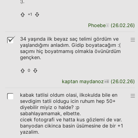
:).
+1
Phoebe
(
26.02.26
)
34 yaşında ilk beyaz saç telimi gördüm ve
yaşlandığımı anladım. Gidip boyatacağım :(
saçımı hiç boyatmamış olmakla övünürdüm
gençken.
0
kaptan maydanoz
(
26.02.26
)
kabak tatlisi oldum olasi, ilkokulda bile en
sevdigim tatli oldugu icin ruhum hep 50+
diyebilir miyiz o halde? :p
sabahlayamamak, elbette.
cicek fotografi ve hatta kus gözlemi de var.
banyodan cikinca basin üsümesine de bir +1
yazalim.