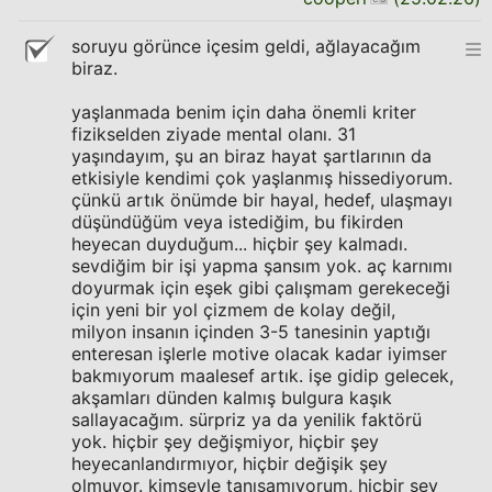
soruyu görünce içesim geldi, ağlayacağım
biraz.
yaşlanmada benim için daha önemli kriter
fizikselden ziyade mental olanı. 31
yaşındayım, şu an biraz hayat şartlarının da
etkisiyle kendimi çok yaşlanmış hissediyorum.
çünkü artık önümde bir hayal, hedef, ulaşmayı
düşündüğüm veya istediğim, bu fikirden
heyecan duyduğum... hiçbir şey kalmadı.
sevdiğim bir işi yapma şansım yok. aç karnımı
doyurmak için eşek gibi çalışmam gerekeceği
için yeni bir yol çizmem de kolay değil,
milyon insanın içinden 3-5 tanesinin yaptığı
enteresan işlerle motive olacak kadar iyimser
bakmıyorum maalesef artık. işe gidip gelecek,
akşamları dünden kalmış bulgura kaşık
sallayacağım. sürpriz ya da yenilik faktörü
yok. hiçbir şey değişmiyor, hiçbir şey
heyecanlandırmıyor, hiçbir değişik şey
olmuyor. kimseyle tanışamıyorum, hiçbir şey