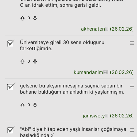
O an idrak ettim, sonra gerisi geldi.
0
akhenaten
(
26.02.26
)
Üniversiteye gireli 30 sene olduğunu
farkettiğimde.
0
kumandanim
(
26.02.26
)
gelsene bu akşam mesajına saçma sapan bir
bahane bulduğum an anladım ki yaşlanmışım.
0
jamswety
(
26.02.26
)
"Abi" diye hitap eden yaşlı insanlar çoğalmaya
başladığında :(