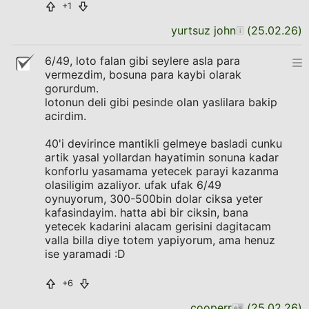
+1
yurtsuz john
(
25.02.26
)
6/49, loto falan gibi seylere asla para
vermezdim, bosuna para kaybi olarak
gorurdum.
lotonun deli gibi pesinde olan yaslilara bakip
acirdim.
40'i devirince mantikli gelmeye basladi cunku
artik yasal yollardan hayatimin sonuna kadar
konforlu yasamama yetecek parayi kazanma
olasiligim azaliyor. ufak ufak 6/49
oynuyorum, 300-500bin dolar ciksa yeter
kafasindayim. hatta abi bir ciksin, bana
yetecek kadarini alacam gerisini dagitacam
valla billa diye totem yapiyorum, ama henuz
ise yaramadi :D
+6
cooperr
(
25.02.26
)