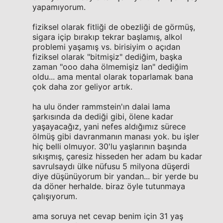
yapamıyorum.
fiziksel olarak fitliği de obezliği de görmüş,
sigara içip bırakıp tekrar başlamış, alkol
problemi yaşamış vs. birisiyim o açıdan
fiziksel olarak "bitmişiz" dediğim, başka
zaman "ooo daha ölmemişiz lan" dediğim
oldu... ama mental olarak toparlamak bana
çok daha zor geliyor artık.
ha ulu önder rammstein'ın dalai lama
şarkısında da dediği gibi, ölene kadar
yaşayacağız, yani nefes aldığımız sürece
ölmüş gibi davranmanın manası yok. bu işler
hiç belli olmuyor. 30'lu yaşlarının başında
sıkışmış, çaresiz hisseden her adam bu kadar
savrulsaydı ülke nüfusu 5 milyona düşerdi
diye düşünüyorum bir yandan... bir yerde bu
da döner herhalde. biraz öyle tutunmaya
çalışıyorum.
ama soruya net cevap benim için 31 yaş