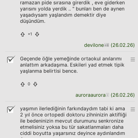
ramazan pide sırasına girerdik , eve giderken
yarısını yolda yerdik .. " bunları ben de aynen
yaşadıysam yaşlandım demektir diye
düşündüm.
+1
devilone
(
26.02.26
)
Geçende öğle yemeğinde ortaokul anılarımı
anlattım arkadaşıma. Eskileri yad etmek tipik
yaşlanma belirtisi bence.
0
auroraaurora
(
26.02.26
)
yaşımın ilerlediğinin farkındaydım tabi ki ama
2 yıl önce ortopedi doktoru zihninizin aktifliği
ile bedeninizin mevcut durumunu senkronize
etmelisiniz yoksa bu tür sakatlanmaları daha
ciddi boyutta yaşarsınız deyince aydınlandım