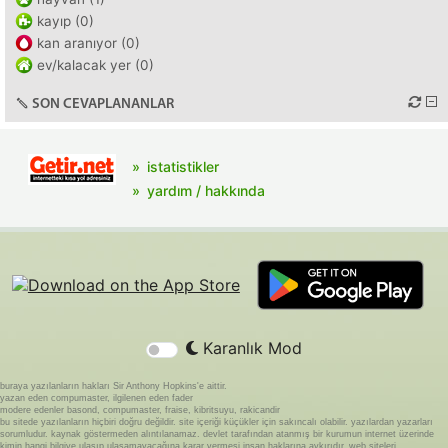
kayıp (0)
kan aranıyor (0)
ev/kalacak yer (0)
SON CEVAPLANANLAR
istatistikler
yardım / hakkında
Karanlık Mod
buraya yazılanların hakları Sir Anthony Hopkins'e aittir.
yazan eden compumaster, ilgilenen eden fader
modere edenler basond, compumaster, fraise, kibritsuyu, rakicandir
bu sitede yazılanların hiçbiri doğru değildir. site içeriği küçükler için sakıncalı olabilir. yazılardan yazarları
sorumludur. kaynak göstermeden alıntılanamaz. devlet tarafından atanmış bir kurumun internet üzerinde
kimin hangi bilgiye ulaşıp ulaşamayacağına karar vermesi insan haklarına aykırıdır. web siteleri