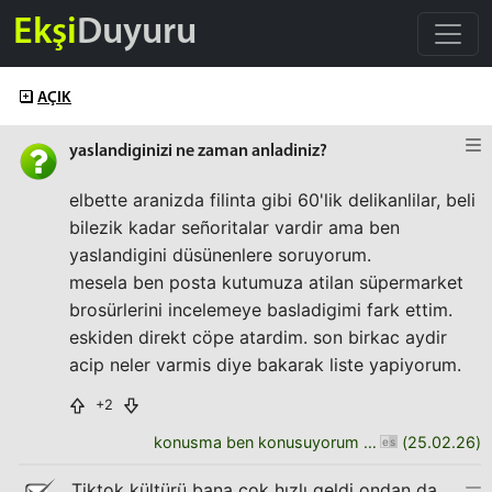
Ekşi
Duyuru
AÇIK
yaslandiginizi ne zaman anladiniz?
elbette aranizda filinta gibi 60'lik delikanlilar, beli
bilezik kadar señoritalar vardir ama ben
yaslandigini düsünenlere soruyorum.
mesela ben posta kutumuza atilan süpermarket
brosürlerini incelemeye basladigimi fark ettim.
eskiden direkt cöpe atardim. son birkac aydir
acip neler varmis diye bakarak liste yapiyorum.
+2
konusma ben konusuyorum daha bitirmedim
(
25.02.26
)
Tiktok kültürü bana çok hızlı geldi ondan da