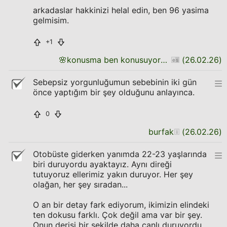
arkadaslar hakkinizi helal edin, ben 96 yasima
gelmisim.
+1
🌸
konusma ben konusuyorum daha bitirmedim
(
26.02.26
)
Sebepsiz yorgunluğumun sebebinin iki gün
önce yaptığım bir şey olduğunu anlayınca.
0
burfak
(
26.02.26
)
Otobüste giderken yanımda 22-23 yaşlarında
biri duruyordu ayaktayız. Aynı direği
tutuyoruz ellerimiz yakın duruyor. Her şey
olağan, her şey sıradan...
O an bir detay fark ediyorum, ikimizin elindeki
ten dokusu farklı. Çok değil ama var bir şey.
Onun derisi bir şekilde daha canlı duruyordu.