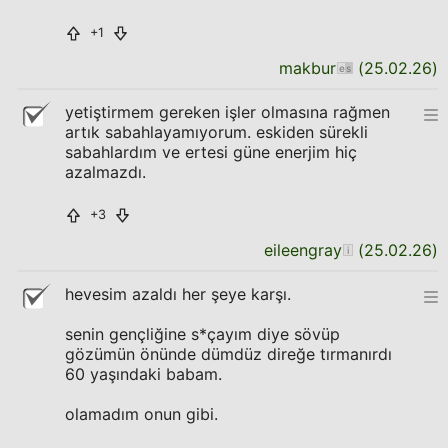
+1
makbur
(
25.02.26
)
yetiştirmem gereken işler olmasına rağmen
artık sabahlayamıyorum. eskiden sürekli
sabahlardım ve ertesi güne enerjim hiç
azalmazdı.
+3
eileengray
(
25.02.26
)
hevesim azaldı her şeye karşı.
senin gençliğine s*çayım diye sövüp
gözümün önünde dümdüz direğe tırmanırdı
60 yaşındaki babam.
olamadım onun gibi.