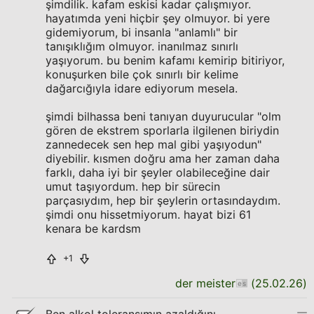
şimdilik. kafam eskisi kadar çalışmıyor.
hayatımda yeni hiçbir şey olmuyor. bi yere
gidemiyorum, bi insanla "anlamlı" bir
tanışıklığım olmuyor. inanılmaz sınırlı
yaşıyorum. bu benim kafamı kemirip bitiriyor,
konuşurken bile çok sınırlı bir kelime
dağarcığıyla idare ediyorum mesela.
şimdi bilhassa beni tanıyan duyurucular "olm
gören de ekstrem sporlarla ilgilenen biriydin
zannedecek sen hep mal gibi yaşıyodun"
diyebilir. kısmen doğru ama her zaman daha
farklı, daha iyi bir şeyler olabileceğine dair
umut taşıyordum. hep bir sürecin
parçasıydım, hep bir şeylerin ortasındaydım.
şimdi onu hissetmiyorum. hayat bizi 61
kenara be kardsm
+1
der meister
(
25.02.26
)