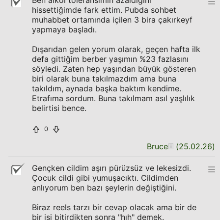
Ben alkol toleransımın azaldığını
hissettiğimde fark ettim. Pubda sohbet
muhabbet ortamında içilen 3 bira çakırkeyf
yapmaya başladı.
Dışarıdan gelen yorum olarak, geçen hafta ilk
defa gittiğim berber yaşımın %23 fazlasını
söyledi. Zaten hep yaşından büyük gösteren
biri olarak buna takılmazdım ama buna
takıldım, aynada başka baktım kendime.
Etrafıma sordum. Buna takılmam asıl yaşlılık
belirtisi bence.
0
Bruce
(
25.02.26
)
Gençken cildim aşırı pürüzsüz ve lekesizdi.
Çocuk cildi gibi yumuşacıktı. Cildimden
anlıyorum ben bazı şeylerin değiştiğini.
Biraz reels tarzı bir cevap olacak ama bir de
bir işi bitirdikten sonra "hıh" demek.