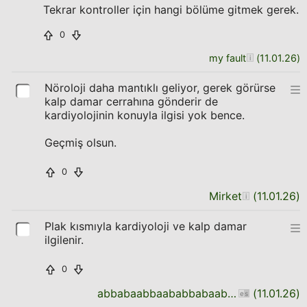
Tekrar kontroller için hangi bölüme gitmek gerek.
0
my fault
(
11.01.26
)
Nöroloji daha mantıklı geliyor, gerek görürse
kalp damar cerrahına gönderir de
kardiyolojinin konuyla ilgisi yok bence.
Geçmiş olsun.
0
Mirket
(
11.01.26
)
Plak kısmıyla kardiyoloji ve kalp damar
ilgilenir.
0
abbabaabbaababbabaababbaabbabaab
(
11.01.26
)