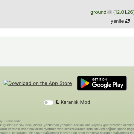
ground
(
12.01.26
yenile
Karanlık Mod
r.
yu, rakicandir
riği küçükler için sakıncalı olabilir. yazılardan yazarları sorumludur. kaynak göstermeden alınt
ar vermesi insan haklarına aykırıdır. web siteleri kullanıcıların istekleri doğrultusunda bağland
vcuttur. bir kullanıcı bir siteye bağlanmak istiyorsa bu onun tercihi ve hakkıdır. bağlanmak is