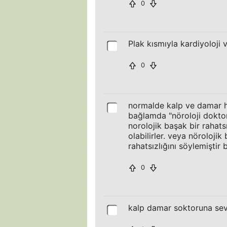
0
Plak kısmıyla kardiyoloji v
0
normalde kalp ve damar has
bağlamda "nöroloji doktoru
norolojik başak bir rahatsı
olabilirler. veya nöroloji
rahatsızlığını söylemiştir 
0
kalp damar soktoruna sev