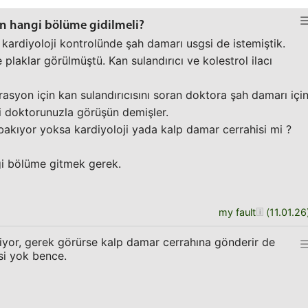
in hangi bölüme gidilmeli?
kardiyoloji kontrolünde şah damarı usgsi de istemiştik.
laklar görülmüştü. Kan sulandırıcı ve kolestrol ilacı
asyon için kan sulandırıcısını soran doktora şah damarı içi
ji doktorunuzla görüşün demişler.
bakıyor yoksa kardiyoloji yada kalp damar cerrahisi mi ?
ngi bölüme gitmek gerek.
my fault
(
11.01.26
liyor, gerek görürse kalp damar cerrahına gönderir de
isi yok bence.