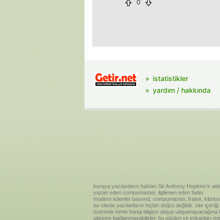
0
istatistikler
yardım / hakkında
buraya yazılanların hakları Sir Anthony Hopkins'e aitti
yazan eden compumaster, ilgilenen eden fader
modere edenler basond, compumaster, fraise, kibritsu
bu sitede yazılanların hiçbiri doğru değildir. site içe
üzerinde kimin hangi bilgiye ulaşıp ulaşamayacağına kar
sitesine bağlanmayabilirler. bu güçleri ve imkanları me