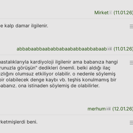
Mirket
(
11.01.26
e kalp damar ilgilenir.
abbabaabbaababbabaababbaabbabaab
(
11.01.26
talıklarıyla kardiyoloji ilgilenir ama babanıza hangi
nuzla görüşün" dedikleri önemli. belki aldığı ilaç
zlığını olumsuz etkiliyor olabilir. o nedenle söylemiş
k bir olabilecek denge kaybı vb. teşhis konulmamış bir
babanız. ona istinaden söylemiş de olabilirler.
merhum
(
12.01.26
ketmişlerdi beni.