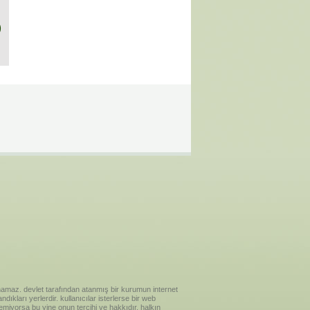
)
ılanamaz. devlet tarafından atanmış bir kurumun internet
ıkları yerlerdir. kullanıcılar isterlerse bir web
temiyorsa bu yine onun tercihi ve hakkıdır. halkın