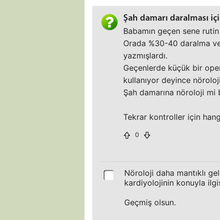
Şah damarı daralması iç
Babamın geçen sene rutin 
Orada %30-40 daralma ve p
yazmışlardı.
Geçenlerde küçük bir oper
kullanıyor deyince nörolo
Şah damarına nöroloji mi 
Tekrar kontroller için ha
0
Nöroloji daha mantıklı ge
kardiyolojinin konuyla ilg
Geçmiş olsun.