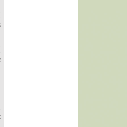
)
)
)