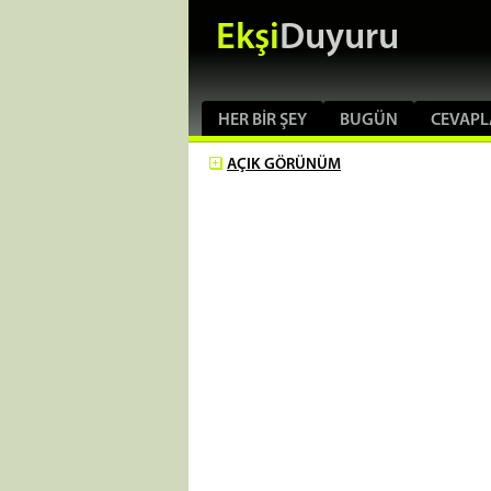
Ekşi
Duyuru
HER BIR ŞEY
BUGÜN
CEVAPL
AÇIK
GÖRÜNÜM