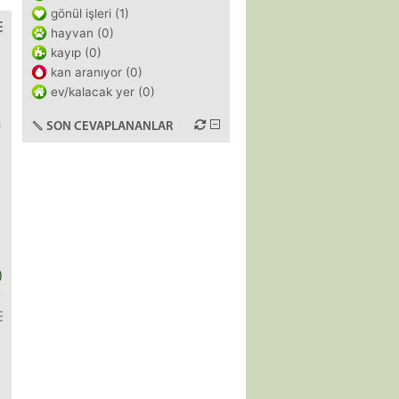
gönül işleri (1)
hayvan (0)
kayıp (0)
kan aranıyor (0)
ev/kalacak yer (0)
n
SON CEVAPLANANLAR
)