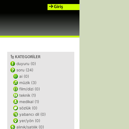
Giriş
KATEGORILER
duyuru (0)
soru (24)
ai (0)
müzik (3)
film/dizi (0)
teknik (1)
medikal (1)
sözlük (0)
yabancı dil (0)
yer/yön (0)
alınık/satılık (0)