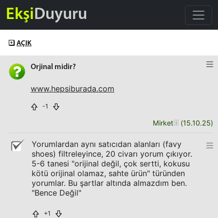
Ekşi
Duyuru
AÇIK
Orjinal midir?
www.hepsiburada.com
-1
Mirket
(
15.10.25
)
Yorumlardan aynı satıcıdan alanları (favy
shoes) filtreleyince, 20 civarı yorum çıkıyor.
5-6 tanesi "orijinal değil, çok sertti, kokusu
kötü orijinal olamaz, sahte ürün" türünden
yorumlar. Bu şartlar altında almazdım ben.
"Bence Değil"
+1