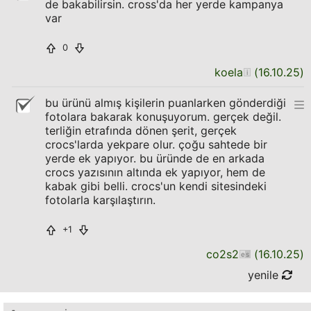
de bakabilirsin. cross'da her yerde kampanya
var
0
koela
(
16.10.25
)
bu ürünü almış kişilerin puanlarken gönderdiği
fotolara bakarak konuşuyorum. gerçek değil.
terliğin etrafında dönen şerit, gerçek
crocs'larda yekpare olur. çoğu sahtede bir
yerde ek yapıyor. bu üründe de en arkada
crocs yazısının altında ek yapıyor, hem de
kabak gibi belli. crocs'un kendi sitesindeki
fotolarla karşılaştırın.
+1
co2s2
(
16.10.25
)
yenile