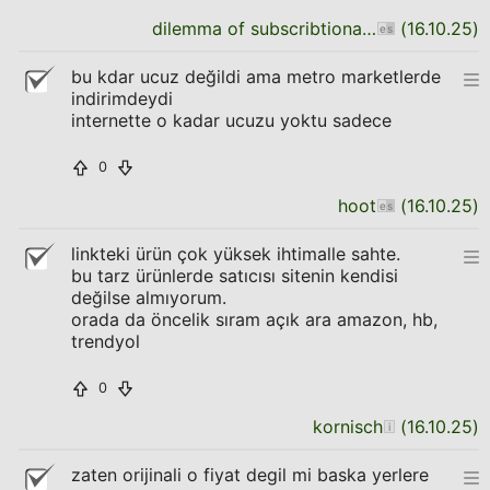
dilemma of subscribtionability
(
16.10.25
)
bu kdar ucuz değildi ama metro marketlerde
indirimdeydi
internette o kadar ucuzu yoktu sadece
0
hoot
(
16.10.25
)
linkteki ürün çok yüksek ihtimalle sahte.
bu tarz ürünlerde satıcısı sitenin kendisi
değilse almıyorum.
orada da öncelik sıram açık ara amazon, hb,
trendyol
0
kornisch
(
16.10.25
)
zaten orijinali o fiyat degil mi baska yerlere