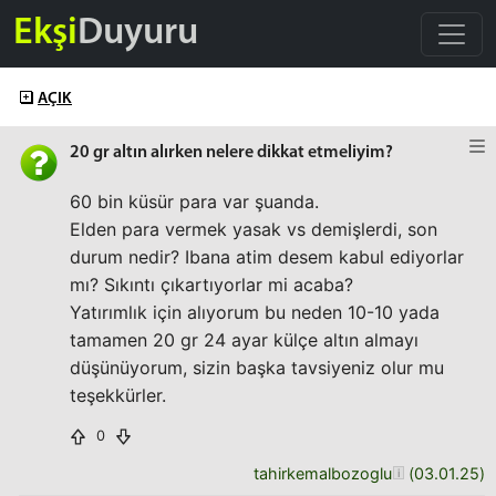
Ekşi
Duyuru
AÇIK
20 gr altın alırken nelere dikkat etmeliyim?
60 bin küsür para var şuanda.
Elden para vermek yasak vs demişlerdi, son
durum nedir? Ibana atim desem kabul ediyorlar
mı? Sıkıntı çıkartıyorlar mi acaba?
Yatırımlık için alıyorum bu neden 10-10 yada
tamamen 20 gr 24 ayar külçe altın almayı
düşünüyorum, sizin başka tavsiyeniz olur mu
teşekkürler.
0
tahirkemalbozoglu
(
03.01.25
)