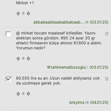
Mirket +1
0
abbabaabbaababbabaababbaabbabaab
(
03.01.25
)
@ mirket hocam maalesef kitlediler. Yazını
aldıktan sonra gördüm. 995 24 ayar 20 gr
ahlatci firmasının külçe altınını 61.600 e aldım.
Yorumun nedir?
0
🌸
tahirkemalbozoglu
(
03.01.25
)
60.555 lira su an. Uzun vadeli aldiysaniz cok
da uzulmeye gerek yok.
0
brkylmz
(
04.01.25
)