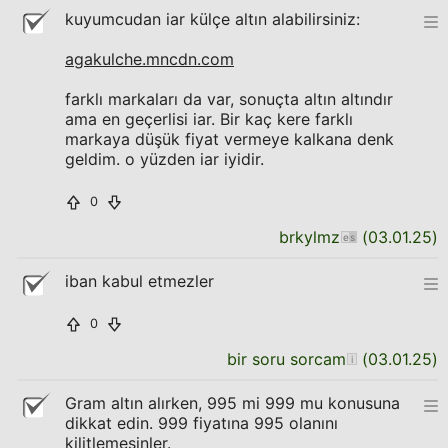
kuyumcudan iar külçe altın alabilirsiniz:
agakulche.mncdn.com
farklı markaları da var, sonuçta altın altındır
ama en geçerlisi iar. Bir kaç kere farklı
markaya düşük fiyat vermeye kalkana denk
geldim. o yüzden iar iyidir.
0
brkylmz
(
03.01.25
)
iban kabul etmezler
0
bir soru sorcam
(
03.01.25
)
Gram altın alırken, 995 mi 999 mu konusuna
dikkat edin. 999 fiyatına 995 olanını
kilitlemesinler.