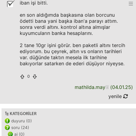
iban işi bitti.
en son aldığımda başkasına olan borcunu
ödetti bana yani başka iban'a parayı attım.
sonra verdi altını. kontrol altına almışlar
kuyumcuların banka hesaplarını.
2 tane 10gr işini görür. ben paketli altını tercih
ediyorum. bu çeyrek, altın vs onların tarihleri
var. düğünde taktın mesela ilk tarihine
bakıyorlar satarken de ederi düşüyor niyeyse.
0
mathilda.may
(
04.01.25
)
yenile
KATEGORILER
duyuru (0)
soru (24)
ai (0)