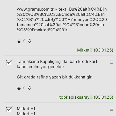
www.grams.com.tr
:~:text=Bu%20alt%C4%B1n
%20t%C3%BCr%C3%BCnde%20alt%C4%B1n
%C4%B1n%20%99,i%C3%A7ermeyen%2C%20
tamamen%20saf%20alt%C4%B1ndan%20olu
%C5%9Fmaktad%C4%B1r.
0
Mirket
(
03.01.25
)
Tam aksine Kapalıçarşı'da iban kredi kartı
kabul edilmiyor genelde
Git orada rafine yazan bir dükkana gir
0
topkapiaksaray
(
03.01.25
)
Mirket +1
Mirket +1