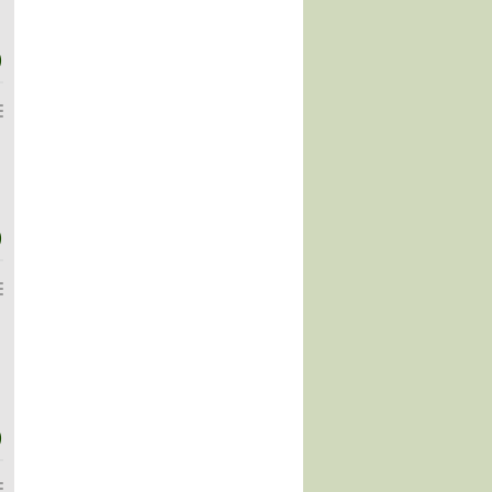
)
)
)