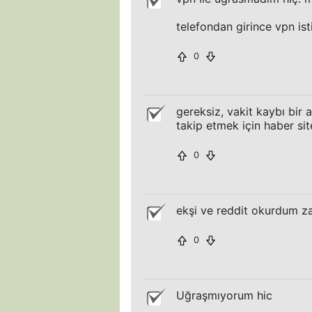
telefondan girince vpn i
0
gereksiz, vakit kaybı bir
takip etmek için haber si
0
ekşi ve reddit okurdum za
0
Uğraşmıyorum hic