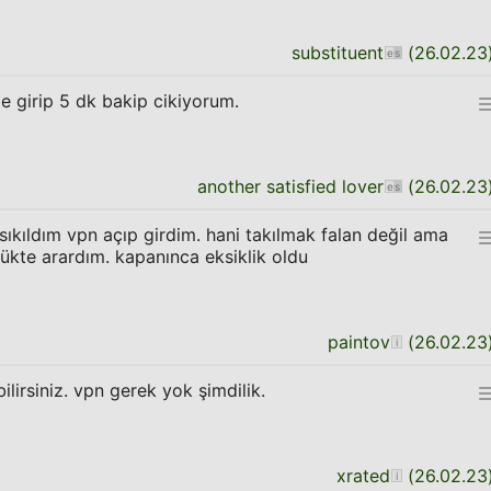
substituent
(
26.02.23
 girip 5 dk bakip cikiyorum.
another satisfied lover
(
26.02.23
sıkıldım vpn açıp girdim. hani takılmak falan değil ama
lükte arardım. kapanınca eksiklik oldu
paintov
(
26.02.23
abilirsiniz. vpn gerek yok şimdilik.
xrated
(
26.02.23