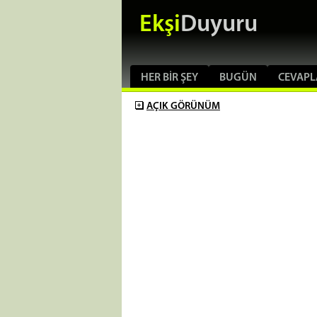
Ekşi
Duyuru
HER BIR ŞEY
BUGÜN
CEVAPL
AÇIK
GÖRÜNÜM