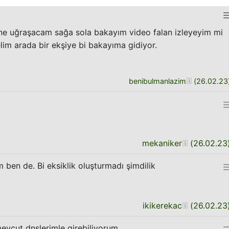
 ne uğraşacam sağa sola bakayım video falan izleyeyim mi
lim arada bir ekşiye bi bakayıma gidiyor.
benibulmanlazim
(
26.02.23
mekaniker
(
26.02.23
en de. Bi eksiklik oluşturmadı şimdilik
ikikerekac
(
26.02.23
evcut dnslerimle girebiliyorum