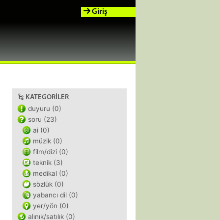
Giriş
KATEGORILER
duyuru (0)
soru (23)
ai (0)
müzik (0)
film/dizi (0)
teknik (3)
medikal (0)
sözlük (0)
yabancı dil (0)
yer/yön (0)
alınık/satılık (0)