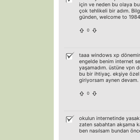
için ve neden bu olaya bu
çok tehlikeli bir adım. Bil
günden, welcome to 198
0
taaa windows xp döneminde
engelde benim internet ser
yaşamadım. üstüne vpn de
bu bir ihtiyaç. ekşiye öze
giriyorsam aynen devam.
0
okulun internetinde yasakl
zaten sabahtan akşama ka
ben nasılsam bundan önce