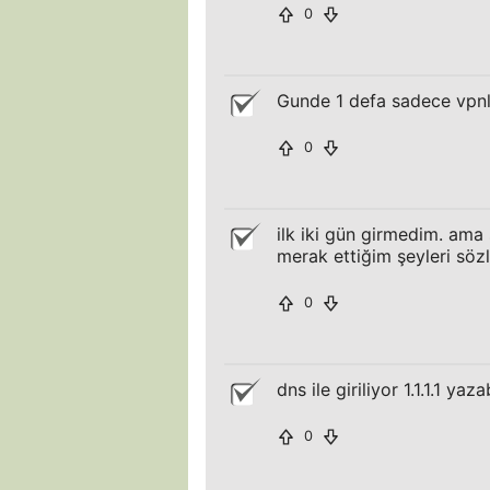
0
Gunde 1 defa sadece vpnle
0
ilk iki gün girmedim. ama 
merak ettiğim şeyleri söz
0
dns ile giriliyor 1.1.1.1 yaz
0