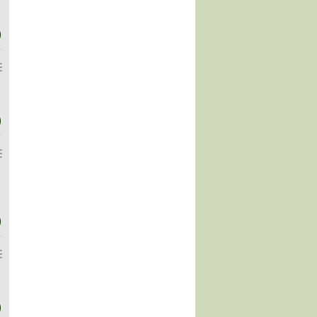
)
)
)
)