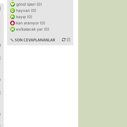
gönül işleri (0)
hayvan (0)
kayıp (0)
kan aranıyor (0)
ev/kalacak yer (0)
SON CEVAPLANANLAR
)
)
)