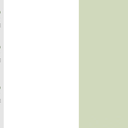
)
)
)