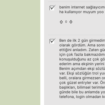
benim internet sağlayıcı
ha kullanıyor muyum yoo
0
Ben de ilk 2 gün girmedim.
olarak gördüm. Ama sonra
ettiğini anladım. Zaten gü
için çok fazla bakmazdı
konuşulduğunu az çok görü
ederim ama ekşinin yerin
Benim açımdan ekşi sözlük
var. Ekşi sözlüğün trol yu
belli, oralara girmezsen o
çok güzel entryler var. Örne
başlıkları, bilimsel teriml
günde bile bu anlamda yo
telefona, login olmadan k