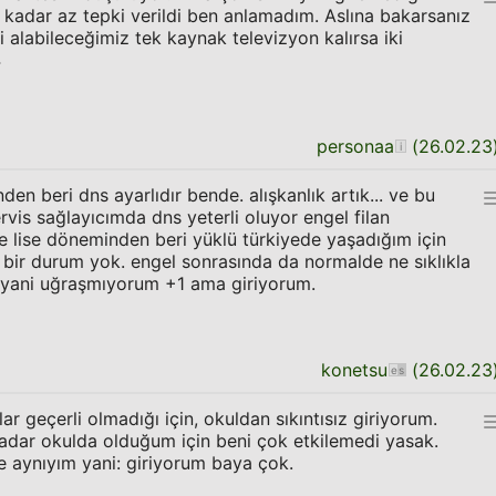
 kadar az tepki verildi ben anlamadım. Aslına bakarsanız
gi alabileceğimiz tek kaynak televizyon kalırsa iki
4
personaa
(
26.02.23
n beri dns ayarlıdır bende. alışkanlık artık... ve bu
vis sağlayıcımda dns yeterli oluyor engel filan
 lise döneminden beri yüklü türkiyede yaşadığım için
l bir durum yok. engel sonrasında da normalde ne sıklıkla
 yani uğraşmıyorum +1 ama giriyorum.
konetsu
(
26.02.23
ar geçerli olmadığı için, okuldan sıkıntısız giriyorum.
dar okulda olduğum için beni çok etkilemedi yasak.
 aynıyım yani: giriyorum baya çok.