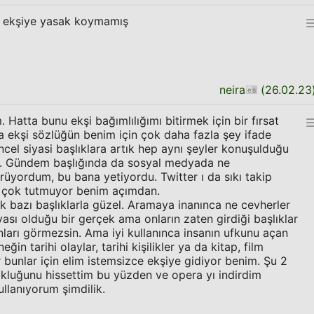
m ekşiye yasak koymamış
neira
(
26.02.23
 Hatta bunu ekşi bağımlılığımı bitirmek için bir fırsat
 ekşi sözlüğün benim için çok daha fazla şey ifade
ncel siyasi başlıklara artık hep aynı şeyler konuşulduğu
m. Gündem başlığında da sosyal medyada ne
yordum, bu bana yetiyordu. Twitter ı da sıkı takip
i çok tutmuyor benim açımdan.
 bazı başlıklarla güzel. Aramaya inanınca ne cevherler
vası olduğu bir gerçek ama onların zaten girdiği başlıklar
nları görmezsin. Ama iyi kullanınca insanın ufkunu açan
ğin tarihi olaylar, tarihi kişilikler ya da kitap, film
er bunlar için elim istemsizce ekşiye gidiyor benim. Şu 2
kluğunu hissettim bu yüzden ve opera yı indirdim
ullanıyorum şimdilik.