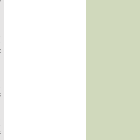
)
)
)