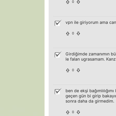
0
vpn ile giriyorum ama can
0
Girdiğimde zamanımın büy
le falan ugrasamam. Kanzuk 
0
ben de ekşi bağımlılığımı 
geçen gün bi girip bakay
sonra daha da girmedim.
0