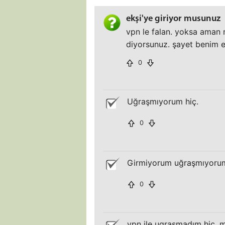
ekşi'ye giriyor musunuz
vpn le falan. yoksa aman
diyorsunuz. şayet benim e
0
Uğraşmıyorum hiç.
0
Girmiyorum uğraşmıyorum b
0
vpn ile ugrasmadım hiç. m