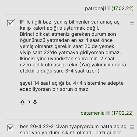
patronaj1
(
17.02.22
)
IF ile ilgili bazı yanlış bilinenler var amaç aç
kalıp kalori açığı oluşturmak değil.
Birinci dikkat etmeniz gereken durum son
öğününüzü yatmadan en az 4 saat önce
yemiş olmanız gerekir. saat 20'de yemek
yiyip saat 22'de yatmaya gidiyorsan olmaz.
İkincisi yine uyandıktan sonra min. 2 saat
üzeri açlık olması gerekir (Yağ yakımının daha
efektif olduğu süre 3-4 saat üzeri)
şayet 14 saat açlığı bu 4+4 sistemine adepte
edebiliyorsan bir sorun olmaz.
0
catamenia
(
17.02.22
)
ben 20-4 22-2 civarı tyapıyordum hatta aç aç
spor yapıyordum. sıkıntı olmadı. bazı günler