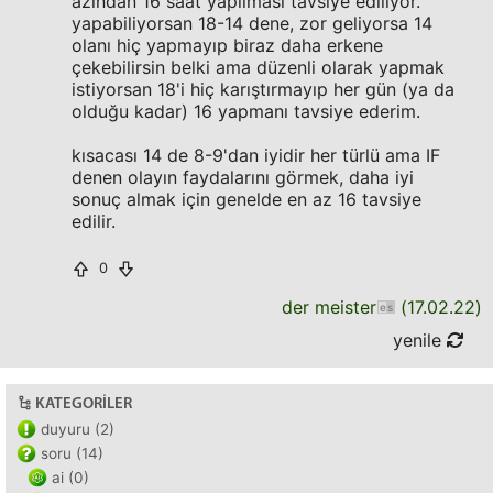
azından 16 saat yapılması tavsiye ediliyor.
yapabiliyorsan 18-14 dene, zor geliyorsa 14
olanı hiç yapmayıp biraz daha erkene
çekebilirsin belki ama düzenli olarak yapmak
istiyorsan 18'i hiç karıştırmayıp her gün (ya da
olduğu kadar) 16 yapmanı tavsiye ederim.
kısacası 14 de 8-9'dan iyidir her türlü ama IF
denen olayın faydalarını görmek, daha iyi
sonuç almak için genelde en az 16 tavsiye
edilir.
0
der meister
(
17.02.22
)
yenile
KATEGORILER
duyuru (2)
soru (14)
ai (0)