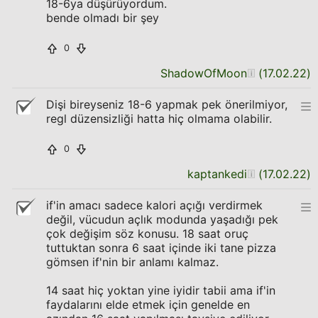
18-6ya düşürüyordum.
bende olmadı bir şey
0
ShadowOfMoon
(
17.02.22
)
Dişi bireyseniz 18-6 yapmak pek önerilmiyor,
regl düzensizliği hatta hiç olmama olabilir.
0
kaptankedi
(
17.02.22
)
if'in amacı sadece kalori açığı verdirmek
değil, vücudun açlık modunda yaşadığı pek
çok değişim söz konusu. 18 saat oruç
tuttuktan sonra 6 saat içinde iki tane pizza
gömsen if'nin bir anlamı kalmaz.
14 saat hiç yoktan yine iyidir tabii ama if'in
faydalarını elde etmek için genelde en