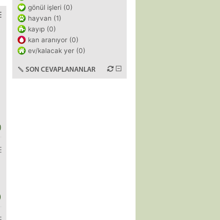
gönül işleri (0)
hayvan (1)
kayıp (0)
kan aranıyor (0)
ev/kalacak yer (0)
SON CEVAPLANANLAR
)
)