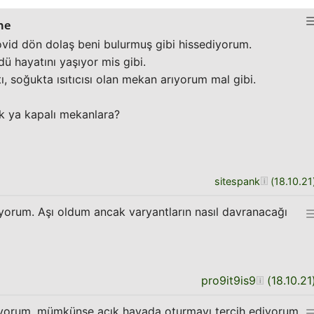
me
vid dön dolaş beni bulurmuş gibi hissediyorum.
ü hayatını yaşıyor mis gibi.
, soğukta ısıtıcısı olan mekan arıyorum mal gibi.
k ya kapalı mekanlara?
sitespank
(
18.10.21
yorum. Aşı oldum ancak varyantların nasıl davranacağı
pro9it9is9
(
18.10.21
orum, mümkünse açık havada oturmayı tercih ediyorum