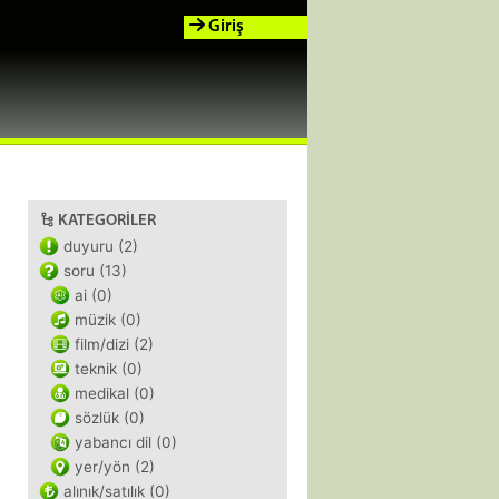
Giriş
KATEGORILER
duyuru (2)
soru (13)
ai (0)
müzik (0)
film/dizi (2)
teknik (0)
medikal (0)
sözlük (0)
yabancı dil (0)
yer/yön (2)
alınık/satılık (0)