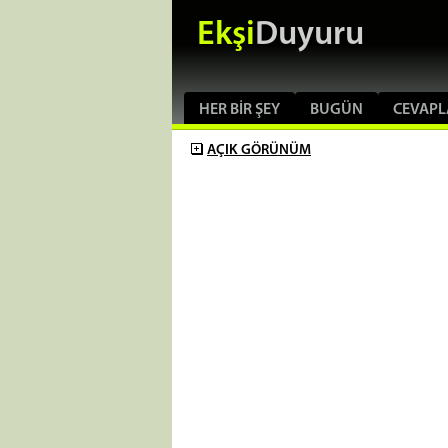
Ekşi
Duyuru
HER BIR ŞEY
BUGÜN
CEVAPL
AÇIK
GÖRÜNÜM