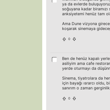
ya da evlerde buluşuyoruz
soğuyana kadar biramızı s
anksiyetemi henüz tam ol
Ama Dune vizyona girecek
koşarak sinemaya gideceğ
0
Ben de henüz kapalı yerle
asiliyim ama cafe restora
yerde oturmayı da düşü
Sinema, tiyatrolara da h
için bayağı ısrarcı oldu,
sanırım o zaman gerginlik
0