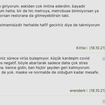
 giriyorum. eskiden cok imtina ederdim. bayadir
rum hatta. bir de hic metroya, metrobuse binmiyorsan ya
orsan restorana da gitmeyebilirsin tabi.
olmamisizdir herhalde hafif geciririz diye de takmiyorum
Kittie
(
18.10.21
niz sürece virüs bulaşmıyor. küçük kardeşim covid
kes negatif. böyle abartarak sadece daha çok stres
ana. bence gidin, ben hiçbir şeyden geri kalmıyorum.
ey de yok. maske ve normalde de olduğum kadar mesafe.
erenderk
(
18.10.21