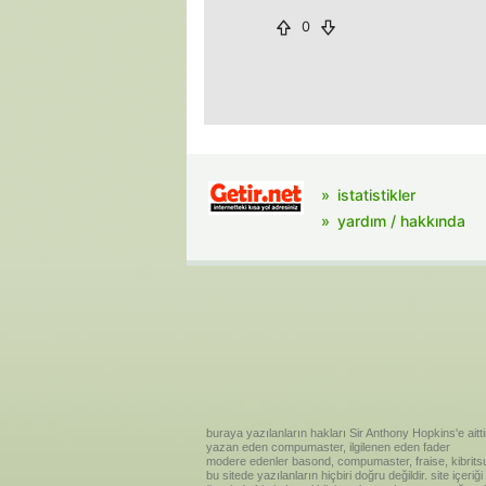
0
istatistikler
yardım / hakkında
buraya yazılanların hakları Sir Anthony Hopkins'e aitti
yazan eden compumaster, ilgilenen eden fader
modere edenler basond, compumaster, fraise, kibritsu
bu sitede yazılanların hiçbiri doğru değildir. site içe