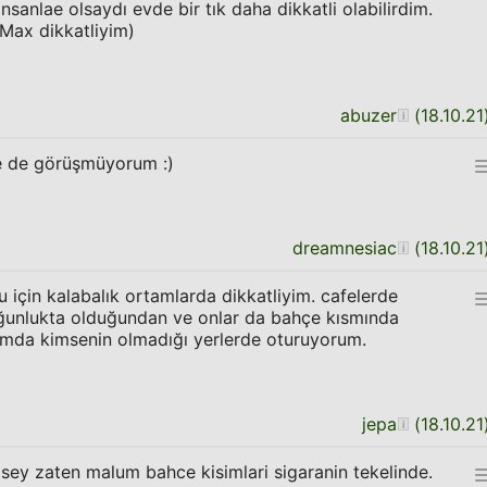
sanlae olsaydı evde bir tık daha dikkatli olabilirdim.
Max dikkatliyim)
abuzer
(
18.10.21
e de görüşmüyorum :)
dreamnesiac
(
18.10.21
 için kalabalık ortamlarda dikkatliyim. cafelerde
oğunlukta olduğundan ve onlar da bahçe kısmında
ısımda kimsenin olmadığı yerlerde oturuyorum.
jepa
(
18.10.21
r sey zaten malum bahce kisimlari sigaranin tekelinde.