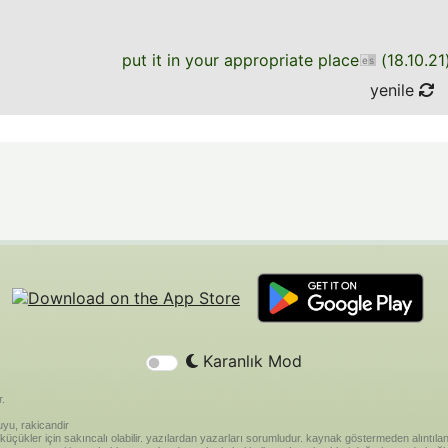
put it in your appropriate place
(
18.10.21
yenile
Karanlık Mod
r.
yu, rakicandir
riği küçükler için sakıncalı olabilir. yazılardan yazarları sorumludur. kaynak göstermeden alınt