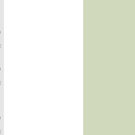
)
)
)