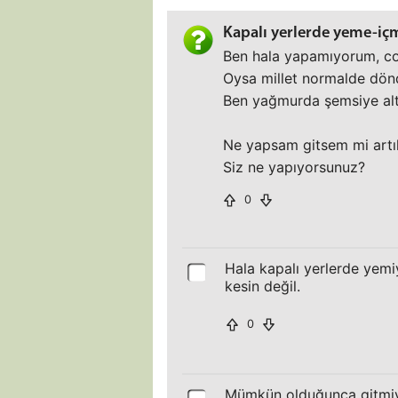
Kapalı yerlerde yeme-iç
Ben hala yapamıyorum, co
Oysa millet normalde dönd
Ben yağmurda şemsiye altı
Ne yapsam gitsem mi artı
Siz ne yapıyorsunuz?
0
Hala kapalı yerlerde yemi
kesin değil.
0
Mümkün olduğunca gitmiy