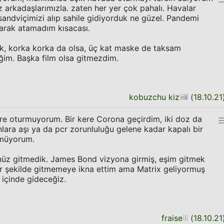
 arkadaşlarımızla. zaten her yer çok pahalı. Havalar
andviçimizi alıp sahile gidiyorduk ne güzel. Pandemi
arak atamadım kısacası.
, korka korka da olsa, üç kat maske de taksam
im. Başka film olsa gitmezdim.
kobuzchu kiz
(
18.10.21
re oturmuyorum. Bir kere Corona geçirdim, iki doz da
nlara aşı ya da pcr zorunluluğu gelene kadar kapalı bir
nmüyorum.
enüz gitmedik. James Bond vizyona girmiş, eşim gitmek
 bir şekilde gitmemeye ikna ettim ama Matrix geliyormuş
 içinde gideceğiz.
fraise
(
18.10.21