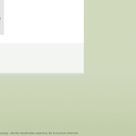
)
ılanamaz. devlet tarafından atanmış bir kurumun internet