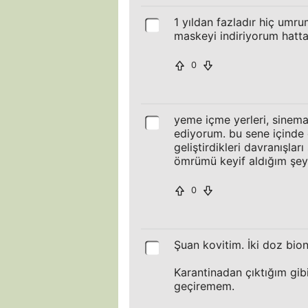
1 yıldan fazladır hiç umr
maskeyi indiriyorum hatta
0
yeme içme yerleri, sinema
ediyorum. bu sene içinde
geliştirdikleri davranışlar
ömrümü keyif aldığım şey
0
Şuan kovitim. İki doz bion
Karantinadan çıktığım g
geçiremem.