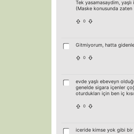
Tek yasamasaydim, yaşlı in
(Maske konusunda zaten 
0
Gitmiyorum, hatta gidenl
0
evde yaşlı ebeveyn olduğu
genelde sigara içenler ç
oturdukları için ben iç k
0
iceride kimse yok gibi bi