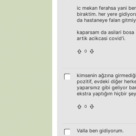
ic mekan ferahsa yani ben
biraktim. her yere gidiyo
da hastaneye falan gitmiy
kaparsam da asilari bosa 
artik acikcasi covid'i.
0
kimsenin ağzına girmediği
pozitif, evdeki diğer her
yaparsınız gibi geliyor b
ekstra yaptığım hiçbir ş
0
Valla ben gidiyorum.