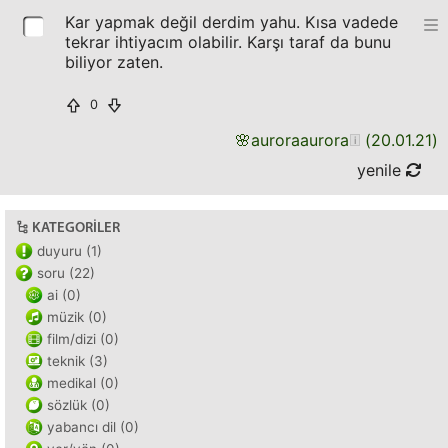
Kar yapmak değil derdim yahu. Kısa vadede
tekrar ihtiyacım olabilir. Karşı taraf da bunu
biliyor zaten.
0
🌸
auroraaurora
(
20.01.21
)
yenile
KATEGORILER
duyuru (1)
soru (22)
ai (0)
müzik (0)
film/dizi (0)
teknik (3)
medikal (0)
sözlük (0)
yabancı dil (0)