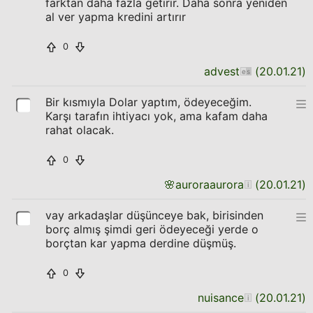
farktan daha fazla getirir. Daha sonra yeniden
al ver yapma kredini artırır
0
advest
(
20.01.21
)
Bir kısmıyla Dolar yaptım, ödeyeceğim.
Karşı tarafın ihtiyacı yok, ama kafam daha
rahat olacak.
0
🌸
auroraaurora
(
20.01.21
)
vay arkadaşlar düşünceye bak, birisinden
borç almış şimdi geri ödeyeceği yerde o
borçtan kar yapma derdine düşmüş.
0
nuisance
(
20.01.21
)