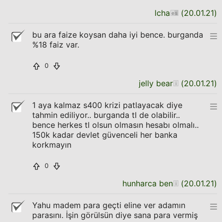
lcha
(
20.01.21
)
bu ara faize koysan daha iyi bence. burganda
%18 faiz var.
0
jelly bear
(
20.01.21
)
1 aya kalmaz s400 krizi patlayacak diye
tahmin ediliyor.. burganda tl de olabilir..
bence herkes tl olsun olmasın hesabı olmalı..
150k kadar devlet güvenceli her banka
korkmayın
0
hunharca ben
(
20.01.21
)
Yahu madem para geçti eline ver adamın
parasını. İşin görülsün diye sana para vermiş