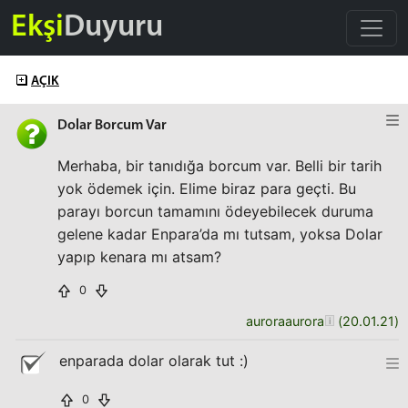
Ekşi
Duyuru
AÇIK
Dolar Borcum Var
Merhaba, bir tanıdığa borcum var. Belli bir tarih
yok ödemek için. Elime biraz para geçti. Bu
parayı borcun tamamını ödeyebilecek duruma
gelene kadar Enpara’da mı tutsam, yoksa Dolar
yapıp kenara mı atsam?
0
auroraaurora
(
20.01.21
)
enparada dolar olarak tut :)
0