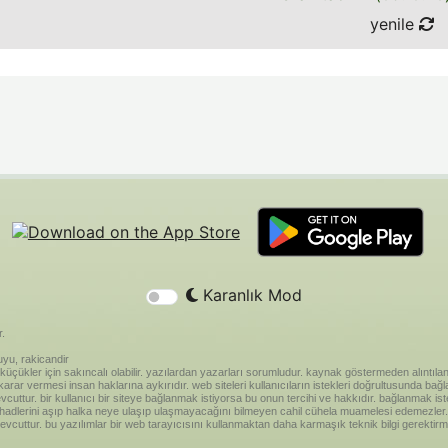
yenile
Karanlık Mod
r.
yu, rakicandir
riği küçükler için sakıncalı olabilir. yazılardan yazarları sorumludur. kaynak göstermeden alınt
ar vermesi insan haklarına aykırıdır. web siteleri kullanıcıların istekleri doğrultusunda bağland
vcuttur. bir kullanıcı bir siteye bağlanmak istiyorsa bu onun tercihi ve hakkıdır. bağlanmak is
 hadlerini aşıp halka neye ulaşıp ulaşmayacağını bilmeyen cahil cühela muamelesi edemezler. 
vcuttur. bu yazılımlar bir web tarayıcısını kullanmaktan daha karmaşık teknik bilgi gerektirm