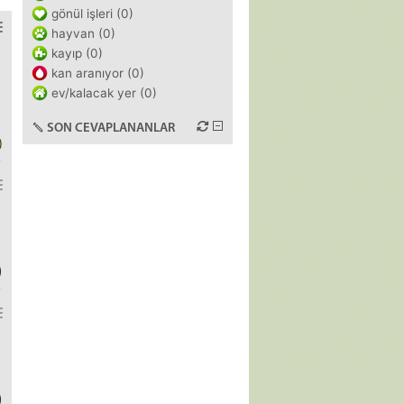
gönül işleri (0)
hayvan (0)
kayıp (0)
kan aranıyor (0)
ev/kalacak yer (0)
SON CEVAPLANANLAR
)
)
)