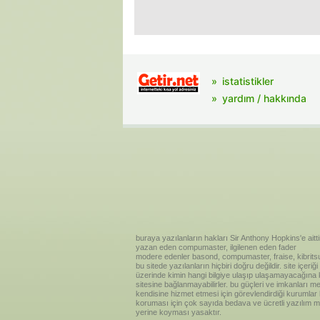
istatistikler
yardım / hakkında
buraya yazılanların hakları Sir Anthony Hopkins'e aitti
yazan eden compumaster, ilgilenen eden fader
modere edenler basond, compumaster, fraise, kibritsu
bu sitede yazılanların hiçbiri doğru değildir. site içe
üzerinde kimin hangi bilgiye ulaşıp ulaşamayacağına kar
sitesine bağlanmayabilirler. bu güçleri ve imkanları me
kendisine hizmet etmesi için görevlendirdiği kurumlar
koruması için çok sayıda bedava ve ücretli yazılım me
yerine koyması yasaktır.