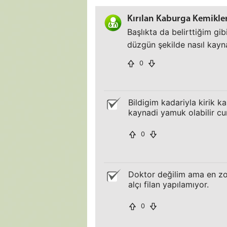
Kırılan Kaburga Kemikler
Başlıkta da belirttiğim gib
düzgün şekilde nasıl kayn
0
Bildigim kadariyla kirik k
kaynadi yamuk olabilir c
0
Doktor değilim ama en z
alçı filan yapılamıyor.
0