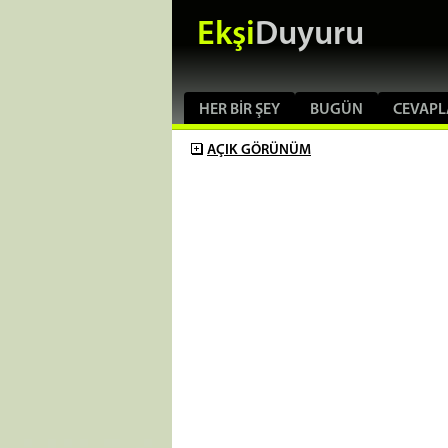
Ekşi
Duyuru
HER BIR ŞEY
BUGÜN
CEVAPL
AÇIK
GÖRÜNÜM