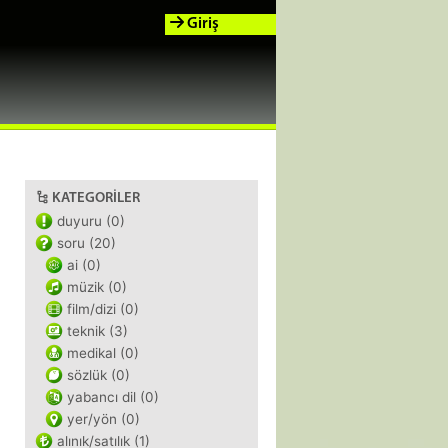
Giriş
KATEGORILER
duyuru (0)
soru (20)
ai (0)
müzik (0)
film/dizi (0)
teknik (3)
medikal (0)
sözlük (0)
yabancı dil (0)
yer/yön (0)
alınık/satılık (1)