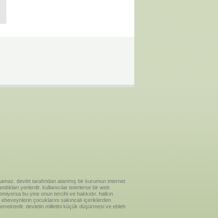
ılanamaz. devlet tarafından atanmış bir kurumun internet
ıkları yerlerdir. kullanıcılar isterlerse bir web
temiyorsa bu yine onun tercihi ve hakkıdır. halkın
ebeveynlerin çocuklarını sakıncalı içeriklerden
emektedir. devletin milletini küçük düşürmesi ve ebleh