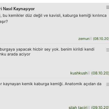
i Nasıl Kaynaşıyor
i, bu kemikler düz değil ve kavisli, kaburga kemiği kırılınca
aşır?
zemun
(
08.10.20
aburgaya yapacak hicbir sey yok. benim kirildi kendi
unku arada aciyor
kushkush
(
08.10.20
or kaynayan kemik kaburga kemiği. Anatomik açıdan da
silah taciri
(
09.10.20