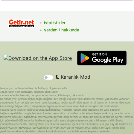
istatistikler
yardım / hakkında
Karanlık Mod
buraya yazılanların hakları Sir Anthony Hopkins'e aittir.
yazan eden compumaster, ilgilenen eden fader
modere edenler basond, compumaster, fraise, kibritsuyu, rakicandir
bu sitede yazılanların hiçbiri doğru değildir. site içeriği küçükler için sakıncalı olabilir. yazılardan yazarları
sorumludur. kaynak göstermeden alıntılanamaz. devlet tarafından atanmış bir kurumun internet üzerinde
kimin hangi bilgiye ulaşıp ulaşamayacağına karar vermesi insan haklarına aykırıdır. web siteleri
kullanıcıların istekleri doğrultusunda bağlandıkları yerlerdir. kullanıcılar isterlerse bir web sitesine
bağlanmayabilirler. bu güçleri ve imkanları mevcuttur. bir kullanıcı bir siteye bağlanmak istiyorsa bu onun
tercihi ve hakkıdır. bağlanmak istemiyorsa bu yine onun tercihi ve hakkıdır. halkın kendisine hizmet etmesi
için görevlendirdiği kurumlar hadlerini aşıp halka neye ulaşıp ulaşmayacağını bilmeyen cahil cühela
muamelesi edemezler. ebeveynlerin çocuklarını sakıncalı içeriklerden koruması için çok sayıda bedava ve
ücretli yazılım mevcuttur. bu yazılımlar bir web tarayıcısını kullanmaktan daha karmaşık teknik bilgi
gerektirmemektedir. devletin milletini küçük düşürmesi ve ebleh yerine koyması yasaktır.