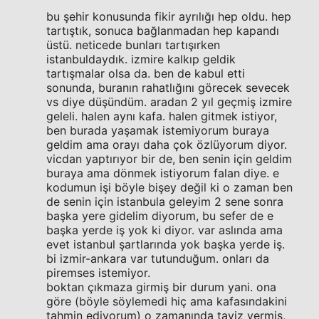
bu şehir konusunda fikir ayrılığı hep oldu. hep
tartıştık, sonuca bağlanmadan hep kapandı
üstü. neticede bunları tartışırken
istanbuldaydık. izmire kalkıp geldik
tartışmalar olsa da. ben de kabul etti
sonunda, buranın rahatlığını görecek sevecek
vs diye düşündüm. aradan 2 yıl geçmiş izmire
geleli. halen aynı kafa. halen gitmek istiyor,
ben burada yaşamak istemiyorum buraya
geldim ama orayı daha çok özlüyorum diyor.
vicdan yaptırıyor bir de, ben senin için geldim
buraya ama dönmek istiyorum falan diye. e
kodumun işi böyle bişey değil ki o zaman ben
de senin için istanbula geleyim 2 sene sonra
başka yere gidelim diyorum, bu sefer de e
başka yerde iş yok ki diyor. var aslında ama
evet istanbul şartlarında yok başka yerde iş.
bi izmir-ankara var tutunduğum. onları da
piremses istemiyor.
boktan çıkmaza girmiş bir durum yani. ona
göre (böyle söylemedi hiç ama kafasındakini
tahmin ediyorum) o zamanında taviz vermiş,