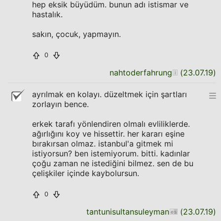
hep eksik büyüdüm. bunun adı istismar ve
hastalık.
sakın, çocuk, yapmayın.
0
nahtoderfahrung
(
23.07.19
)
ayrılmak en kolayı. düzeltmek için şartları
zorlayın bence.
erkek tarafı yönlendiren olmalı evliliklerde.
ağırlığını koy ve hissettir. her kararı eşine
bırakırsan olmaz. istanbul'a gitmek mi
istiyorsun? ben istemiyorum. bitti. kadınlar
çoğu zaman ne istediğini bilmez. sen de bu
çelişkiler içinde kaybolursun.
0
tantunisultansuleyman
(
23.07.19
)