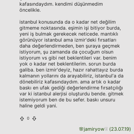
kafasındaydım. kendimi düşünmedim
öncelikle.
istanbul konusunda da o kadar net değilim
gitmeme noktasında. eşimin işi bitiyor burda,
yeni iş bulmak gerekecek neticede. mantıklı
görünüyor istanbul ama izmir'deki fırsatları
daha değerlendirmeden, ben şuraya geçmek
istiyorum, şu zamanda da çocuğum olsun
istiyorum vs gibi net beklentileri var. benim
yok o kadar net beklentilerim. sorun burda
galiba. ben izmir'deyiz, hazır rahattayız burda
kalmanın yollarını da arayabiliriz, istanbul'a da
dönebiliriz kafasındaydım. ama artık o kadar
baskı en ufak gediği değerlendirme fırsatçılığı
var ki istanbul alerjisi oluşturdu bende. gitmek
istemiyorum ben de bu sefer. baskı unsuru
haline geldi yani.
0
🌸
jamiryow
(
23.07.19
)