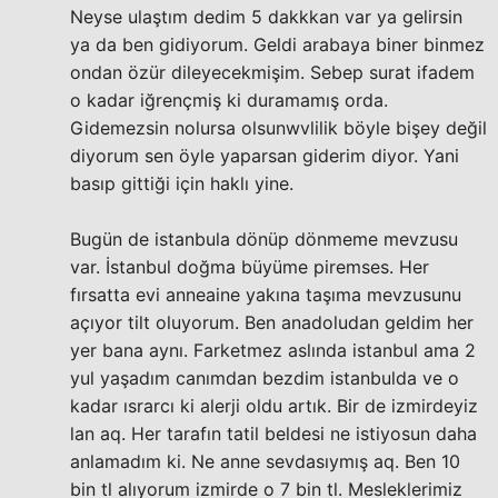
Neyse ulaştım dedim 5 dakkkan var ya gelirsin
ya da ben gidiyorum. Geldi arabaya biner binmez
ondan özür dileyecekmişim. Sebep surat ifadem
o kadar iğrençmiş ki duramamış orda.
Gidemezsin nolursa olsunwvlilik böyle bişey değil
diyorum sen öyle yaparsan giderim diyor. Yani
basıp gittiği için haklı yine.
Bugün de istanbula dönüp dönmeme mevzusu
var. İstanbul doğma büyüme piremses. Her
fırsatta evi anneaine yakına taşıma mevzusunu
açıyor tilt oluyorum. Ben anadoludan geldim her
yer bana aynı. Farketmez aslında istanbul ama 2
yul yaşadım canımdan bezdim istanbulda ve o
kadar ısrarcı ki alerji oldu artık. Bir de izmirdeyiz
lan aq. Her tarafın tatil beldesi ne istiyosun daha
anlamadım ki. Ne anne sevdasıymış aq. Ben 10
bin tl alıyorum izmirde o 7 bin tl. Mesleklerimiz