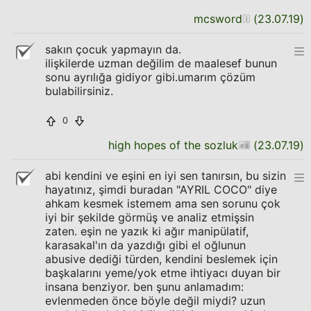
mcsword
(
23.07.19
)
sakın çocuk yapmayın da.
ilişkilerde uzman değilim de maalesef bunun
sonu ayrılığa gidiyor gibi.umarım çözüm
bulabilirsiniz.
0
high hopes of the sozluk
(
23.07.19
)
abi kendini ve eşini en iyi sen tanırsın, bu sizin
hayatınız, şimdi buradan "AYRIL COCO" diye
ahkam kesmek istemem ama sen sorunu çok
iyi bir şekilde görmüş ve analiz etmişsin
zaten. eşin ne yazık ki ağır manipülatif,
karasakal'ın da yazdığı gibi el oğlunun
abusive dediği türden, kendini beslemek için
başkalarını yeme/yok etme ihtiyacı duyan bir
insana benziyor. ben şunu anlamadım:
evlenmeden önce böyle değil miydi? uzun