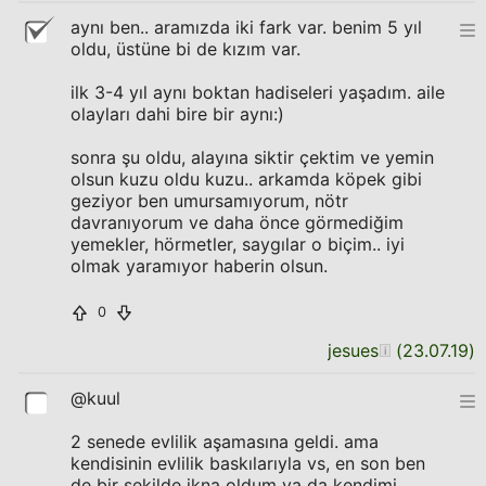
aynı ben.. aramızda iki fark var. benim 5 yıl
oldu, üstüne bi de kızım var.
ilk 3-4 yıl aynı boktan hadiseleri yaşadım. aile
olayları dahi bire bir aynı:)
sonra şu oldu, alayına siktir çektim ve yemin
olsun kuzu oldu kuzu.. arkamda köpek gibi
geziyor ben umursamıyorum, nötr
davranıyorum ve daha önce görmediğim
yemekler, hörmetler, saygılar o biçim.. iyi
olmak yaramıyor haberin olsun.
0
jesues
(
23.07.19
)
@kuul
2 senede evlilik aşamasına geldi. ama
kendisinin evlilik baskılarıyla vs, en son ben
de bir şekilde ikna oldum ya da kendimi