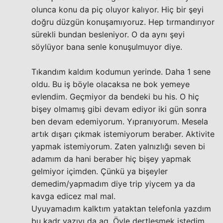
olunca konu da piç oluyor kalıyor. Hiç bir şeyi
doğru düzgün konuşamıyoruz. Hep tırmandırıyor
sürekli bundan besleniyor. O da aynı şeyi
söylüyor bana senle konuşulmuyor diye.
Tıkandım kaldım kodumun yerinde. Daha 1 sene
oldu. Bu iş böyle olacaksa ne bok yemeye
evlendim. Geçmiyor da bendeki bu his. O hiç
bişey olmamış gibi devam ediyor iki gün sonra
ben devam edemiyorum. Yıpranıyorum. Mesela
artık dışarı çıkmak istemiyorum beraber. Aktivite
yapmak istemiyorum. Zaten yalnızlığı seven bi
adamım da hani beraber hiç bişey yapmak
gelmiyor içimden. Çünkü ya bişeyler
demedim/yapmadım diye trip yiycem ya da
kavga edicez mal mal.
Uyuyamadım kalktım yataktan telefonla yazdım
bu kadr yazıyı da aq. Öyle dertleşmek istedim