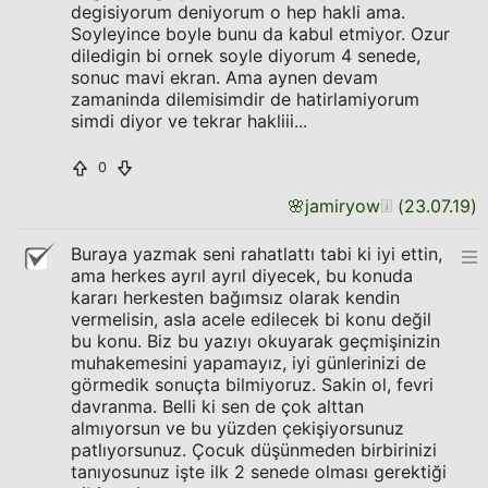
degisiyorum deniyorum o hep hakli ama.
Soyleyince boyle bunu da kabul etmiyor. Ozur
diledigin bi ornek soyle diyorum 4 senede,
sonuc mavi ekran. Ama aynen devam
zamaninda dilemisimdir de hatirlamiyorum
simdi diyor ve tekrar hakliii...
0
🌸
jamiryow
(
23.07.19
)
Buraya yazmak seni rahatlattı tabi ki iyi ettin,
ama herkes ayrıl ayrıl diyecek, bu konuda
kararı herkesten bağımsız olarak kendin
vermelisin, asla acele edilecek bi konu değil
bu konu. Biz bu yazıyı okuyarak geçmişinizin
muhakemesini yapamayız, iyi günlerinizi de
görmedik sonuçta bilmiyoruz. Sakin ol, fevri
davranma. Belli ki sen de çok alttan
almıyorsun ve bu yüzden çekişiyorsunuz
patlıyorsunuz. Çocuk düşünmeden birbirinizi
tanıyosunuz işte ilk 2 senede olması gerektiği