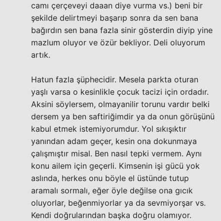
camı çerçeveyi daaan diye vurma vs.) beni bir
şekilde delirtmeyi başarıp sonra da sen bana
bağırdın sen bana fazla sinir gösterdin diyip yine
mazlum oluyor ve özür bekliyor. Deli oluyorum
artık.
Hatun fazla şüphecidir. Mesela parkta oturan
yaşlı varsa o kesinlikle çocuk tacizi için ordadır.
Aksini söylersem, olmayanilir torunu vardır belki
dersem ya ben saftiriğimdir ya da onun görüşünü
kabul etmek istemiyorumdur. Yol sıkışıktır
yanından adam geçer, kesin ona dokunmaya
çalışmıştır misal. Ben nasıl tepki vermem. Aynı
konu ailem için geçerli. Kimsenin işi gücü yok
aslında, herkes onu böyle el üstünde tutup
aramalı sormalı, eğer öyle değilse ona gıcık
oluyorlar, beğenmiyorlar ya da sevmiyorşar vs.
Kendi doğrularından başka doğru olamıyor.