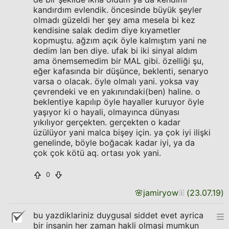
kandırdım evlendik. öncesinde büyük şeyler
olmadı güzeldi her şey ama mesela bi kez
kendisine salak dedim diye kıyametler
kopmuştu. ağzım açık öyle kalmıştım yani ne
dedim lan ben diye. ufak bi iki sinyal aldım
ama önemsemedim bir MAL gibi. özelliği şu,
eğer kafasında bir düşünce, beklenti, senaryo
varsa o olacak. öyle olmalı yani. yoksa vay
çevrendeki ve en yakınındaki(ben) haline. o
beklentiye kapılıp öyle hayaller kuruyor öyle
yaşıyor ki o hayali, olmayınca dünyası
yıkılıyor gerçekten. gerçekten o kadar
üzülüyor yani malca bişey için. ya çok iyi ilişki
genelinde, böyle boğacak kadar iyi, ya da
çok çok kötü aq. ortası yok yani.
0
🌸
jamiryow
(
23.07.19
)
bu yazdiklariniz duygusal siddet evet ayrica
bir insanin her zaman hakli olmasi mumkun