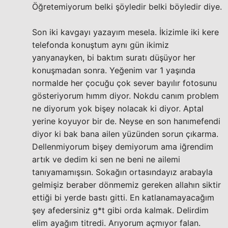
Öğretemiyorum belki şöyledir belki böyledir diye.
Son iki kavgayı yazayım mesela. İkizimle iki kere
telefonda konuştum aynı gün ikimiz
yanyanayken, bi baktım suratı düşüyor her
konuşmadan sonra. Yeğenim var 1 yaşında
normalde her çocuğu çok sever bayılır fotosunu
gösteriyorum hımm diyor. Nokdu canım problem
ne diyorum yok bişey nolacak ki diyor. Aptal
yerine koyuyor bir de. Neyse en son hanımefendi
diyor ki bak bana ailen yüzünden sorun çıkarma.
Dellenmiyorum bişey demiyorum ama iğrendim
artık ve dedim ki sen ne beni ne ailemi
tanıyamamışsın. Sokağın ortasındayız arabayla
gelmişiz beraber dönmemiz gereken allahın siktir
ettiği bi yerde bastı gitti. En katlanamayacağım
şey afedersiniz g*t gibi orda kalmak. Delirdim
elim ayağım titredi. Arıyorum açmıyor falan.