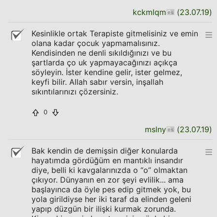
kckmlqm
(
23.07.19
)
Kesinlikle ortak Terapiste gitmelisiniz ve emin
olana kadar çocuk yapmamalısınız.
Kendisinden ne denli sıkıldığınızı ve bu
şartlarda ço uk yapmayacağınızı açıkça
söyleyin. İster kendine gelir, ister gelmez,
keyfi bilir. Allah sabır versin, inşallah
sıkıntılarınızı çözersiniz.
0
mslny
(
23.07.19
)
Bak kendin de demişsin diğer konularda
hayatımda gördüğüm en mantıklı insandır
diye, belli ki kavgalarınızda o “o” olmaktan
çıkıyor. Dünyanın en zor şeyi evlilik... ama
başlayınca da öyle pes edip gitmek yok, bu
yola girildiyse her iki taraf da elinden geleni
yapıp düzgün bir ilişki kurmak zorunda.