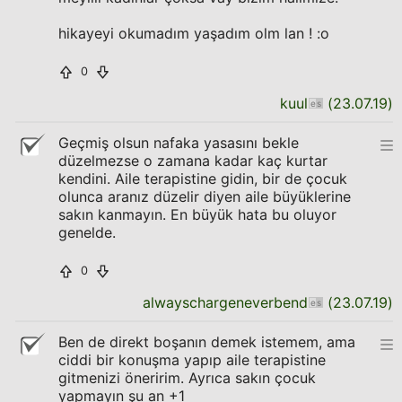
hikayeyi okumadım yaşadım olm lan ! :o
0
kuul
(
23.07.19
)
Geçmiş olsun nafaka yasasını bekle
düzelmezse o zamana kadar kaç kurtar
kendini. Aile terapistine gidin, bir de çocuk
olunca aranız düzelir diyen aile büyüklerine
sakın kanmayın. En büyük hata bu oluyor
genelde.
0
alwayschargeneverbend
(
23.07.19
)
Ben de direkt boşanın demek istemem, ama
ciddi bir konuşma yapıp aile terapistine
gitmenizi öneririm. Ayrıca sakın çocuk
yapmayın şu an +1