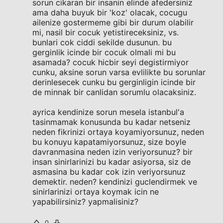
sorun cikaran bir insanin elinde afedersiniz
ama daha buyuk bir 'koz' olacak, cocugu
ailenize gostermeme gibi bir durum olabilir
mi, nasil bir cocuk yetistireceksiniz, vs.
bunlari cok ciddi sekilde dusunun. bu
gerginlik icinde bir cocuk olmali mi bu
asamada? cocuk hicbir seyi degistirmiyor
cunku, aksine sorun varsa evlilikte bu sorunlar
derinlesecek cunku bu gerginligin icinde bir
de minnak bir canlidan sorumlu olacaksiniz.
ayrica kendinize sorun mesela istanbul'a
tasinmamak konusunda bu kadar netseniz
neden fikrinizi ortaya koyamiyorsunuz, neden
bu konuyu kapatamiyorsunuz, size boyle
davranmasina neden izin veriyorsunuz? bir
insan sinirlarinizi bu kadar asiyorsa, siz de
asmasina bu kadar cok izin veriyorsunuz
demektir. neden? kendinizi guclendirmek ve
sinirlarinizi ortaya koymak icin ne
yapabilirsiniz? yapmalisiniz?
0