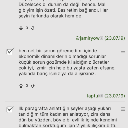
Düzelecek bi durum da değil bence. Mal
gibiyim işin özeti. Basiretim bağlandı. Her
şeyin farkında olarak hem de
0
🌸
jamiryow
(
23.07.19
)
ben net bir sorun göremedim. içinde
ekonomik dinamiklerin olmadığı sorunlar
küçük sorun gözümde ki aldığınız ücretler
çok iyi, izmir için hele bu yaşta zaten efsane.
yakında barışırsınız ya da alışırsınız.
0
laptu
(
23.07.19
)
İlk paragrafta anlattığın şeyler aşağı yukarı
tanıdığım tüm kadınları anlatıyor, zira daha
dün bu yüzden, böyle bi evlilik içinde kendimi
bulmaktan korktuğum için 2 yıllık ilişkim bitti.