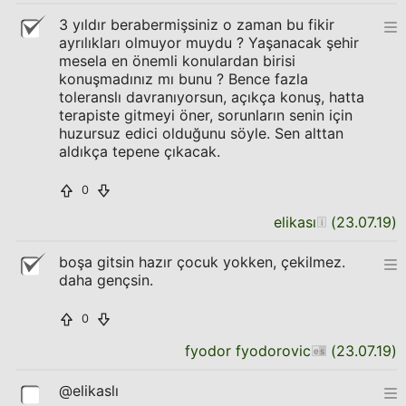
3 yıldır berabermişsiniz o zaman bu fikir
ayrılıkları olmuyor muydu ? Yaşanacak şehir
mesela en önemli konulardan birisi
konuşmadınız mı bunu ? Bence fazla
toleranslı davranıyorsun, açıkça konuş, hatta
terapiste gitmeyi öner, sorunların senin için
huzursuz edici olduğunu söyle. Sen alttan
aldıkça tepene çıkacak.
0
elikası
(
23.07.19
)
boşa gitsin hazır çocuk yokken, çekilmez.
daha gençsin.
0
fyodor fyodorovic
(
23.07.19
)
@elikaslı