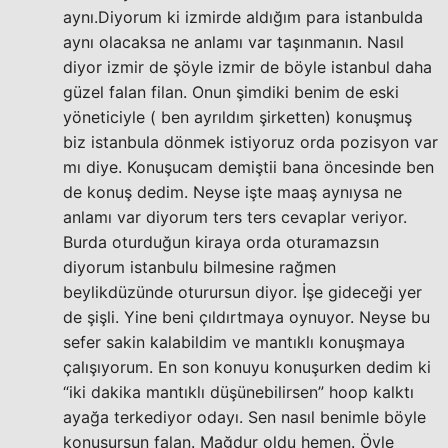
aynı.Diyorum ki izmirde aldığım para istanbulda
aynı olacaksa ne anlamı var taşınmanın. Nasıl
diyor izmir de şöyle izmir de böyle istanbul daha
güzel falan filan. Onun şimdiki benim de eski
yöneticiyle ( ben ayrıldım şirketten) konuşmuş
biz istanbula dönmek istiyoruz orda pozisyon var
mı diye. Konuşucam demiştii bana öncesinde ben
de konuş dedim. Neyse işte maaş aynıysa ne
anlamı var diyorum ters ters cevaplar veriyor.
Burda oturduğun kiraya orda oturamazsın
diyorum istanbulu bilmesine rağmen
beylikdüzünde oturursun diyor. İşe gideceği yer
de şişli. Yine beni çıldırtmaya oynuyor. Neyse bu
sefer sakin kalabildim ve mantıklı konuşmaya
çalışıyorum. En son konuyu konuşurken dedim ki
“iki dakika mantıklı düşünebilirsen” hoop kalktı
ayağa terkediyor odayı. Sen nasıl benimle böyle
konuşursun falan. Mağdur oldu hemen. Öyle