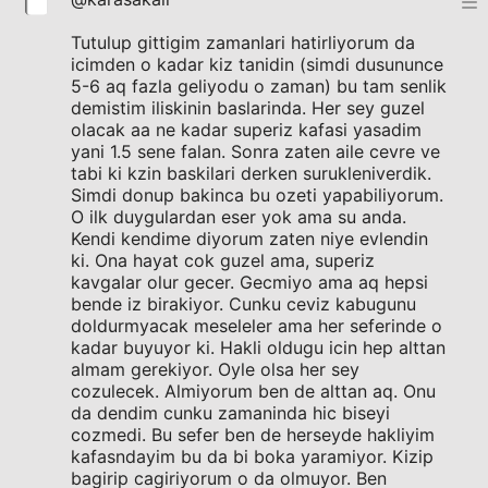
Tutulup gittigim zamanlari hatirliyorum da
icimden o kadar kiz tanidin (simdi dusununce
5-6 aq fazla geliyodu o zaman) bu tam senlik
demistim iliskinin baslarinda. Her sey guzel
olacak aa ne kadar superiz kafasi yasadim
yani 1.5 sene falan. Sonra zaten aile cevre ve
tabi ki kzin baskilari derken surukleniverdik.
Simdi donup bakinca bu ozeti yapabiliyorum.
O ilk duygulardan eser yok ama su anda.
Kendi kendime diyorum zaten niye evlendin
ki. Ona hayat cok guzel ama, superiz
kavgalar olur gecer. Gecmiyo ama aq hepsi
bende iz birakiyor. Cunku ceviz kabugunu
doldurmyacak meseleler ama her seferinde o
kadar buyuyor ki. Hakli oldugu icin hep alttan
almam gerekiyor. Oyle olsa her sey
cozulecek. Almiyorum ben de alttan aq. Onu
da dendim cunku zamaninda hic biseyi
cozmedi. Bu sefer ben de herseyde hakliyim
kafasndayim bu da bi boka yaramiyor. Kizip
bagirip cagiriyorum o da olmuyor. Ben