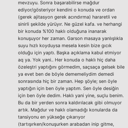
mevzuyu. Sonra başarabilirse mağdur
ediyor/gösteriyor kendini o konuda ve ordan
(gerek ajitasyon gerek acındırma) hararetli ve
sinirli şekilde yürüyır. Ne güzel kafa. ve herhangi
bir konuda %100 haklı olduğuna inanarak
konuşuyor her zaman. Garson masaya yanlışlıkla
suyu hızlı koyduysa mesela kesin bize gıcık
olduğu için yaptı. Başka açıklama kabul etmiyor
aq ya. Yok yani.. Her konuda o haklı hiç daha
özeleştri yaptığını görmedim, saçsaça gelsek bile
ya evet ben de böyle dememeliydim demedi
sonrasında hiç bir zaman. Hep şöyle; sen öyle
yaptığın için ben öyle yaptım. Sen öyle desiğin
için ben öyle dedim. Haklı yani yine, suçlu benim.
Bu da bir yerden sonra kaldırılacak gibi olmuyor
artık. Mağdur ve haklı olamadığı konularda da
tansiyonu en yükseğe çıkarıyor
(tartışırken/konuşurken arabadan inip gitme,