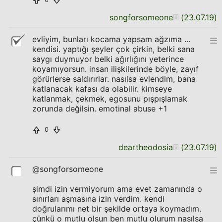
songforsomeone
(
23.07.19
)
evliyim, bunları kocama yapsam ağzıma ...
kendisi. yaptığı şeyler çok çirkin, belki sana
saygı duymuyor belki ağırlığını yeterince
koyamıyorsun. insan ilişkilerinde böyle, zayıf
görürlerse saldırırlar. nasılsa evlendim, bana
katlanacak kafası da olabilir. kimseye
katlanmak, çekmek, egosunu pışpışlamak
zorunda değilsin. emotinal abuse +1
0
deartheodosia
(
23.07.19
)
@songforsomeone
şimdi izin vermiyorum ama evet zamanında o
sınırları aşmasına izin verdim. kendi
doğrularımı net bir şekilde ortaya koymadım.
çünkü o mutlu olsun ben mutlu olurum nasılsa