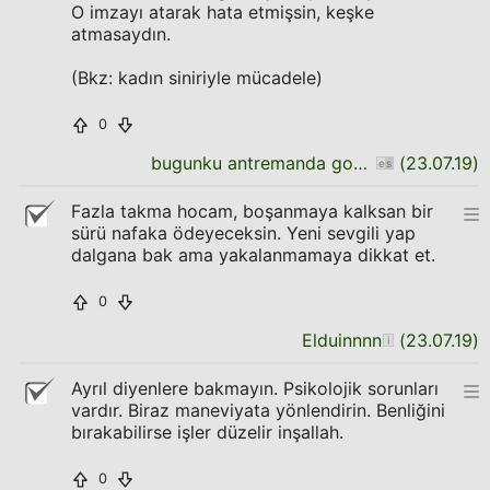
O imzayı atarak hata etmişsin, keşke
atmasaydın.
(Bkz: kadın siniriyle mücadele)
0
bugunku antremanda goz dolduran futbolcu
(
23.07.19
)
Fazla takma hocam, boşanmaya kalksan bir
sürü nafaka ödeyeceksin. Yeni sevgili yap
dalgana bak ama yakalanmamaya dikkat et.
0
Elduinnnn
(
23.07.19
)
Ayrıl diyenlere bakmayın. Psikolojik sorunları
vardır. Biraz maneviyata yönlendirin. Benliğini
bırakabilirse işler düzelir inşallah.
0