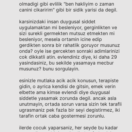
olmadigi gibi evlilik "ben hakliyim o zaman
canini cikaririm" gibi bir sidik yarisi da degil.
karsinizdaki insan duygusal siddet
uygulamaktan mi besleniyor, gerginlikten ve
sizi surekli germekten mutsuz etmekten mi
besleniyor, mesela ortamin icine edip
gerdikten sonra bir rahatlik goruyor musunuz
onda? oyle ise gercekten sonraki adimlarinizi
cok dikkatli atin. evlendiniz diye, ki daha 29
yasindasiniz, bu sekilde yasamaya mecbur
musunuz? bunu sorgulayin.
esinizle mutlaka acik acik konusun, terapiste
gidin, o ayrica kendisi de gitsin, emek verin
elbette ama kimse evlendi diye duygusal
siddetle yasamak zorunda degil. ancak asla
unutmayin, ortada sorun varsa sizin tek tarafli
ugrasmaniz pek fazla bir seyi degistirmez, iki
tarafin ortak caba gostermesi zorunlu.
ilerde cocuk yaparsaniz, her seyde bu kadar