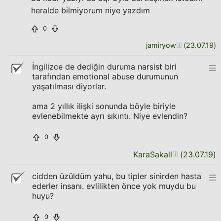
heralde bilmiyorum niye yazdım
0
jamiryow
(
23.07.19
)
İngilizce de dediğin duruma narsist biri
tarafından emotional abuse durumunun
yaşatılması diyorlar.
ama 2 yıllık ilişki sonunda böyle biriyle
evlenebilmekte ayrı sıkıntı. Niye evlendin?
0
KaraSakall
(
23.07.19
)
cidden üzüldüm yahu, bu tipler sinirden hasta
ederler insanı. evlilikten önce yok muydu bu
huyu?
0