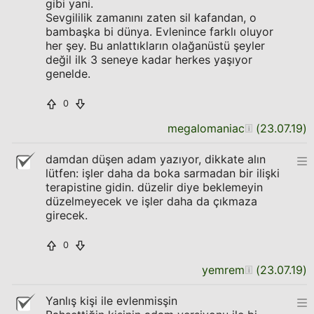
gibi yani.
Sevgililik zamanını zaten sil kafandan, o
bambaşka bi dünya. Evlenince farklı oluyor
her şey. Bu anlattıkların olağanüstü şeyler
değil ilk 3 seneye kadar herkes yaşıyor
genelde.
0
megalomaniac
(
23.07.19
)
damdan düşen adam yazıyor, dikkate alın
lütfen: işler daha da boka sarmadan bir ilişki
terapistine gidin. düzelir diye beklemeyin
düzelmeyecek ve işler daha da çıkmaza
girecek.
0
yemrem
(
23.07.19
)
Yanlış kişi ile evlenmisşin