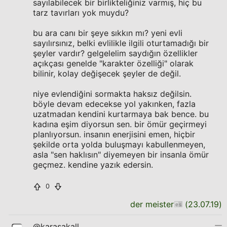
sayılabilecek bir birlikteliğiniz varmış, hiç bu
tarz tavırları yok muydu?
bu ara canı bir şeye sıkkın mı? yeni evli
sayılırsınız, belki evlilikle ilgili oturtamadığı bir
şeyler vardır? gelgelelim saydığın özellikler
açıkçası genelde "karakter özelliği" olarak
bilinir, kolay değişecek şeyler de değil.
niye evlendiğini sormakta haksız değilsin.
böyle devam edecekse yol yakınken, fazla
uzatmadan kendini kurtarmaya bak bence. bu
kadına eşim diyorsun sen. bir ömür geçirmeyi
planlıyorsun. insanın enerjisini emen, hiçbir
şekilde orta yolda buluşmayı kabullenmeyen,
asla "sen haklısın" diyemeyen bir insanla ömür
geçmez. kendine yazık edersin.
0
der meister
(
23.07.19
)
@karasakall