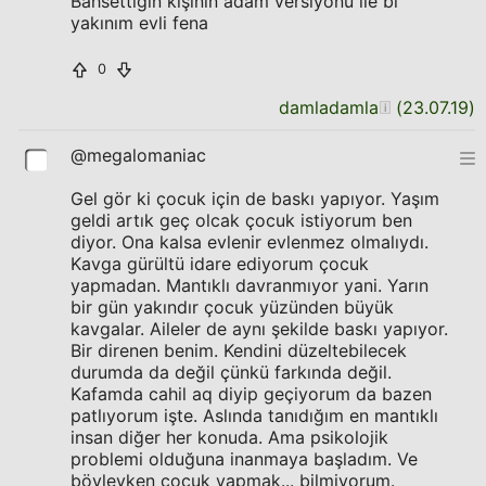
Bahsettiğin kişinin adam versiyonu ile bi
yakınım evli fena
0
damladamla
(
23.07.19
)
@megalomaniac
Gel gör ki çocuk için de baskı yapıyor. Yaşım
geldi artık geç olcak çocuk istiyorum ben
diyor. Ona kalsa evlenir evlenmez olmalıydı.
Kavga gürültü idare ediyorum çocuk
yapmadan. Mantıklı davranmıyor yani. Yarın
bir gün yakındır çocuk yüzünden büyük
kavgalar. Aileler de aynı şekilde baskı yapıyor.
Bir direnen benim. Kendini düzeltebilecek
durumda da değil çünkü farkında değil.
Kafamda cahil aq diyip geçiyorum da bazen
patlıyorum işte. Aslında tanıdığım en mantıklı
insan diğer her konuda. Ama psikolojik
problemi olduğuna inanmaya başladım. Ve
böyleyken çocuk yapmak... bilmiyorum.