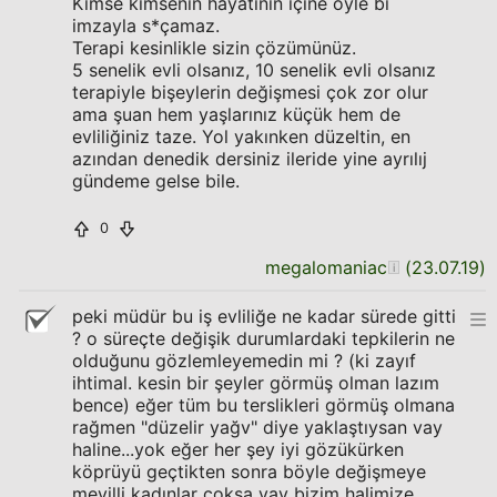
Kimse kimsenin hayatının içine öyle bi
imzayla s*çamaz.
Terapi kesinlikle sizin çözümünüz.
5 senelik evli olsanız, 10 senelik evli olsanız
terapiyle bişeylerin değişmesi çok zor olur
ama şuan hem yaşlarınız küçük hem de
evliliğiniz taze. Yol yakınken düzeltin, en
azından denedik dersiniz ileride yine ayrılıj
gündeme gelse bile.
0
megalomaniac
(
23.07.19
)
peki müdür bu iş evliliğe ne kadar sürede gitti
? o süreçte değişik durumlardaki tepkilerin ne
olduğunu gözlemleyemedin mi ? (ki zayıf
ihtimal. kesin bir şeyler görmüş olman lazım
bence) eğer tüm bu terslikleri görmüş olmana
rağmen "düzelir yağv" diye yaklaştıysan vay
haline...yok eğer her şey iyi gözükürken
köprüyü geçtikten sonra böyle değişmeye
meyilli kadınlar çoksa vay bizim halimize.