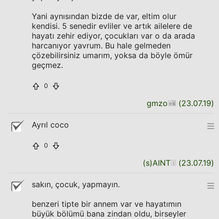
Yani aynısından bizde de var, eltim olur
kendisi. 5 senedir evliler ve artık ailelere de
hayatı zehir ediyor, çocukları var o da arada
harcanıyor yavrum. Bu hale gelmeden
çözebilirsiniz umarım, yoksa da böyle ömür
geçmez.
0
gmzo
(
23.07.19
)
Ayrıl coco
0
(s)AINT
(
23.07.19
)
sakın, çocuk, yapmayın.
benzeri tipte bir annem var ve hayatımın
büyük bölümü bana zindan oldu, birseyler