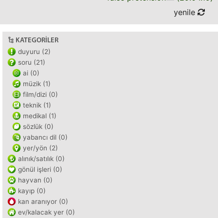
yenile
KATEGORILER
duyuru (2)
soru (21)
ai (0)
müzik (1)
film/dizi (0)
teknik (1)
medikal (1)
sözlük (0)
yabancı dil (0)
yer/yön (2)
alınık/satılık (0)
gönül işleri (0)
hayvan (0)
kayıp (0)
kan aranıyor (0)
ev/kalacak yer (0)