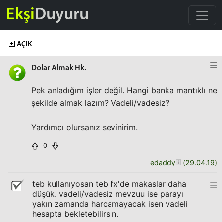
Ekşi
Duyuru
AÇIK
Dolar Almak Hk.
Pek anladığım işler değil. Hangi banka mantıklı ne
şekilde almak lazım? Vadeli/vadesiz?
Yardımcı olursanız sevinirim.
0
edaddy
(
29.04.19
)
teb kullanıyosan teb fx'de makaslar daha
düşük. vadeli/vadesiz mevzuu ise parayı
yakın zamanda harcamayacak isen vadeli
hesapta bekletebilirsin.