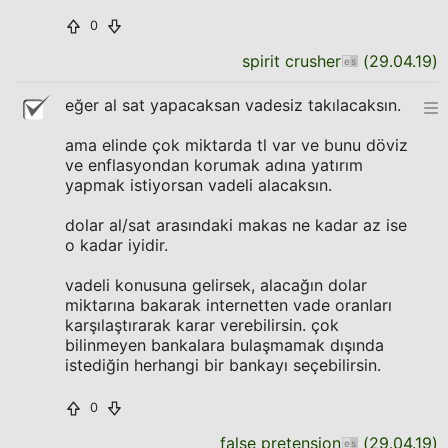
0
spirit crusher
(
29.04.19
)
eğer al sat yapacaksan vadesiz takılacaksın.
ama elinde çok miktarda tl var ve bunu döviz
ve enflasyondan korumak adına yatırım
yapmak istiyorsan vadeli alacaksın.
dolar al/sat arasındaki makas ne kadar az ise
o kadar iyidir.
vadeli konusuna gelirsek, alacağın dolar
miktarına bakarak internetten vade oranları
karşılaştırarak karar verebilirsin. çok
bilinmeyen bankalara bulaşmamak dışında
istediğin herhangi bir bankayı seçebilirsin.
0
false pretension
(
29.04.19
)