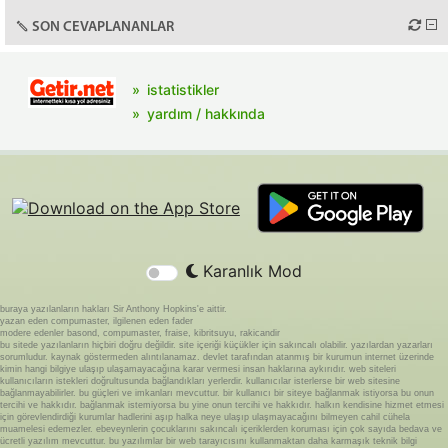
SON CEVAPLANANLAR
istatistikler
yardım / hakkında
Karanlık Mod
buraya yazılanların hakları Sir Anthony Hopkins'e aittir.
yazan eden compumaster, ilgilenen eden fader
modere edenler basond, compumaster, fraise, kibritsuyu, rakicandir
bu sitede yazılanların hiçbiri doğru değildir. site içeriği küçükler için sakıncalı olabilir. yazılardan yazarları
sorumludur. kaynak göstermeden alıntılanamaz. devlet tarafından atanmış bir kurumun internet üzerinde
kimin hangi bilgiye ulaşıp ulaşamayacağına karar vermesi insan haklarına aykırıdır. web siteleri
kullanıcıların istekleri doğrultusunda bağlandıkları yerlerdir. kullanıcılar isterlerse bir web sitesine
bağlanmayabilirler. bu güçleri ve imkanları mevcuttur. bir kullanıcı bir siteye bağlanmak istiyorsa bu onun
tercihi ve hakkıdır. bağlanmak istemiyorsa bu yine onun tercihi ve hakkıdır. halkın kendisine hizmet etmesi
için görevlendirdiği kurumlar hadlerini aşıp halka neye ulaşıp ulaşmayacağını bilmeyen cahil cühela
muamelesi edemezler. ebeveynlerin çocuklarını sakıncalı içeriklerden koruması için çok sayıda bedava ve
ücretli yazılım mevcuttur. bu yazılımlar bir web tarayıcısını kullanmaktan daha karmaşık teknik bilgi