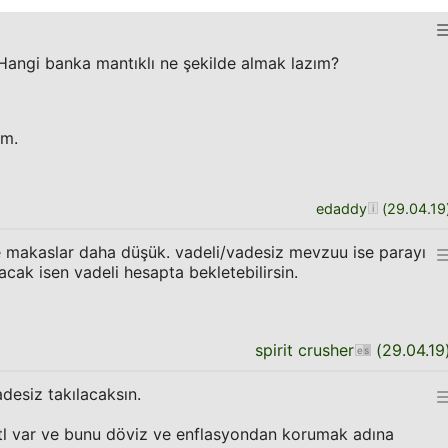
 Hangi banka mantıklı ne şekilde almak lazım?
im.
edaddy
(
29.04.19
e makaslar daha düşük. vadeli/vadesiz mevzuu ise parayı
ak isen vadeli hesapta bekletebilirsin.
spirit crusher
(
29.04.19
desiz takılacaksın.
tl var ve bunu döviz ve enflasyondan korumak adına