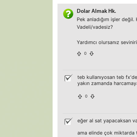
Dolar Almak Hk.
Pek anladığım işler değil.
Vadeli/vadesiz?
Yardımcı olursanız sevinir
0
teb kullanıyosan teb fx'd
yakın zamanda harcamayac
0
eğer al sat yapacaksan va
ama elinde çok miktarda 