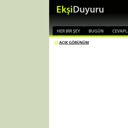
Ekşi
Duyuru
HER BIR ŞEY
BUGÜN
CEVAPL
AÇIK
GÖRÜNÜM