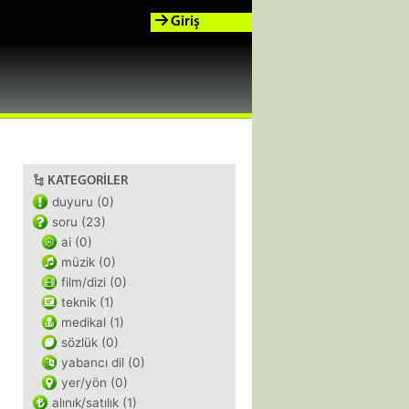
Giriş
KATEGORILER
duyuru (0)
soru (23)
ai (0)
müzik (0)
film/dizi (0)
teknik (1)
medikal (1)
sözlük (0)
yabancı dil (0)
yer/yön (0)
alınık/satılık (1)