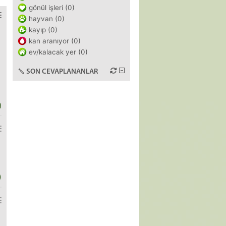
gönül işleri (0)
hayvan (0)
kayıp (0)
kan aranıyor (0)
ev/kalacak yer (0)
SON CEVAPLANANLAR
)
)