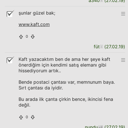
a340
(
27.02.19
)
şunlar güzel bak;
www.kaft.com
0
füt
(
27.02.19
)
Kaft yazacaktım ben de ama her şeye kaft
önerdiğim için kendimi satış elemanı gibi
hissediyorum artık..
Bende postaci çantası var, memnunum baya.
Sırt çantası da iyidir.
Bu arada ilk çanta çirkin bence, ikincisi fena
değil.
0
nundu
(
27.02.19
)