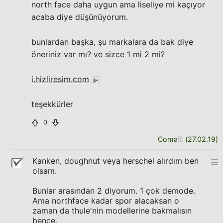
north face daha uygun ama liseliye mi kaçıyor
acaba diye düşünüyorum.
bunlardan başka, şu markalara da bak diye
öneriniz var mı? ve sizce 1 mi 2 mi?
i.hizliresim.com
teşekkürler
0
Coma
(
27.02.19
)
Kanken, doughnut veya herschel alırdım ben
olsam.
Bunlar arasından 2 diyorum. 1 çok demode.
Ama northface kadar spor alacaksan o
zaman da thule'nin modellerine bakmalısın
bence.