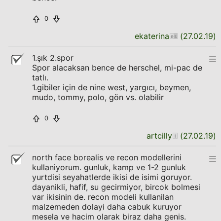
0
ekaterina
(
27.02.19
)
1.şık 2.spor
Spor alacaksan bence de herschel, mi-pac de
tatlı.
1.gibiler için de nine west, yargıcı, beymen,
mudo, tommy, polo, gön vs. olabilir
0
artcilly
(
27.02.19
)
north face borealis ve recon modellerini
kullaniyorum. gunluk, kamp ve 1-2 gunluk
yurtdisi seyahatlerde ikisi de isimi goruyor.
dayanikli, hafif, su gecirmiyor, bircok bolmesi
var ikisinin de. recon modeli kullanilan
malzemeden dolayi daha cabuk kuruyor
mesela ve hacim olarak biraz daha genis.