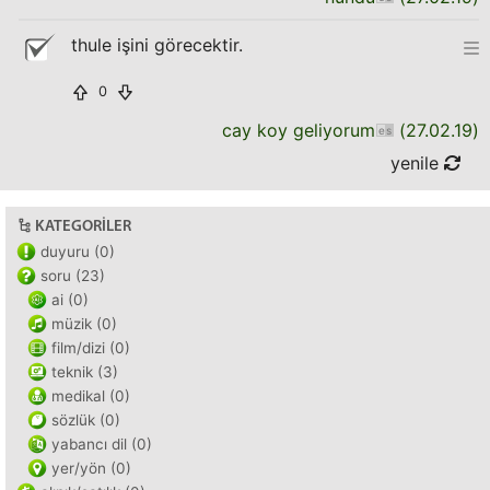
thule işini görecektir.
0
cay koy geliyorum
(
27.02.19
)
yenile
KATEGORILER
duyuru (0)
soru (23)
ai (0)
müzik (0)
film/dizi (0)
teknik (3)
medikal (0)
sözlük (0)
yabancı dil (0)
yer/yön (0)