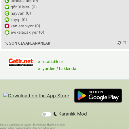
alınık/satılık (0)
gönül işleri (0)
hayvan (0)
kayıp (0)
kan aranıyor (0)
ev/kalacak yer (0)
SON CEVAPLANANLAR
istatistikler
yardım / hakkında
Karanlık Mod
buraya yazılanların hakları Sir Anthony Hopkins'e aittir.
yazan eden compumaster, ilgilenen eden fader