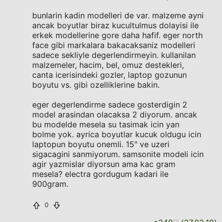
bunlarin kadin modelleri de var. malzeme ayni
ancak boyutlar biraz kucultulmus dolayisi ile
erkek modellerine gore daha hafif. eger north
face gibi markalara bakacaksaniz modelleri
sadece sekliyle degerlendirmeyin. kullanilan
malzemeler, hacim, bel, omuz destekleri,
canta icerisindeki gozler, laptop gozunun
boyutu vs. gibi ozelliklerine bakin.
eger degerlendirme sadece gosterdigin 2
model arasindan olacaksa 2 diyorum. ancak
bu modelde mesela su tasimak icin yan
bolme yok. ayrica boyutlar kucuk oldugu icin
laptopun boyutu onemli. 15" ve uzeri
sigacagini sanmiyorum. samsonite modeli icin
agir yazmislar diyorsun ama kac gram
mesela? electra gordugum kadari ile
900gram.
0