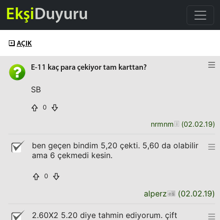
Ekşi
Duyuru
AÇIK
E-11 kaç para çekiyor tam karttan?
SB
0
nrmnm
(
02.02.19
)
ben geçen bindim 5,20 çekti. 5,60 da olabilir
ama 6 çekmedi kesin.
0
alperz
(
02.02.19
)
2.60X2 5.20 diye tahmin ediyorum. çift