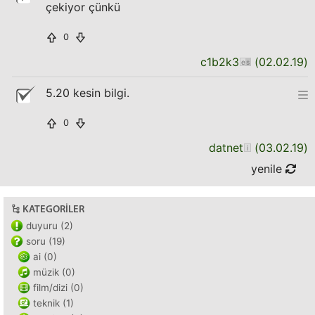
çekiyor çünkü
0
c1b2k3
(
02.02.19
)
5.20 kesin bilgi.
0
datnet
(
03.02.19
)
yenile
KATEGORILER
duyuru (2)
soru (19)
ai (0)
müzik (0)
film/dizi (0)
teknik (1)