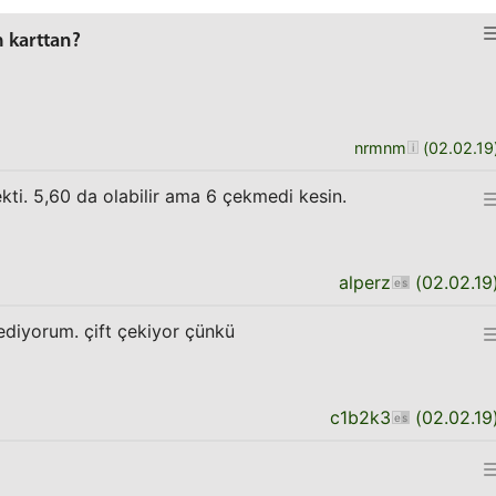
m karttan?
nrmnm
(
02.02.19
ti. 5,60 da olabilir ama 6 çekmedi kesin.
alperz
(
02.02.19
ediyorum. çift çekiyor çünkü
c1b2k3
(
02.02.19