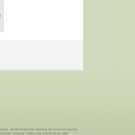
)
ılanamaz. devlet tarafından atanmış bir kurumun internet
ıkları yerlerdir. kullanıcılar isterlerse bir web