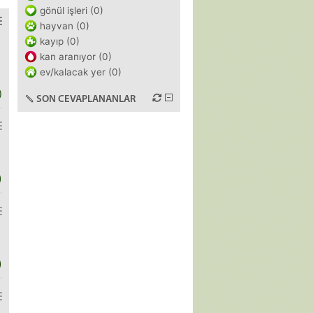
gönül işleri (0)
hayvan (0)
kayıp (0)
kan aranıyor (0)
ev/kalacak yer (0)
)
SON CEVAPLANANLAR
)
)