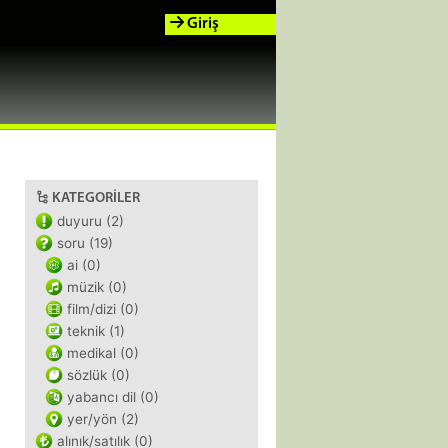
Giriş
KATEGORILER
duyuru (2)
soru (19)
ai (0)
müzik (0)
film/dizi (0)
teknik (1)
medikal (0)
sözlük (0)
yabancı dil (0)
yer/yön (2)
alınık/satılık (0)