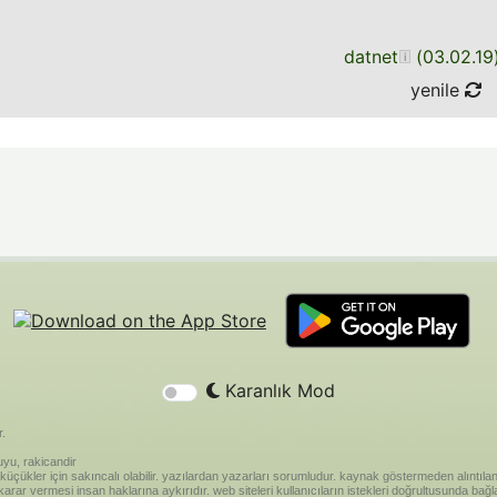
datnet
(
03.02.19
yenile
Karanlık Mod
r.
yu, rakicandir
riği küçükler için sakıncalı olabilir. yazılardan yazarları sorumludur. kaynak göstermeden alınt
ar vermesi insan haklarına aykırıdır. web siteleri kullanıcıların istekleri doğrultusunda bağland