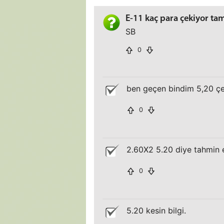
E-11 kaç para çekiyor ta
SB
0
ben geçen bindim 5,20 çek
0
2.60X2 5.20 diye tahmin 
0
5.20 kesin bilgi.