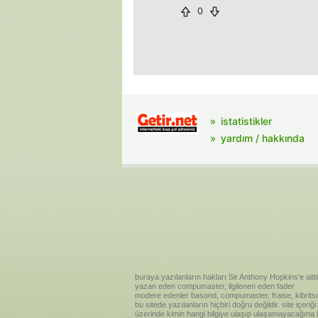
0
istatistikler
yardım / hakkında
buraya yazılanların hakları Sir Anthony Hopkins'e aitti
yazan eden compumaster, ilgilenen eden fader
modere edenler basond, compumaster, fraise, kibritsu
bu sitede yazılanların hiçbiri doğru değildir. site içe
üzerinde kimin hangi bilgiye ulaşıp ulaşamayacağına kar