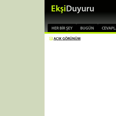
Ekşi
Duyuru
HER BIR ŞEY
BUGÜN
CEVAPL
AÇIK
GÖRÜNÜM