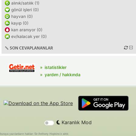
alınık/satılık (1)
gönül işleri (0)
hayvan (0)
kayıp (0)
kan aranıyor (0)
ev/kalacak yer (0)
SON CEVAPLANANLAR
istatistikler
yardım / hakkında
Karanlık Mod
buraya yazılanların hakları Sir Anthony Hopkins'e aittir.