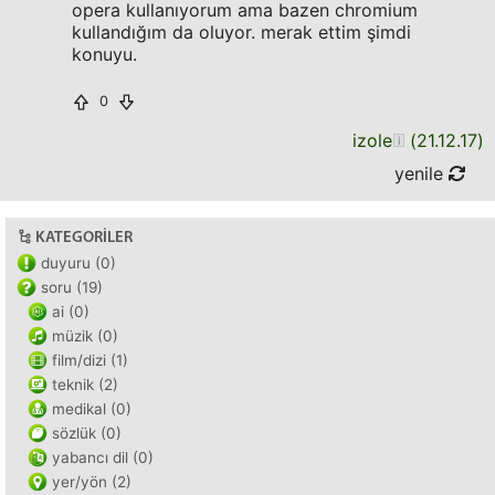
opera kullanıyorum ama bazen chromium
kullandığım da oluyor. merak ettim şimdi
konuyu.
0
izole
(
21.12.17
)
yenile
KATEGORILER
duyuru (0)
soru (19)
ai (0)
müzik (0)
film/dizi (1)
teknik (2)
medikal (0)
sözlük (0)
yabancı dil (0)
yer/yön (2)