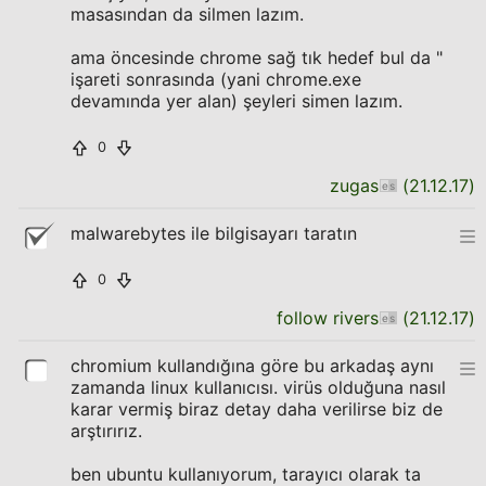
masasından da silmen lazım.
ama öncesinde chrome sağ tık hedef bul da "
işareti sonrasında (yani chrome.exe
devamında yer alan) şeyleri simen lazım.
0
zugas
(
21.12.17
)
malwarebytes ile bilgisayarı taratın
0
follow rivers
(
21.12.17
)
chromium kullandığına göre bu arkadaş aynı
zamanda linux kullanıcısı. virüs olduğuna nasıl
karar vermiş biraz detay daha verilirse biz de
arştırırız.
ben ubuntu kullanıyorum, tarayıcı olarak ta